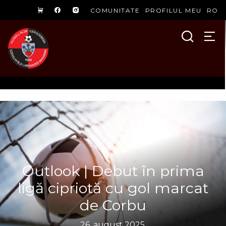
COMUNITATE
PROFILUL MEU
RO
Outlook | Debut în prima
ligă cipriotă cu gol marcat
de Corbu
26. august 2025.