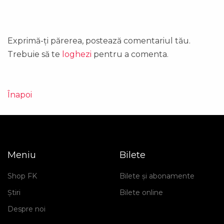
Exprimă-ți părerea, postează comentariul tău.
Trebuie să te
loghezi
pentru a comenta.
Înapoi
Meniu
Bilete
Shop FK
Bilete și abonamente
Știri
Bilete online
Despre noi