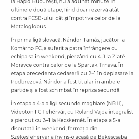
la Rapid București, nu a adunat minute în
ultimele două etape, fiind doar rezervă atât
contra FCSB-ului, cât și împotriva celor de la
Metaloglobus.
În prima ligă slovacă, Nándor Tamás, jucător la
Komárno FC, a suferit a patra înfrângere cu
echipa sa în weekend, pierzând cu 4–1 la Zlaté
Moravce contra celor de la Spartak Trnava. În
etapa precedentă cedaseră cu 2–1 în deplasare la
Podbrezová. Nándor a fost titular în ambele
partide și a fost schimbat în repriza secundă.
În etapa a 4-a a ligii secunde maghiare (NB II),
Videoton FC Fehérvár, cu Roland Vajda integralist,
a pierdut cu 3–1 la Kecskemét. În etapa a 5-a,
disputată în weekend, formația din
Székesfehérvár a învins-o acasă pe Békéscsaba