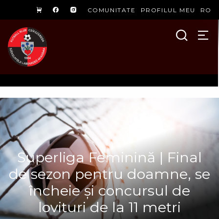
COMUNITATE
PROFILUL MEU
RO
Superliga Feminină | Final
de sezon pentru doamne, se
încheie și concursul de
lovituri de la 11 metri