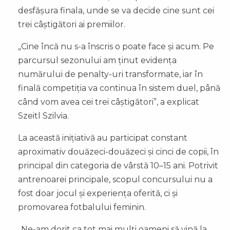
desfășura finala, unde se va decide cine sunt cei
trei câștigători ai premiilor.
„Cine încă nu s-a înscris o poate face și acum. Pe
parcursul sezonului am ținut evidența
numărului de penalty-uri transformate, iar în
finală competiția va continua în sistem duel, până
când vom avea cei trei câștigători”, a explicat
Szeitl Szilvia.
La această inițiativă au participat constant
aproximativ douăzeci-douăzeci și cinci de copii, în
principal din categoria de vârstă 10–15 ani. Potrivit
antrenoarei principale, scopul concursului nu a
fost doar jocul și experiența oferită, ci și
promovarea fotbalului feminin.
„Ne-am dorit ca tot mai mulți oameni să vină la