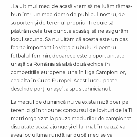
„La ultimul meci de acasă vrem să ne luăm rămas-
bun într-un mod demn de publicul nostru, de
suporteri și de terenul propriu. Trebuie să
păstrăm cele trei puncte acasă și să ne asigurăm
locul secund. Să nu uităm că acesta este un pas
foarte important în viața clubului și pentru
fotbalul feminin, deoarece este o oportunitate
uriașă ca România să aibă două echipe în
competițiile europene: una în Liga Campionilor,
cealaltă în Cupa Europei. Acest lucru poate
deschide porți uriașe”, a spus tehnicianul.
La meciul de duminică nu va exista miză doar pe
teren, ci și în tribune: concursul de lovituri de la 11
metri organizat la pauza meciurilor de campionat
disputate acasă ajunge și el la final. În pauză va
avea loc ultima rundă, iar după meci se va