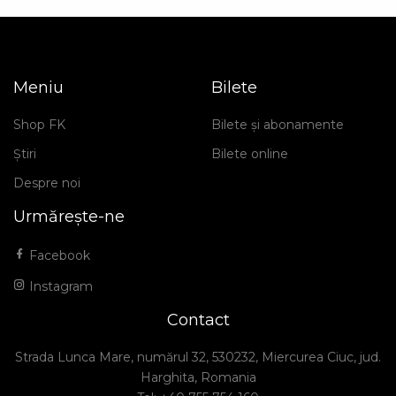
Meniu
Bilete
Shop FK
Bilete și abonamente
Știri
Bilete online
Despre noi
Urmărește-ne
Facebook
Instagram
Contact
Strada Lunca Mare, numărul 32, 530232, Miercurea Ciuc, jud.
Harghita, Romania