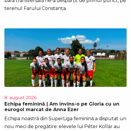
bara transversală ne-a despărțit de primul punct, pe
terenul Farului Constanța.
8. august 2026.
Echipa feminină | Am învins-o pe Gloria cu un
eurogol marcat de Anna Ezer
Echipa noastră din SuperLiga feminină a disputat un
nou meci de pregătire: elevele lui Péter Kollár au