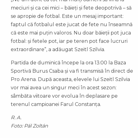
meciuri și ca cei mici – băieți și fete deopotrivă – să
se apropie de fotbal. Este un mesaj important:
faptul că fotbalul este jucat de fete nu înseamnă
că este mai puțin valoros. Nu doar băieții pot juca
fotbal: și fetele pot, iar pe teren pot face lucruri
extraordinare”, a adăugat Szeitl Szilvia.
Partida de duminică începe la ora 13:00 la Baza
Sportivă Burus Csaba și va fi transmisă în direct de
Pro Arena. După aceasta, elevele lui Szeitl Szilvia
vor mai avea un singur meci în acest sezon:
sâmbăta viitoare vor evolua în deplasare pe
terenul campioanei Farul Constanța.
R. A.
Foto: Pál Zoltán