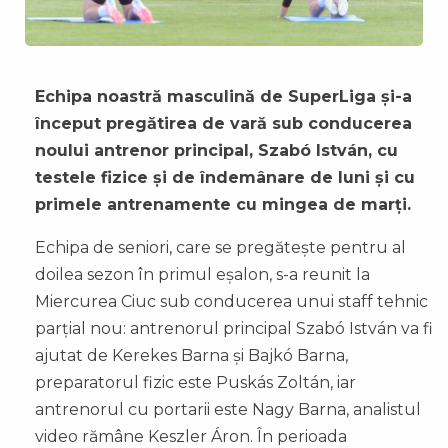
Echipa noastră masculină de SuperLiga și-a
început pregătirea de vară sub conducerea
noului antrenor principal, Szabó István, cu
testele fizice și de îndemânare de luni și cu
primele antrenamente cu mingea de marți.
Echipa de seniori, care se pregătește pentru al
doilea sezon în primul eșalon, s-a reunit la
Miercurea Ciuc sub conducerea unui staff tehnic
parțial nou: antrenorul principal Szabó István va fi
ajutat de Kerekes Barna și Bajkó Barna,
preparatorul fizic este Puskás Zoltán, iar
antrenorul cu portarii este Nagy Barna, analistul
video rămâne Keszler Áron. În perioada