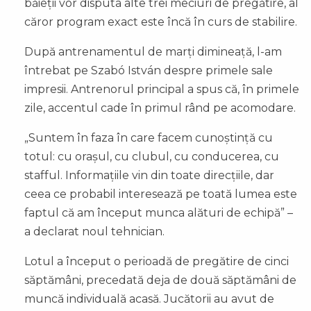
băieții vor disputa alte trei meciuri de pregătire, al
căror program exact este încă în curs de stabilire.
După antrenamentul de marți dimineață, l-am
întrebat pe Szabó István despre primele sale
impresii. Antrenorul principal a spus că, în primele
zile, accentul cade în primul rând pe acomodare.
„Suntem în faza în care facem cunoștință cu
totul: cu orașul, cu clubul, cu conducerea, cu
stafful. Informațiile vin din toate direcțiile, dar
ceea ce probabil interesează pe toată lumea este
faptul că am început munca alături de echipă” –
a declarat noul tehnician.
Lotul a început o perioadă de pregătire de cinci
săptămâni, precedată deja de două săptămâni de
muncă individuală acasă. Jucătorii au avut de