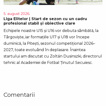
5. august 2026.
Liga Elitelor | Start de sezon cu un cadru
profesional stabil și obiective clare
Echipele noastre U15 și U16 vor debuta sâmbătă, la
Târgoviște, iar formațiile U17 și U18 vor începe
duminică, la Pitești, sezonul competițional 2026–
2027, toate evoluând în deplasare. Înaintea
startului am discutat cu Zoltán Dusinszki, directorul
tehnic al Academiei de Fotbal Ținutul Secuiesc.
Comentarii