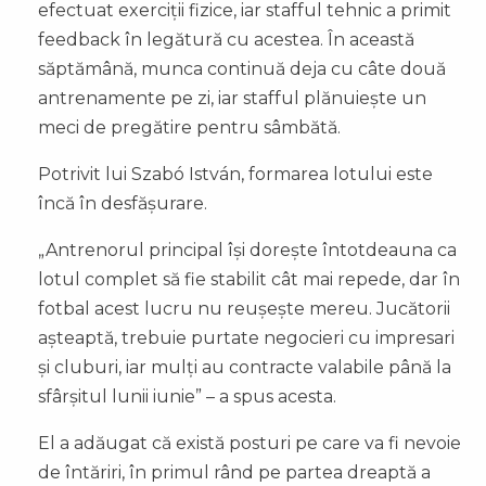
efectuat exerciții fizice, iar stafful tehnic a primit
feedback în legătură cu acestea. În această
săptămână, munca continuă deja cu câte două
antrenamente pe zi, iar stafful plănuiește un
meci de pregătire pentru sâmbătă.
Potrivit lui Szabó István, formarea lotului este
încă în desfășurare.
„Antrenorul principal își dorește întotdeauna ca
lotul complet să fie stabilit cât mai repede, dar în
fotbal acest lucru nu reușește mereu. Jucătorii
așteaptă, trebuie purtate negocieri cu impresari
și cluburi, iar mulți au contracte valabile până la
sfârșitul lunii iunie” – a spus acesta.
El a adăugat că există posturi pe care va fi nevoie
de întăriri, în primul rând pe partea dreaptă a