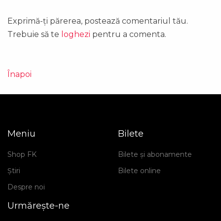
Exprimă-ți părerea, postează comentariul tău.
Trebuie să te
loghezi
pentru a comenta.
Înapoi
Meniu
Bilete
Shop FK
Bilete și abonamente
Știri
Bilete online
Despre noi
Urmărește-ne