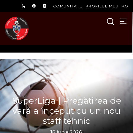
COMUNITATE
PROFILUL MEU
RO
SuperLiga | Pregătirea de
vară a început cu un nou
staff tehnic
16. iunie 2026.