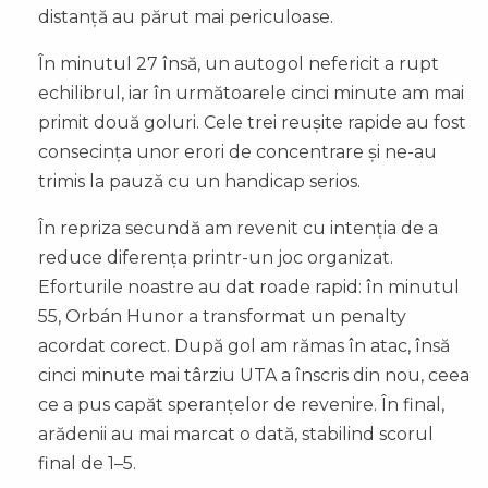
distanță au părut mai periculoase.
În minutul 27 însă, un autogol nefericit a rupt
echilibrul, iar în următoarele cinci minute am mai
primit două goluri. Cele trei reușite rapide au fost
consecința unor erori de concentrare și ne-au
trimis la pauză cu un handicap serios.
În repriza secundă am revenit cu intenția de a
reduce diferența printr-un joc organizat.
Eforturile noastre au dat roade rapid: în minutul
55, Orbán Hunor a transformat un penalty
acordat corect. După gol am rămas în atac, însă
cinci minute mai târziu UTA a înscris din nou, ceea
ce a pus capăt speranțelor de revenire. În final,
arădenii au mai marcat o dată, stabilind scorul
final de 1–5.