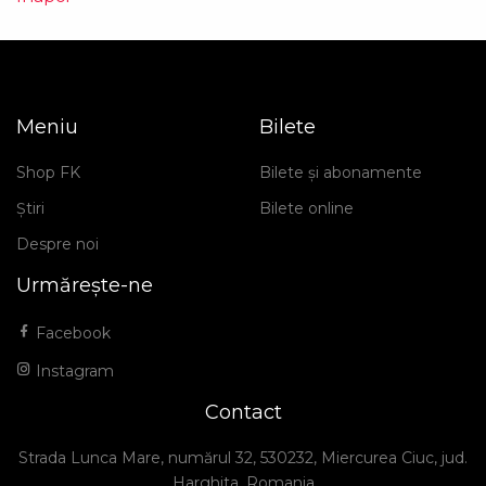
Meniu
Bilete
Shop FK
Bilete și abonamente
Știri
Bilete online
Despre noi
Urmărește-ne
Facebook
Instagram
Contact
Strada Lunca Mare, numărul 32, 530232, Miercurea Ciuc, jud.
Harghita, Romania