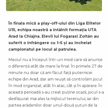
În finala mică a play-off-ului din Liga Elitelor
U15, echipa noastră a întâlnit formația UTA
Arad la Chiajna. Elevii lui Fogarasi Zoltán au
suferit o înfrângere cu 1–5 și au încheiat
campionatul pe locul al patrulea.
Meciul nu a început într-un mod care să anunțe
o diferență atât de mare la final. În primele 27 de
minute nu doar că am făcut față puternicei
echipe din Arad, dar am reușit să controlăm jocul
în mod organizat, atât în atac, cât și în apărare. În
această perioadă s-au creat puține ocazii, jocul s-a
desfășurat mai ales la mijlocul terenului, iar din
partea arădenilor doar unul-două șuturi de la