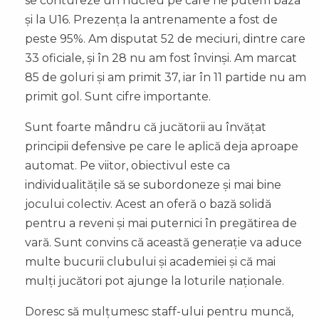
se contureze un nucleu pe care ne putem baza
și la U16. Prezența la antrenamente a fost de
peste 95%. Am disputat 52 de meciuri, dintre care
33 oficiale, și în 28 nu am fost învinși. Am marcat
85 de goluri și am primit 37, iar în 11 partide nu am
primit gol. Sunt cifre importante.
Sunt foarte mândru că jucătorii au învățat
principii defensive pe care le aplică deja aproape
automat. Pe viitor, obiectivul este ca
individualitățile să se subordoneze și mai bine
jocului colectiv. Acest an oferă o bază solidă
pentru a reveni și mai puternici în pregătirea de
vară. Sunt convins că această generație va aduce
multe bucurii clubului și academiei și că mai
mulți jucători pot ajunge la loturile naționale.
Doresc să mulțumesc staff-ului pentru muncă,