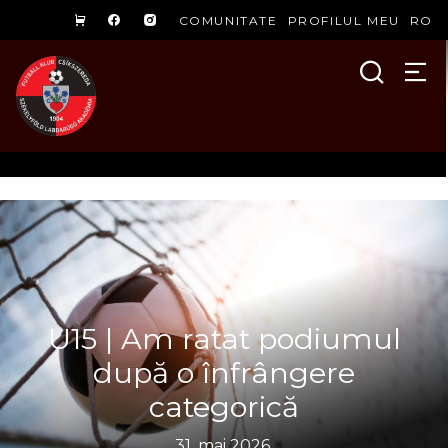
COMUNITATE
PROFILUL MEU
RO
U15 | Am ratat podiumul
după o înfrângere
categorică
31. mai 2026.