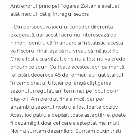
Antrenorul principal Fogarasi Zoltán a evaluat
atât meciul, cât și întregul sezon:
– Din perspectiva jocului consider diferența
exagerată, dar acest lucru nu interesează pe
nimeni, pentru că în anuare și în statistici acesta
va fi scorul final, așa că nu vreau să mă justific.
Cine a fost aici a văzut, cine nu a fost nu va crede
oricum ce spun. Cu toate acestea, echipa merită
felicitări, deoarece 48 de formații au luat startul
în campionatul U15, iar pe lângă câștigarea
sezonului regulat, am terminat pe locul doi în
play-off. Am pierdut finala mică, dar per
ansamblu sezonul nostru a fost foarte pozitiv.
Acest loc patru a depășit toate așteptările; poate
fi dezamăgit doar cel care a așteptat mai mult.
Noi nu suntem dezamăgiți. Suntem puțin triști