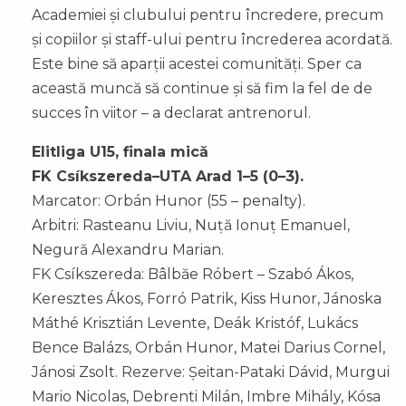
Academiei și clubului pentru încredere, precum
și copiilor și staff-ului pentru încrederea acordată.
Este bine să aparții acestei comunități. Sper ca
această muncă să continue și să fim la fel de de
succes în viitor – a declarat antrenorul.
Elitliga U15, finala mică
FK Csíkszereda–UTA Arad 1–5 (0–3).
Marcator: Orbán Hunor (55 – penalty).
Arbitri: Rasteanu Liviu, Nuță Ionuț Emanuel,
Negură Alexandru Marian.
FK Csíkszereda: Bâlbăe Róbert – Szabó Ákos,
Keresztes Ákos, Forró Patrik, Kiss Hunor, Jánoska
Máthé Krisztián Levente, Deák Kristóf, Lukács
Bence Balázs, Orbán Hunor, Matei Darius Cornel,
Jánosi Zsolt. Rezerve: Șeitan-Pataki Dávid, Murgui
Mario Nicolas, Debrenti Milán, Imbre Mihály, Kósa