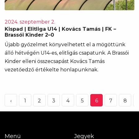
2024. szeptember 2.
Kispad | Elitliga U14 | Kovács Tamás | FK –
Brassói Kinder 2–0
Újabb győzelmet könyvelhetett el a mögöttünk
álló hétvégén U14-es, elitligás csapatunk. A Brassói
Kinder elleni összecsapást Kovács Tamás
vezetőedző értékelte honlapunknak.
‹
1
2
3
4
5
6
7
8
Menü
Jegyek