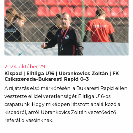
2024. október 29.
Kispad | Elitliga U16 | Ubrankovics Zoltán | FK
Csíkszereda–Bukaresti Rapid 0–3
A rájátszás első mérkőzésén, a Bukaresti Rapid ellen
vesztette el idei veretlenségét Elitliga U16-os
csapatunk. Hogy miképpen látszott a találkozó a
kispadról, arról Ubrankovics Zoltán vezetőedző
referál olvasóinknak.