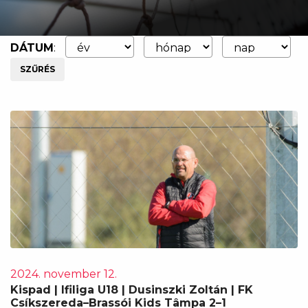
DÁTUM
:
SZŰRÉS
2024. november 12.
Kispad | Ifiliga U18 | Dusinszki Zoltán | FK
Csíkszereda–Brassói Kids Tâmpa 2–1