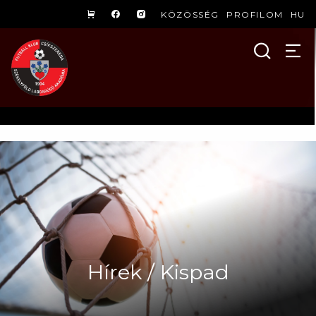
KÖZÖSSÉG
PROFILOM
HU
Hírek / Kispad