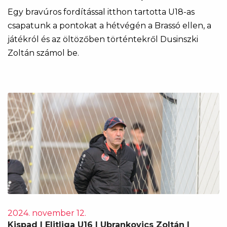
Egy bravúros fordítással itthon tartotta U18-as
csapatunk a pontokat a hétvégén a Brassó ellen, a
játékról és az öltözőben történtekről Dusinszki
Zoltán számol be.
2024. november 12.
Kispad | Elitliga U16 | Ubrankovics Zoltán |