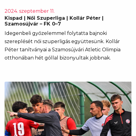
2024. szeptember 11.
Kispad | Női Szuperliga | Kollár Péter |
Szamosújvár – FK 0–7
Idegenbeli győzelemmel folytatta bajnoki
szereplését női szuperligás együttesünk. Kollár
Péter tanítványai a Szamosújvári Atletic Olimpia
otthonában hét góllal bizonyultak jobbnak.