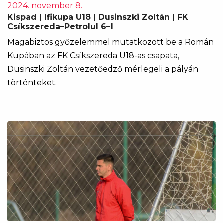
2024. november 8.
Kispad | Ifikupa U18 | Dusinszki Zoltán | FK
Csíkszereda–Petrolul 6–1
Magabiztos győzelemmel mutatkozott be a Román
Kupában az FK Csíkszereda U18-as csapata,
Dusinszki Zoltán vezetőedző mérlegeli a pályán
történteket.