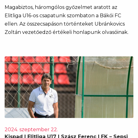
Magabiztos, háromgólos győzelmet aratott az
Elitliga U16-os csapatunk szombaton a Bákói FC
ellen. Az összecsapáson történteket Ubránkovics
Zoltán vezetőedző értékeli honlapunk olvasóinak.
2024. szeptember 22.
Kispad | Elitliga U17 | Szász Ferenc | FK – Sepsi