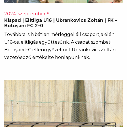
2024. szeptember 9.
Kispad | Elitliga U16 | Ubrankovics Zoltán | FK –
Botoşani FC 2–0
Továbbra is hibátlan mérleggel áll csoportja élén
U16-os, elitligás együttesünk. A csapat szombati,
Botoşani FC elleni győzelmét Ubrankovics Zoltán
vezetőedző értékelte honlapunknak.