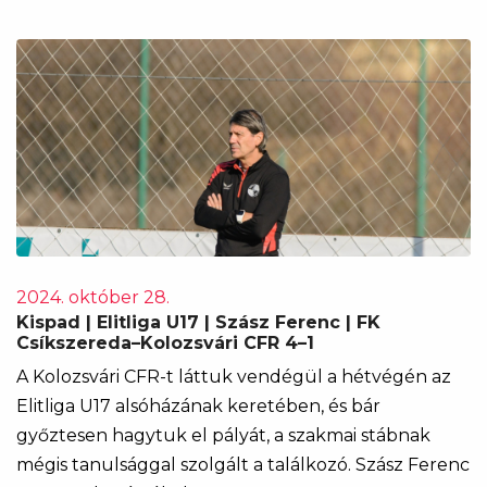
2024. október 28.
Kispad | Elitliga U17 | Szász Ferenc | FK
Csíkszereda–Kolozsvári CFR 4–1
A Kolozsvári CFR-t láttuk vendégül a hétvégén az
Elitliga U17 alsóházának keretében, és bár
győztesen hagytuk el pályát, a szakmai stábnak
mégis tanulsággal szolgált a találkozó. Szász Ferenc