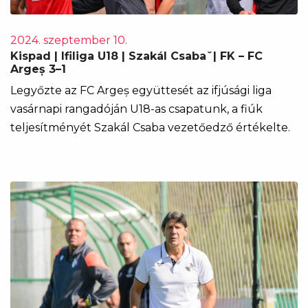
2024. szeptember 10.
Kispad | Ifiliga U18 | Szakál Csabaˇ| FK – FC
Argeș 3–1
Legyőzte az FC Argeș együttesét az ifjúsági liga
vasárnapi rangadóján U18-as csapatunk, a fiúk
teljesítményét Szakál Csaba vezetőedző értékelte.