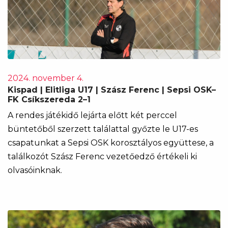
2024. november 4.
Kispad | Elitliga U17 | Szász Ferenc | Sepsi OSK–
FK Csíkszereda 2–1
A rendes játékidő lejárta előtt két perccel
büntetőből szerzett találattal győzte le U17-es
csapatunkat a Sepsi OSK korosztályos együttese, a
találkozót Szász Ferenc vezetőedző értékeli ki
olvasóinknak.