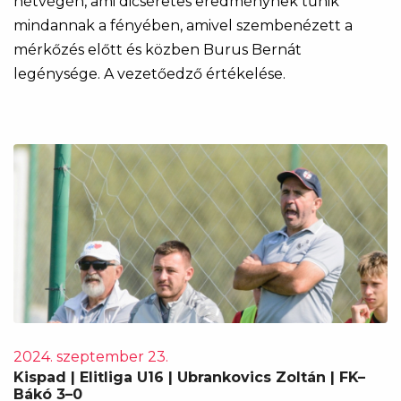
hétvégén, ami dicséretes eredménynek tűnik
mindannak a fényében, amivel szembenézett a
mérkőzés előtt és közben Burus Bernát
legénysége. A vezetőedző értékelése.
2024. szeptember 23.
Kispad | Elitliga U16 | Ubrankovics Zoltán | FK–
Bákó 3–0