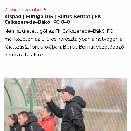
2024. november 5.
Kispad | Elitliga U15 | Burus Bernát | FK
Csíkszereda–Bákói FC 0–0
Nem született gól az FK Csíkszereda–Bákói FC
mérkőzésen az U15-ös korosztályban a hétvégén a
rájátszás 2. fordulójában, Burus Bernát vezetőedző
elemzi a találkozót.