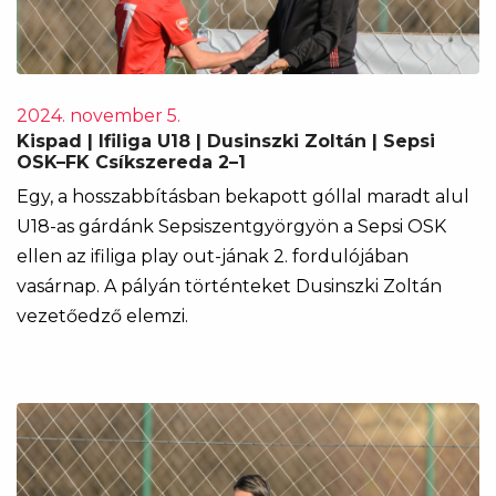
2024. november 5.
Kispad | Ifiliga U18 | Dusinszki Zoltán | Sepsi
OSK–FK Csíkszereda 2–1
Egy, a hosszabbításban bekapott góllal maradt alul
U18-as gárdánk Sepsiszentgyörgyön a Sepsi OSK
ellen az ifiliga play out-jának 2. fordulójában
vasárnap. A pályán történteket Dusinszki Zoltán
vezetőedző elemzi.