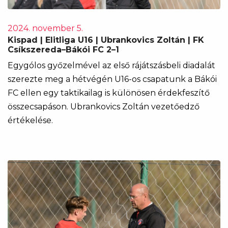
2024. november 5.
Kispad | Elitliga U16 | Ubrankovics Zoltán | FK
Csíkszereda–Bákói FC 2–1
Egygólos győzelmével az első rájátszásbeli diadalát
szerezte meg a hétvégén U16-os csapatunk a Bákói
FC ellen egy taktikailag is különösen érdekfeszítő
összecsapáson. Ubrankovics Zoltán vezetőedző
értékelése.