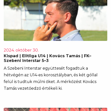
2024. október 30.
Kispad | Elitliga U14 | Kovács Tamás | FK–
Szebeni Interstar 5–3
A Szebeni Interstar együttesét fogadtuk a
hétvégén az U14-es korosztályban, és két góllal
felül is tudtuk múlni őket. A mérkőzést Kovács
Tamás vezetőedző értékeli ki.