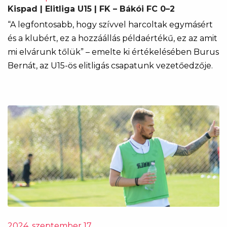
Kispad | Elitliga U15 | FK – Bákói FC 0–2
“A legfontosabb, hogy szívvel harcoltak egymásért
és a klubért, ez a hozzáállás példaértékű, ez az amit
mi elvárunk tőlük” – emelte ki értékelésében Burus
Bernát, az U15-ös elitligás csapatunk vezetőedzője.
2024. szeptember 17.