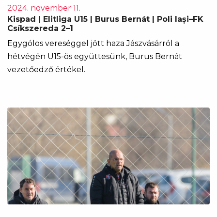
2024. november 11.
Kispad | Elitliga U15 | Burus Bernát | Poli Iași–FK
Csíkszereda 2–1
Egygólos vereséggel jött haza Jászvásárról a
hétvégén U15-ös együttesünk, Burus Bernát
vezetőedző értékel.