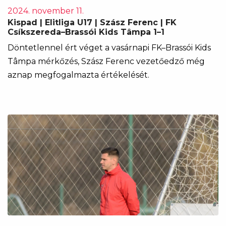
2024. november 11.
Kispad | Elitliga U17 | Szász Ferenc | FK
Csíkszereda–Brassói Kids Tâmpa 1–1
Döntetlennel ért véget a vasárnapi FK–Brassói Kids
Tâmpa mérkőzés, Szász Ferenc vezetőedző még
aznap megfogalmazta értékelését.