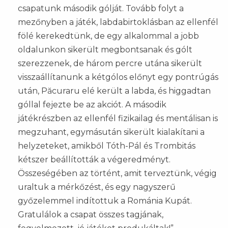
csapatunk második gólját. Tovább folyt a
mezőnyben a játék, labdabirtoklásban az ellenfél
fölé kerekedtünk, de egy alkalommal a jobb
oldalunkon sikerült megbontsanak és gólt
szerezzenek, de három percre utána sikerült
visszaállítanunk a kétgólos előnyt egy pontrúgás
után, Păcuraru elé került a labda, és higgadtan
góllal fejezte be az akciót. A második
játékrészben az ellenfél fizikailag és mentálisan is
megzuhant, egymásután sikerült kialakítani a
helyzeteket, amikből Tóth-Pál és Trombitás
kétszer beállították a végeredményt.
Összeségében az történt, amit terveztünk, végig
uraltuk a mérkőzést, és egy nagyszerű
győzelemmel indítottuk a Románia Kupát.
Gratulálok a csapat összes tagjának,