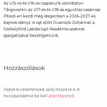
Az U15-ös és U16-os csapatunk szombaton
Târgoviștén, az U17-es és U18-as együttes vasárnap
Pitești-en kezdi meg idegenben a 2026–2027-es
bajnoki idényt. A rajt előtt Dusinszki Zoltánnal, a
Székelyföld Labdarúgó Akadémia szakmai
igazgatójával beszélgettünk.
Hozzászólások
Fejtsd ki véleményed, szólj hozzá te is. A
hozzászóláshoz be kell
jelentkezned
.