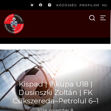
KÖZÖSSÉG
PROFILOM
HU
Kispad | Ifikupa U18 |
Dusinszki Zoltán | FK
Csíkszereda–Petrolul 6–1
2024. november 8.