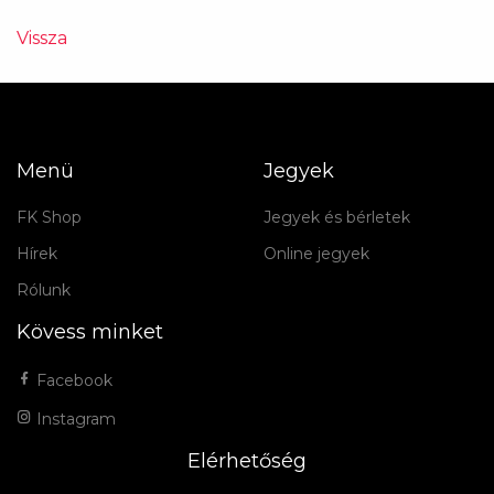
Vissza
Menü
Jegyek
FK Shop
Jegyek és bérletek
Hírek
Online jegyek
Rólunk
Kövess minket
Facebook
Instagram
Elérhetőség