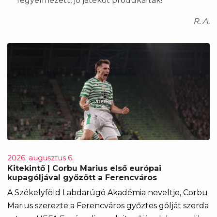
fegyelmezett, jó játékot produkáltak!”
R. A.
2026. augusztus 6.
Kitekintő | Corbu Marius első európai
kupagóljával győzött a Ferencváros
A Székelyföld Labdarúgó Akadémia neveltje, Corbu
Marius szerezte a Ferencváros győztes gólját szerda