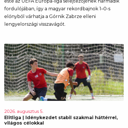
este az UEFA Európa-liga selejtezőjének harmadik
fordulójában, így a magyar rekordbajnok 1–0-s
előnyből várhatja a Górnik Zabrze elleni
lengyelországi visszavágót.
2026. augusztus 5.
Elitliga | Idénykezdet stabil szakmai háttérrel,
világos célokkal