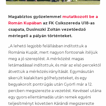
Magabiztos győzelemmel
mutatkozott be a
Román Kupában
az FK Csíkszereda U18-as
csapata, Dusinszki Zoltán vezetőedző
mérlegeli a pályán történteket.
„A lehető legjobb felállásban indítottuk a
Románia Kupát, mert nagyon fontosnak ítéljük
meg a jó szereplést. A mérkőzést magas
letámadással indítottuk, és már az első percektől
átvettük a mérkőzés irányítását. Egymásután
sikerült kialakítani gólhelyzeteket, és egy
begyakorolt pontrúgás után Györfi már a 12.
percben megszerezte a vezetést. Kevéssel utána
egy gyors ellentámadás után remek egyéni
teljesítményt követően Kárándi megszerezte