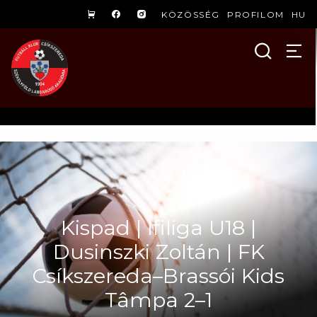
KÖZÖSSÉG
PROFILOM
HU
Kispad | Ifiliga U18 |
Dusinszki Zoltán | FK
Csíkszereda–Brassói Kids
Tâmpa 2–1