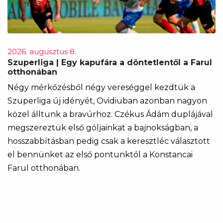
2026. augusztus 8.
Szuperliga | Egy kapufára a döntetlentől a Farul
otthonában
Négy mérkőzésből négy vereséggel kezdtük a
Szuperliga új idényét, Ovidiuban azonban nagyon
közel álltunk a bravúrhoz. Czékus Ádám duplájával
megszereztük első góljainkat a bajnokságban, a
hosszabbításban pedig csak a keresztléc választott
el bennünket az első pontunktól a Konstancai
Farul otthonában.