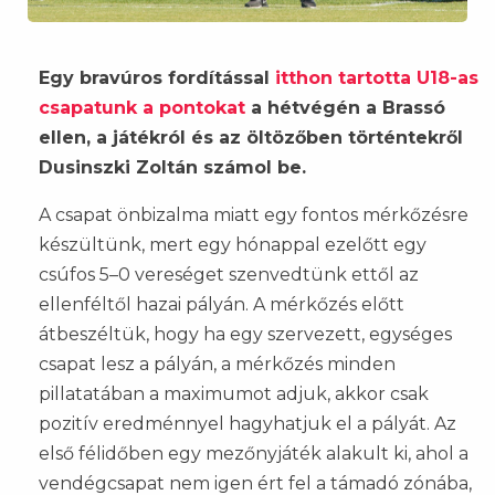
Egy bravúros fordítással
itthon tartotta U18-as
csapatunk a pontokat
a hétvégén a Brassó
ellen, a játékról és az öltözőben történtekről
Dusinszki Zoltán számol be.
A csapat önbizalma miatt egy fontos mérkőzésre
készültünk, mert egy hónappal ezelőtt egy
csúfos 5–0 vereséget szenvedtünk ettől az
ellenféltől hazai pályán. A mérkőzés előtt
átbeszéltük, hogy ha egy szervezett, egységes
csapat lesz a pályán, a mérkőzés minden
pillatatában a maximumot adjuk, akkor csak
pozitív eredménnyel hagyhatjuk el a pályát. Az
első félidőben egy mezőnyjáték alakult ki, ahol a
vendégcsapat nem igen ért fel a támadó zónába,