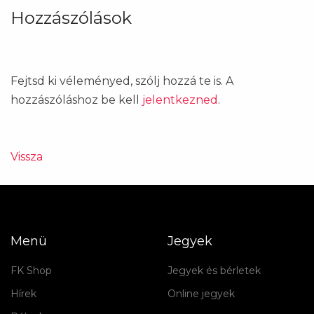
Hozzászólások
Fejtsd ki véleményed, szólj hozzá te is. A
hozzászóláshoz be kell
jelentkezned
.
Vissza
Menü
Jegyek
FK Shop
Jegyek és bérletek
Hírek
Online jegyek