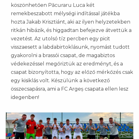
köszönhetően Păcuraru Luca két
remekbeszabott mélységi indítással játékba
hozta Jakab Krisztiánt, aki az ilyen helyzetekben
ritkán hibázik, és higgadtan befejezve átvettük a
vezetést. Az utolsó tíz percben egy picit
visszaesett a labdabirtoklásunk, nyomást tudott
gyakorolni a brassói csapat, de magabiztos
védekezéssel megőriztük az eredményt, és a
csapat bizonyította, hogy az előző mérkőzés csak
egy kisiklás volt. Készülünk a következő
összecsapásra, ami a FC Argeș csapata ellen lesz
idegenben!