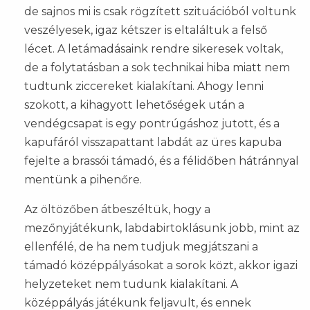
de sajnos mi is csak rögzített szituációból voltunk
veszélyesek, igaz kétszer is eltaláltuk a felső
lécet. A letámadásaink rendre sikeresek voltak,
de a folytatásban a sok technikai hiba miatt nem
tudtunk ziccereket kialakítani. Ahogy lenni
szokott, a kihagyott lehetőségek után a
vendégcsapat is egy pontrúgáshoz jutott, és a
kapufáról visszapattant labdát az üres kapuba
fejelte a brassói támadó, és a félidőben hátránnyal
mentünk a pihenőre.
Az öltözőben átbeszéltük, hogy a
mezőnyjátékunk, labdabirtoklásunk jobb, mint az
ellenfélé, de ha nem tudjuk megjátszani a
támadó középpályásokat a sorok közt, akkor igazi
helyzeteket nem tudunk kialakítani. A
középpályás játékunk feljavult, és ennek