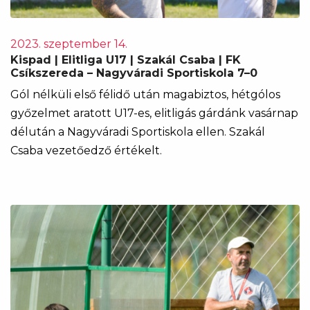
2023. szeptember 14.
Kispad | Elitliga U17 | Szakál Csaba | FK
Csíkszereda – Nagyváradi Sportiskola 7–0
Gól nélküli első félidő után magabiztos, hétgólos
győzelmet aratott U17-es, elitligás gárdánk vasárnap
délután a Nagyváradi Sportiskola ellen. Szakál
Csaba vezetőedző értékelt.