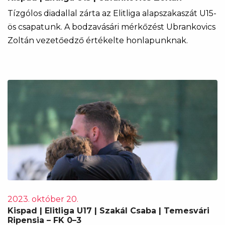
Tízgólos diadallal zárta az Elitliga alapszakaszát U15-
ös csapatunk. A bodzavásári mérkőzést Ubrankovics
Zoltán vezetőedző értékelte honlapunknak.
2023. október 20.
Kispad | Elitliga U17 | Szakál Csaba | Temesvári
Ripensia – FK 0–3