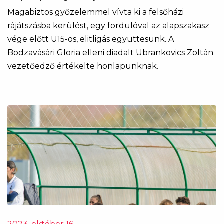
Magabiztos győzelemmel vívta ki a felsőházi
rájátszásba kerülést, egy fordulóval az alapszakasz
vége előtt U15-ös, elitligás együttesünk. A
Bodzavásári Gloria elleni diadalt Ubrankovics Zoltán
vezetőedző értékelte honlapunknak.