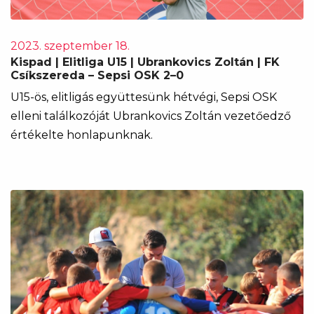
2023. szeptember 18.
Kispad | Elitliga U15 | Ubrankovics Zoltán | FK
Csíkszereda – Sepsi OSK 2–0
U15-ös, elitligás együttesünk hétvégi, Sepsi OSK
elleni találkozóját Ubrankovics Zoltán vezetőedző
értékelte honlapunknak.