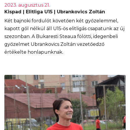
2023. augusztus 21.
Kispad | Elitliga U15 | Ubrankovics Zoltán
Két bajnoki fordulót követően két győzelemmel,
kapott gól nélkül áll U15-ös elitligás csapatunk az új
szezonban. A Bukaresti Steaua fölötti, idegenbeli
győzelmet Ubrankovics Zoltán vezetőedző
értékelte honlapunknak.