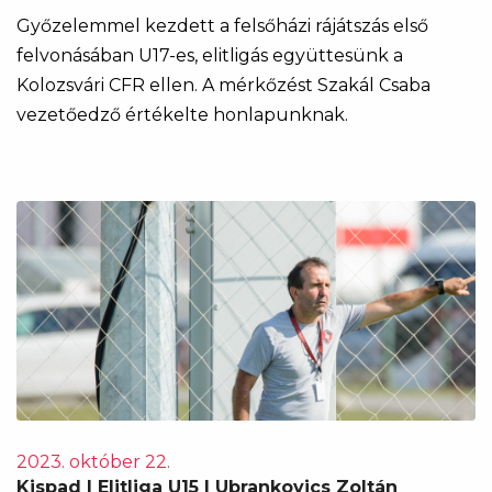
Győzelemmel kezdett a felsőházi rájátszás első
felvonásában U17-es, elitligás együttesünk a
Kolozsvári CFR ellen. A mérkőzést Szakál Csaba
vezetőedző értékelte honlapunknak.
2023. október 22.
Kispad | Elitliga U15 | Ubrankovics Zoltán