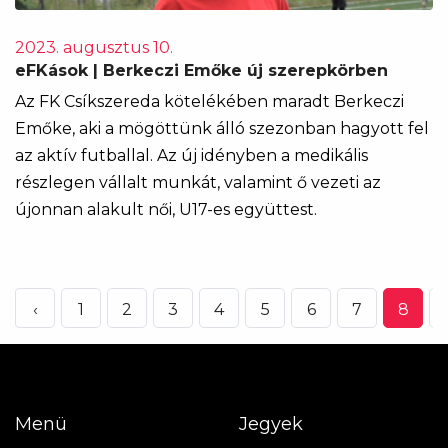
2023. augusztus 10.
eFKások | Berkeczi Emőke új szerepkörben
Az FK Csíkszereda kötelékében maradt Berkeczi
Emőke, aki a mögöttünk álló szezonban hagyott fel
az aktív futballal. Az új idényben a medikális
részlegen vállalt munkát, valamint ő vezeti az
újonnan alakult női, U17-es együttest.
‹
1
2
3
4
5
6
7
8
Menü
Jegyek