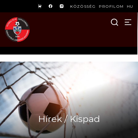
KÖZÖSSÉG
PROFILOM
HU
Hírek / Kispad