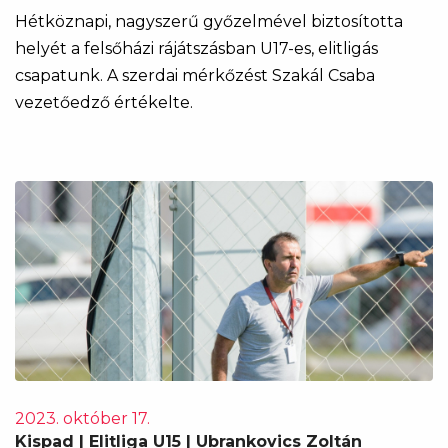
Hétköznapi, nagyszerű győzelmével biztosította
helyét a felsőházi rájátszásban U17-es, elitligás
csapatunk. A szerdai mérkőzést Szakál Csaba
vezetőedző értékelte.
2023. október 17.
Kispad | Elitliga U15 | Ubrankovics Zoltán