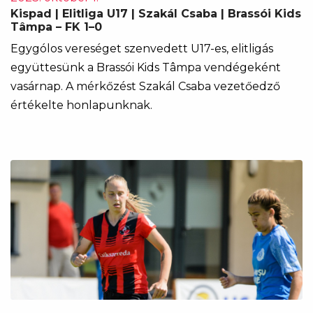
Kispad | Elitliga U17 | Szakál Csaba | Brassói Kids
Tâmpa – FK 1–0
Egygólos vereséget szenvedett U17-es, elitligás
együttesünk a Brassói Kids Tâmpa vendégeként
vasárnap. A mérkőzést Szakál Csaba vezetőedző
értékelte honlapunknak.