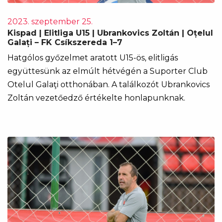
2023. szeptember 25.
Kispad | Elitliga U15 | Ubrankovics Zoltán | Oțelul
Galați – FK Csíkszereda 1–7
Hatgólos győzelmet aratott U15-ös, elitligás
együttesünk az elmúlt hétvégén a Suporter Club
Otelul Galaţi otthonában. A találkozót Ubrankovics
Zoltán vezetőedző értékelte honlapunknak.