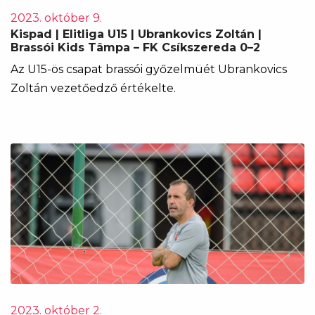
2023. október 9.
Kispad | Elitliga U15 | Ubrankovics Zoltán |
Brassói Kids Tâmpa – FK Csíkszereda 0–2
Az U15-ös csapat brassói győzelmüét Ubrankovics
Zoltán vezetőedző értékelte.
2023. október 2.