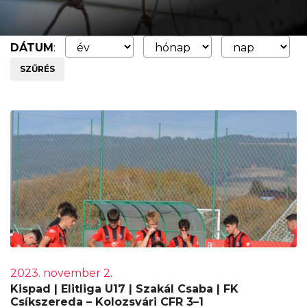
DÁTUM
:
SZŰRÉS
2023. november 2.
Kispad | Elitliga U17 | Szakál Csaba | FK
Csíkszereda – Kolozsvári CFR 3–1