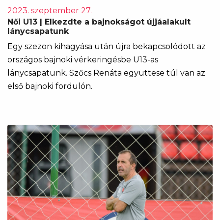
2023. szeptember 27.
Női U13 | Elkezdte a bajnokságot újjáalakult
lánycsapatunk
Egy szezon kihagyása után újra bekapcsolódott az
országos bajnoki vérkeringésbe U13-as
lánycsapatunk. Szőcs Renáta együttese túl van az
első bajnoki fordulón.