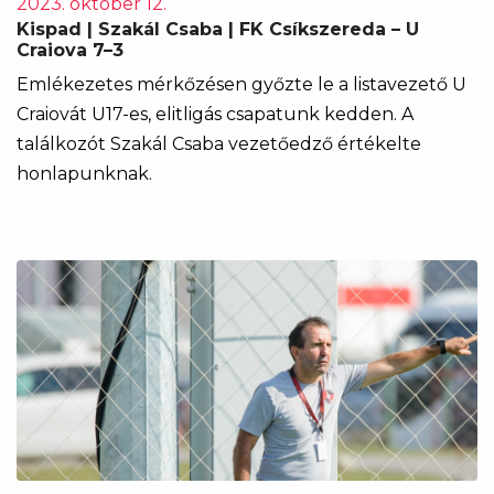
2023. október 12.
Kispad | Szakál Csaba | FK Csíkszereda – U
Craiova 7–3
Emlékezetes mérkőzésen győzte le a listavezető U
Craiovát U17-es, elitligás csapatunk kedden. A
találkozót Szakál Csaba vezetőedző értékelte
honlapunknak.