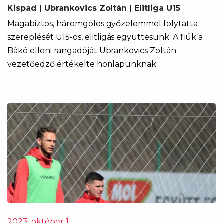
Kispad | Ubrankovics Zoltán | Elitliga U15
Magabiztos, háromgólos győzelemmel folytatta
szereplését U15-ös, elitligás együttesünk. A fiúk a
Bákó elleni rangadóját Ubrankovics Zoltán
vezetőedző értékelte honlapunknak.
2023. október 1.