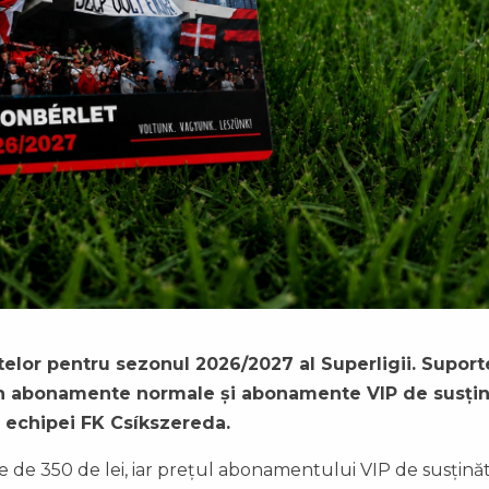
elor pentru sezonul 2026/2027 al Superligii. Suporte
t an abonamente normale și abonamente VIP de susți
e echipei FK Csíkszereda.
de 350 de lei, iar prețul abonamentului VIP de susțină