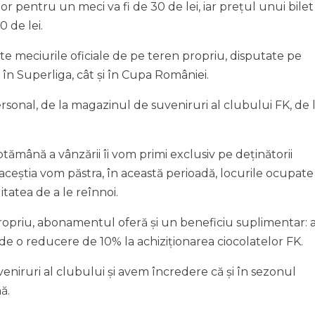
or pentru un meci va fi de 30 de lei, iar prețul unui bile
 de lei.
e meciurile oficiale de pe teren propriu, disputate pe
 în Superliga, cât și în Cupa României.
onal, de la magazinul de suveniruri al clubului FK, de 
ămână a vânzării îi vom primi exclusiv pe deținătorii
eștia vom păstra, în această perioadă, locurile ocupate
itatea de a le reînnoi.
ropriu, abonamentul oferă și un beneficiu suplimentar: a
 de o reducere de 10% la achiziționarea ciocolatelor FK.
eniruri al clubului și avem încredere că și în sezonul
ă.