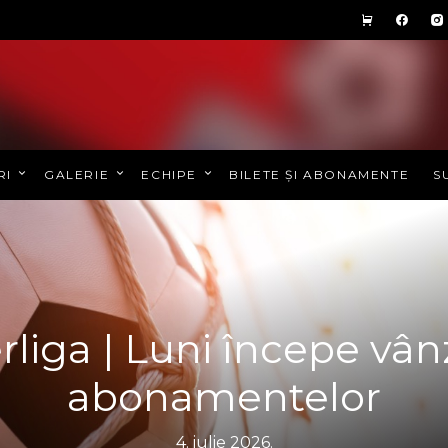
RI
GALERIE
ECHIPE
BILETE ȘI ABONAMENTE
S
rliga | Luni începe vân
abonamentelor
4. iulie 2026.