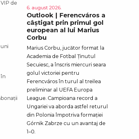
t VIP de
6. august 2026.
Outlook | Ferencváros a
câștigat prin primul gol
european al lui Marius
Corbu
luni
Marius Corbu, jucător format la
Academia de Fotbal Ținutul
Secuiesc, a înscris miercuri seara
golul victoriei pentru
 în
Ferencváros în turul al treilea
preliminar al UEFA Europa
bonații
League. Campioana record a
Ungariei va aborda astfel returul
din Polonia împotriva formației
Górnik Zabrze cu un avantaj de
1–0.