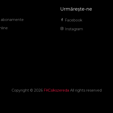
Urmărește-ne
și abonamente
Facebook
nline
Instagram
Copyright ©
2026
FKCsíkszereda
All rights reserved