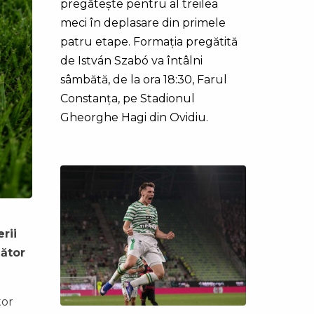
pregătește pentru al treilea
meci în deplasare din primele
patru etape. Formația pregătită
de István Szabó va întâlni
sâmbătă, de la ora 18:30, Farul
Constanța, pe Stadionul
Gheorghe Hagi din Ovidiu.
rii
nător
tor