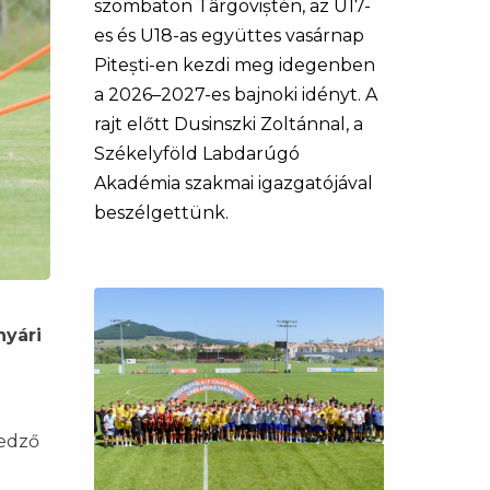
szombaton Târgoviștén, az U17-
es és U18-as együttes vasárnap
Pitești-en kezdi meg idegenben
a 2026–2027-es bajnoki idényt. A
rajt előtt Dusinszki Zoltánnal, a
Székelyföld Labdarúgó
Akadémia szakmai igazgatójával
beszélgettünk.
nyári
 edző