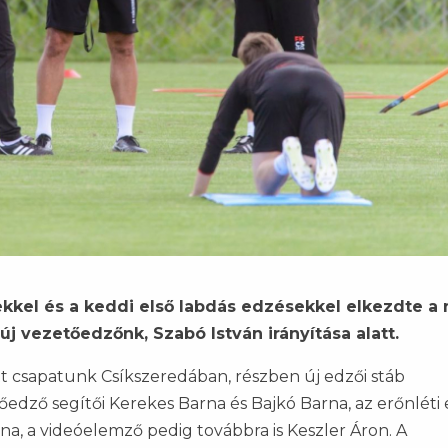
ekkel és a keddi első labdás edzésekkel elkezdte a 
új vezetőedzőnk, Szabó István irányítása alatt.
tt csapatunk Csíkszeredában, részben új edzői stáb
tőedző segítői Kerekes Barna és Bajkó Barna, az erőnléti
a, a videóelemző pedig továbbra is Keszler Áron. A