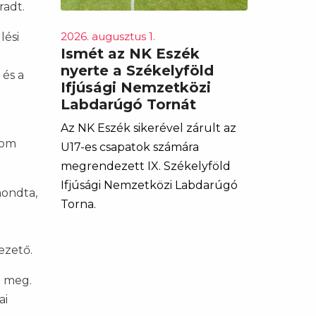
radt.
2026. augusztus 1.
lési
Ismét az NK Eszék
nyerte a Székelyföld
és a
Ifjúsági Nemzetközi
Labdarúgó Tornát
Az NK Eszék sikerével zárult az
rom
U17-es csapatok számára
megrendezett IX. Székelyföld
Ifjúsági Nemzetközi Labdarúgó
mondta,
Torna.
ezető.
t meg.
ai