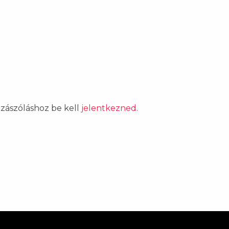
ozzászóláshoz be kell
jelentkezned
.