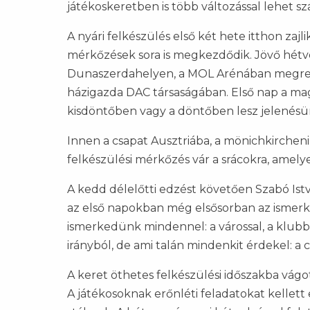
játékoskeretben is több változással lehet s
A nyári felkészülés első két hete itthon zajl
mérkőzések sora is megkezdődik. Jövő hétv
Dunaszerdahelyen, a MOL Arénában megren
házigazda DAC társaságában. Első nap a mag
kisdöntőben vagy a döntőben lesz jelenésü
Innen a csapat Ausztriába, a mönichkirchen
felkészülési mérkőzés vár a srácokra, amel
A kedd délelőtti edzést követően Szabó Ist
az első napokban még elsősorban az ismerk
ismerkedünk mindennel: a várossal, a klubba
irányból, de ami talán mindenkit érdekel: a
A keret öthetes felkészülési időszakba vág
A játékosoknak erőnléti feladatokat kellett 