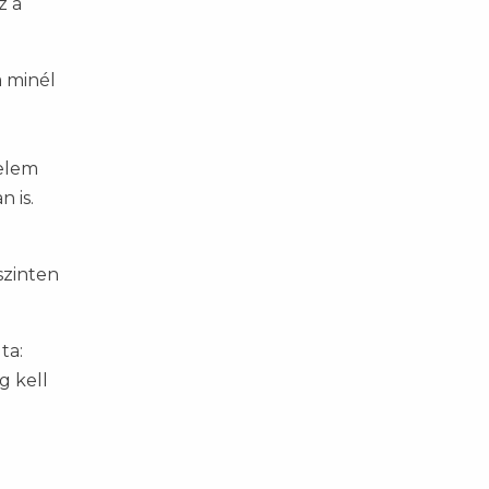
z a
a minél
delem
 is.
szinten
ta:
g kell