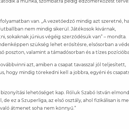
ytatódik a munka, szombatra pedig edzőmérkőzést terve
g folyamatban van. „A vezetőedző mindig azt szeretné, h
futballban nem mindig sikerül. Játékosok kivárnak,
ni, sokaknak június végéig szerződésük van” – mondta.
ndenképpen szükség lehet erősítésre, elsősorban a vé
ső poszton, valamint a támadósorban és a tízes pozícióban
ábbvinni azt, amiben a csapat tavasszal jól teljesített,
us, hogy mindig törekedni kell a jobbra, egyéni és csapat
s bizonyítási lehetőséget kap. Róluk Szabó István elmond
de ez a Szuperliga, az első osztály, ahol fizikálisan is me
ba való átmenet soha nem könnyű.”