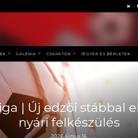
REK
GALÉRIA
CSAPATOK
JEGYEK ÉS BÉRLETEK
ga | Új edzői stábbal el
nyári felkészülés
2026. június 16.