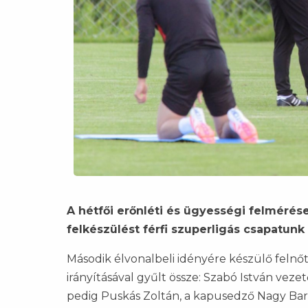
A hétfői erőnléti és ügyességi felmérés
felkészülést férfi szuperligás csapatunk 
Második élvonalbeli idényére készülő felnő
irányításával gyűlt össze: Szabó István veze
pedig Puskás Zoltán, a kapusedző Nagy Barn