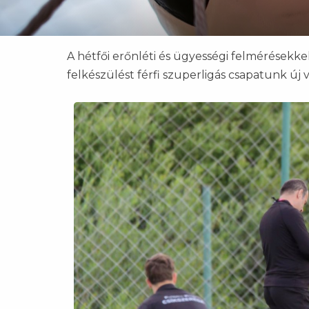
A hétfői erőnléti és ügyességi felmérésekkel
felkészülést férfi szuperligás csapatunk új 