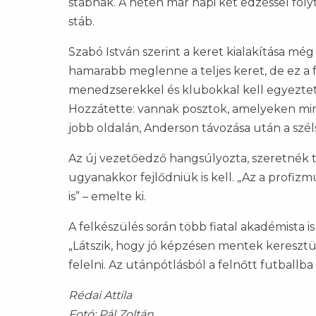
stábnak. A héten már napi két edzéssel fol
stáb.
Szabó István szerint a keret kialakítása mé
hamarabb meglenne a teljes keret, de ez a 
menedzserekkel és klubokkal kell egyeztet
Hozzátette: vannak posztok, amelyeken mi
jobb oldalán, Anderson távozása után a szél
Az új vezetőedző hangsúlyozta, szeretnék tov
ugyanakkor fejlődniük is kell. „Az a profizm
is” – emelte ki.
A felkészülés során több fiatal akadémista i
„Látszik, hogy jó képzésen mentek keresztül, 
felelni. Az utánpótlásból a felnőtt futball
Rédai Attila
Fotó: Pál Zoltán