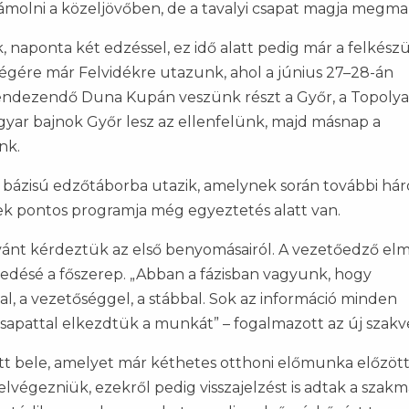
zámolni a közeljövőben, de a tavalyi csapat magja megma
ik, naponta két edzéssel, ez idő alatt pedig már a felkészü
égére már Felvidékre utazunk, ahol a június 27–28-án
dezendő Duna Kupán veszünk részt a Győr, a Topolya 
yar bajnok Győr lesz az ellenfelünk, majd másnap a
nk.
i bázisú edzőtáborba utazik, amelynek során további há
yek pontos programja még egyeztetés alatt van.
vánt kérdeztük az első benyomásairól. A vezetőedző el
edésé a főszerep. „Abban a fázisban vagyunk, hogy
l, a vezetőséggel, a stábbal. Sok az információ minden
 csapattal elkezdtük a munkát” – fogalmazott az új szakv
ott bele, amelyet már kéthetes otthoni előmunka előzöt
elvégezniük, ezekről pedig visszajelzést is adtak a szakm