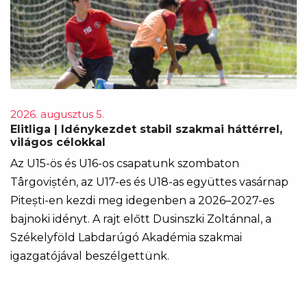
2026. augusztus 5.
Elitliga | Idénykezdet stabil szakmai háttérrel,
világos célokkal
Az U15-ös és U16-os csapatunk szombaton
Târgoviștén, az U17-es és U18-as együttes vasárnap
Pitești-en kezdi meg idegenben a 2026–2027-es
bajnoki idényt. A rajt előtt Dusinszki Zoltánnal, a
Székelyföld Labdarúgó Akadémia szakmai
igazgatójával beszélgettünk.