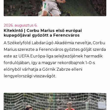
2026. augusztus 6.
Kitekintő | Corbu Marius első európai
kupagóljával győzött a Ferencváros
A Székelyföld Labdarúgó Akadémia neveltje, Corbu
Marius szerezte a Ferencváros győztes gólját szerda
este az UEFA Európa-liga selejtezőjének harmadik
fordulójában, így a magyar rekordbajnok 1–0-s
előnyből várhatja a Górnik Zabrze elleni
lengyelországi visszavágót.