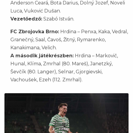
Anderson Ceará, Bota Darius, Dolný Jozef, Noveli
Luca, Vuković Dušan.
Vezetőedző:
Szabó István.
FC Zbrojovka Brno:
Hrdina – Penxa, Kaka, Vedral,
Granečný, Saal, Čavoš, Žitný, Rymarenko,
Kanakimana, Velich.
A második játékrészben:
Hrdina – Markovič,
Hunal, Klíma, Zmrhal (80. Mareš), Janetzký,
Ševčík (80. Langer), Selnar, Gjorgievski,
Vachoušek, Ezeh (112. Zmrhal).