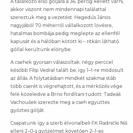
A találkozó első góljára a 36. percig kellett várni,
akkor viszont nem mindennapi találattal
szereztük meg a vezetést. Hegedűs János
nagyjából 70 méterről vállalkozott lövésre,
hatalmas bombája pedig meglepte az ellenfél
kapusát és a hálóban kötött ki – ritkán látható
góllal kerültünk előnybe.
A csehek gyorsan válaszoltak: négy perccel
később Filip Vedral talált be, így 1–1-re módosult
az állás. A folytatásban mindkét szakmai stáb
több cserét is végrehajtott, és a mérkőzés vége
felé közeledve a Brno fordítani tudott: Tadeáš
Vachoušek szerezte meg a cseh együttes
győztes gólját.
Csapatunk így a szerb élvonalbeli FK Radnički Niš
elleni 2–0-s győzelmet követően 2–1-es