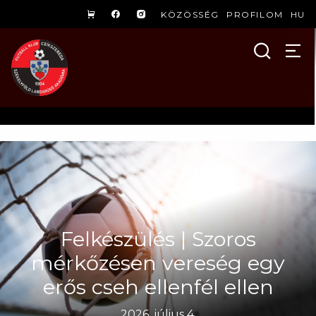
KÖZÖSSÉG
PROFILOM
HU
Felkészülés | Szoros
mérkőzésen vereség egy
erős cseh ellenfél ellen
2026. július 4.