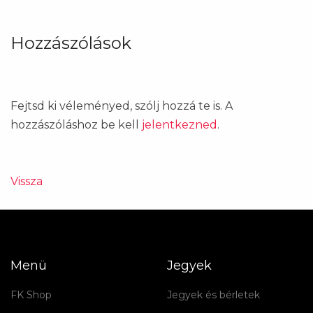
Hozzászólások
Fejtsd ki véleményed, szólj hozzá te is. A
hozzászóláshoz be kell
jelentkezned
.
Vissza
Menü
Jegyek
FK Shop
Jegyek és bérletek