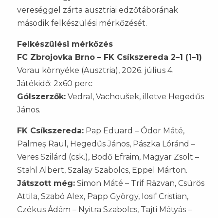
vereséggel zárta ausztriai edzőtáborának
második felkészülési mérkőzését.
Felkészülési mérkőzés
FC Zbrojovka Brno – FK Csíkszereda 2–1 (1–1)
Vorau környéke (Ausztria), 2026. július 4.
Játékidő: 2x60 perc
Gólszerzők:
Vedral, Vachoušek, illetve Hegedűs
János.
FK Csíkszereda:
Pap Eduard – Ódor Máté,
Palmeș Raul, Hegedűs János, Pászka Lóránd –
Veres Szilárd (csk.), Bödő Efraim, Magyar Zsolt –
Stahl Albert, Szalay Szabolcs, Eppel Márton.
Játszott még:
Simon Máté – Trif Răzvan, Csürös
Attila, Szabó Alex, Papp György, Iosif Cristian,
Czékus Ádám – Nyitra Szabolcs, Tajti Mátyás –