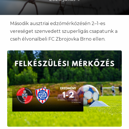
Második ausztriai edzőmérkőzésén 2–1-es
vereséget szenvedett szuperligás csapatunk a
cseh élvonalbeli FC Zbrojovka Brno ellen.