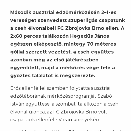
Második ausztriai edzőmérkőzésén 2–1-es
vereséget szenvedett szuperligás csapatunk
a cseh élvonalbeli FC Zbrojovka Brno ellen. A
2x60 perces találkozón Hegedűs János
egészen elképesztő, mintegy 70 méteres
góllal szerzett vezetést, a cseh együttes
azonban még az első játékrészben
egyenlített, majd a mérkőzés vége felé a
győztes találatot is megszerezte.
Erős ellenféllel szemben folytatta ausztriai
edzőtáborának mérkőzésprogramját Szabó
István együttese: a szombati találkozón a cseh
élvonal újonca, az FC Zbrojovka Brno volt
csapatunk ellenfele Vorau környékén.