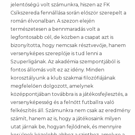
jelentőségű volt számunkra, hiszen az FK
Csíkszereda fennállása során először szerepelt a
román élvonalban. A szezon elején
természetesen a bennmaradás volt a
legfontosabb cél, de közben a csapat azt is
bizonyította, hogy nemcsak résztvevője, hanem
versenyképes szereplője is tud lenni a
Szuperligának. Az akadémia szempontjából is
fontos állomás volt ez az idény. Minden
korosztályunk a klub szakmai filozófiájának
megfelelően dolgozott, amelynek
középpontjában továbbra is a játékosfejlesztés, a
versenyképesség és a felnőtt futballra való
felkészítés áll. Számunkra nem csak az eredmény
számít, hanem az is, hogy a játékosaink milyen
utat járnak be, hogyan fejlődnek, és mennyire
kerülnek közelebb ahhoz a szinthez, amelyre a