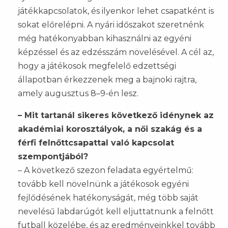
játékkapcsolatok, és ilyenkor lehet csapatként is
sokat előrelépni. A nyári időszakot szeretnénk
még hatékonyabban kihasználni az egyéni
képzéssel és az edzésszám növelésével. A cél az,
hogy a játékosok megfelelő edzettségi
állapotban érkezzenek meg a bajnoki rajtra,
amely augusztus 8–9-én lesz.
– Mit tartanál sikeres következő idénynek az
akadémiai korosztályok, a női szakág és a
férfi felnőttcsapattal való kapcsolat
szempontjából?
– A következő szezon feladata egyértelmű:
tovább kell növelnünk a játékosok egyéni
fejlődésének hatékonyságát, még több saját
nevelésű labdarúgót kell eljuttatnunk a felnőtt
futball közelébe, és az eredményeinkkel tovább