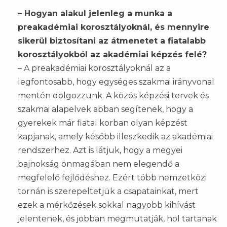
– Hogyan alakul jelenleg a munka a
preakadémiai korosztályoknál, és mennyire
sikerül biztosítani az átmenetet a fiatalabb
korosztályokból az akadémiai képzés felé?
– A preakadémiai korosztályoknál az a
legfontosabb, hogy egységes szakmai irányvonal
mentén dolgozzunk. A közös képzési tervek és
szakmai alapelvek abban segítenek, hogy a
gyerekek már fiatal korban olyan képzést
kapjanak, amely később illeszkedik az akadémiai
rendszerhez. Azt is látjuk, hogy a megyei
bajnokság önmagában nem elegendő a
megfelelő fejlődéshez. Ezért több nemzetközi
tornán is szerepeltetjük a csapatainkat, mert
ezek a mérkőzések sokkal nagyobb kihívást
jelentenek, és jobban megmutatják, hol tartanak