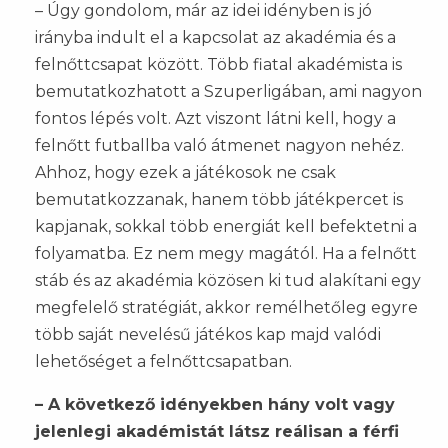
– Úgy gondolom, már az idei idényben is jó
irányba indult el a kapcsolat az akadémia és a
felnőttcsapat között. Több fiatal akadémista is
bemutatkozhatott a Szuperligában, ami nagyon
fontos lépés volt. Azt viszont látni kell, hogy a
felnőtt futballba való átmenet nagyon nehéz.
Ahhoz, hogy ezek a játékosok ne csak
bemutatkozzanak, hanem több játékpercet is
kapjanak, sokkal több energiát kell befektetni a
folyamatba. Ez nem megy magától. Ha a felnőtt
stáb és az akadémia közösen ki tud alakítani egy
megfelelő stratégiát, akkor remélhetőleg egyre
több saját nevelésű játékos kap majd valódi
lehetőséget a felnőttcsapatban.
– A következő idényekben hány volt vagy
jelenlegi akadémistát látsz reálisan a férfi