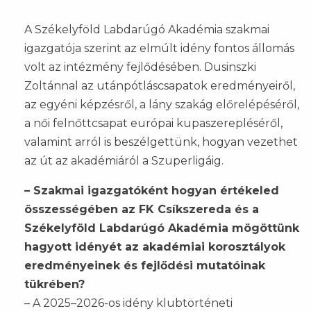
A Székelyföld Labdarúgó Akadémia szakmai
igazgatója szerint az elmúlt idény fontos állomás
volt az intézmény fejlődésében. Dusinszki
Zoltánnal az utánpótláscsapatok eredményeiről,
az egyéni képzésről, a lány szakág előrelépéséről,
a női felnőttcsapat európai kupaszerepléséről,
valamint arról is beszélgettünk, hogyan vezethet
az út az akadémiáról a Szuperligáig.
– Szakmai igazgatóként hogyan értékeled
összességében az FK Csíkszereda és a
Székelyföld Labdarúgó Akadémia mögöttünk
hagyott idényét az akadémiai korosztályok
eredményeinek és fejlődési mutatóinak
tükrében?
– A 2025–2026-os idény klubtörténeti