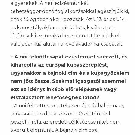
a gyerekek. A heti edzésmunkát
tehetséggondozó foglalkozásokkal egészítjük ki,
ezek főleg technikai képzések. Az U13-as és U14-
es korosztályokban már külsős, kiválasztott
játékosok is vannak a keretben. Itt kezdjük el
valójában kialakítani a jövő akadémiai csapatait.
– A női felnőttcsapat ezüstérmet szerzett, és
kiharcolta az európai kupaszereplést,
ugyanakkor a bajnoki cím és a kupagyőzelem
nem jött össze. Szakmai igazgatói szemmel
ezt az idényt inkább előrelépésnek vagy
elszalasztott lehetőségnek látod?
– A női felnőttcsapat teljesen új stábbal és nagy
tervekkel kezdte a szezont. Őszintén kell
beszélni róla: az eredeti célkitűzéseinket nem
sikerült elérnünk. A bajnoki cím és a