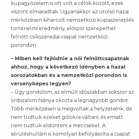
kupagyőzelem is ott volt a célok között, ezek
viszont elmaradtak. Ugyanakkor az utolsó hazai
mérkőzésen kiharcolt nemzetközi kupaszereplés
történelmi eredmény, először szerepelhet
felnőtt csíkszeredai csapat nemzetközi
porondon.
– Miben kell fejlődnie a női felnőttcsapatnak
ahhoz, hogy a következő idényben a hazai
sorozatokban és a nemzetközi porondon is
versenyképes legyen?
– Úgy gondolom, az elmúlt időszakban sokszor az
önbizalom hiánya okozta a legnagyobb gondot.
Több mérkőzésen is megvoltak a helyzeteink, de
nem tudtuk ezeket gólokra váltani, és emiatt
nem tudtuk eldönteni a meccseket. A
sérüléshullám is komolyan befolyásolta a csapat