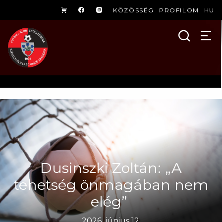
KÖZÖSSÉG
PROFILOM
HU
Dusinszki Zoltán: „A
tehetség önmagában nem
elég”
2026. június 12.