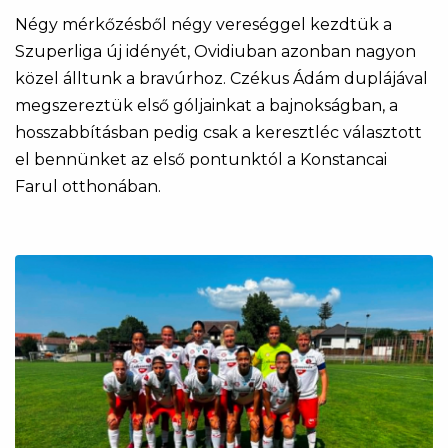
Négy mérkőzésből négy vereséggel kezdtük a
Szuperliga új idényét, Ovidiuban azonban nagyon
közel álltunk a bravúrhoz. Czékus Ádám duplájával
megszereztük első góljainkat a bajnokságban, a
hosszabbításban pedig csak a keresztléc választott
el bennünket az első pontunktól a Konstancai
Farul otthonában.