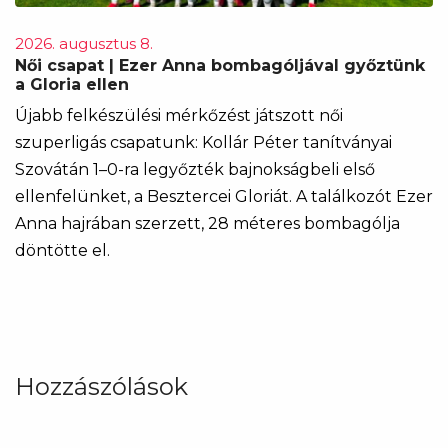
2026. augusztus 8.
Női csapat | Ezer Anna bombagóljával győztünk
a Gloria ellen
Újabb felkészülési mérkőzést játszott női
szuperligás csapatunk: Kollár Péter tanítványai
Szovátán 1–0-ra legyőzték bajnokságbeli első
ellenfelünket, a Besztercei Gloriát. A találkozót Ezer
Anna hajrában szerzett, 28 méteres bombagólja
döntötte el.
Hozzászólások