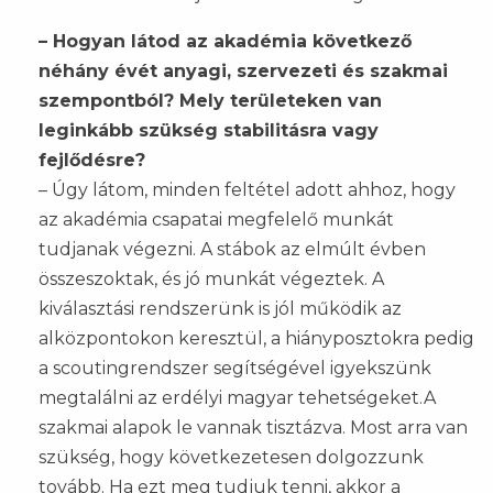
– Hogyan látod az akadémia következő
néhány évét anyagi, szervezeti és szakmai
szempontból? Mely területeken van
leginkább szükség stabilitásra vagy
fejlődésre?
– Úgy látom, minden feltétel adott ahhoz, hogy
az akadémia csapatai megfelelő munkát
tudjanak végezni. A stábok az elmúlt évben
összeszoktak, és jó munkát végeztek. A
kiválasztási rendszerünk is jól működik az
alközpontokon keresztül, a hiányposztokra pedig
a scoutingrendszer segítségével igyekszünk
megtalálni az erdélyi magyar tehetségeket.A
szakmai alapok le vannak tisztázva. Most arra van
szükség, hogy következetesen dolgozzunk
tovább. Ha ezt meg tudjuk tenni, akkor a