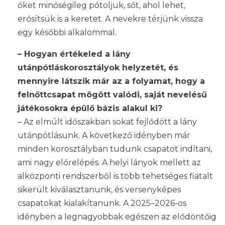
őket minőségileg pótoljuk, sőt, ahol lehet,
erősítsük is a keretet. A nevekre térjünk vissza
egy későbbi alkalommal.
– Hogyan értékeled a lány
utánpótláskorosztályok helyzetét, és
mennyire látszik már az a folyamat, hogy a
felnőttcsapat mögött valódi, saját nevelésű
játékosokra épülő bázis alakul ki?
– Az elmúlt időszakban sokat fejlődött a lány
utánpótlásunk. A következő idényben már
minden korosztályban tudunk csapatot indítani,
ami nagy előrelépés. A helyi lányok mellett az
alközponti rendszerből is több tehetséges fiatalt
sikerült kiválasztanunk, és versenyképes
csapatokat kialakítanunk. A 2025–2026-os
idényben a legnagyobbak egészen az elődöntőig