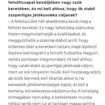
felnőttcsapat kezdőjében vagy szűk
keretében, és mi kell ahhoz, hogy ők stabil
szuperligás játékosokká váljanak?
– A felkészülést hét akadémista kezdi meg a
felnőtt kerettel. Ez nagy lehetőség számukra,
hiszen megmutathatják a kvalitásaikat, és
meggyőzhetik a szakmai stábot arról, hogy
érdemes őket a keretben tartani, majd lépésről
lépésre beintegrálni a felnőtt futballba. Nagyon
nehéz pontosan megmondani, mi kell ahhoz,
hogy valaki stabil szuperligás játékossá váljon,
mert ez sok tényezőn múlik. Kell hozzá egy edző,
aki bízik benned, kell kitartás akkor is, ha
kevesebb játéklehetőséget kapsz, és kell a
kemény, következetes edzésmunka. A tehetség
önmagában nem elég. A befektetett munka
nélkül senki nem jut el tartósan magas szintre.