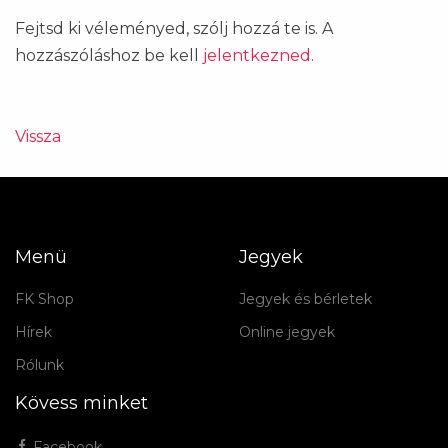
Fejtsd ki véleményed, szólj hozzá te is. A
hozzászóláshoz be kell
jelentkezned
.
Vissza
Menü
Jegyek
FK Shop
Jegyek és bérletek
Hírek
Online jegyek
Rólunk
Kövess minket
Facebook