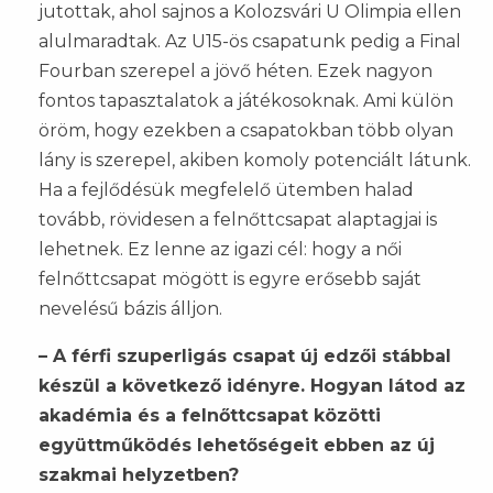
jutottak, ahol sajnos a Kolozsvári U Olimpia ellen
alulmaradtak. Az U15-ös csapatunk pedig a Final
Fourban szerepel a jövő héten. Ezek nagyon
fontos tapasztalatok a játékosoknak. Ami külön
öröm, hogy ezekben a csapatokban több olyan
lány is szerepel, akiben komoly potenciált látunk.
Ha a fejlődésük megfelelő ütemben halad
tovább, rövidesen a felnőttcsapat alaptagjai is
lehetnek. Ez lenne az igazi cél: hogy a női
felnőttcsapat mögött is egyre erősebb saját
nevelésű bázis álljon.
– A férfi szuperligás csapat új edzői stábbal
készül a következő idényre. Hogyan látod az
akadémia és a felnőttcsapat közötti
együttműködés lehetőségeit ebben az új
szakmai helyzetben?