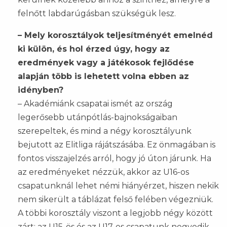
felnőtt labdarúgásban szükségük lesz.
– Mely korosztályok teljesítményét emelnéd
ki külön, és hol érzed úgy, hogy az
eredmények vagy a játékosok fejlődése
alapján több is lehetett volna ebben az
idényben?
– Akadémiánk csapatai ismét az ország
legerősebb utánpótlás-bajnokságaiban
szerepeltek, és mind a négy korosztályunk
bejutott az Elitliga rájátszásába. Ez önmagában is
fontos visszajelzés arról, hogy jó úton járunk. Ha
az eredményeket nézzük, akkor az U16-os
csapatunknál lehet némi hiányérzet, hiszen nekik
nem sikerült a táblázat felső felében végezniük.
A többi korosztály viszont a legjobb négy között
zárt: az U15-ös és az U17-es csapatunk negyedik