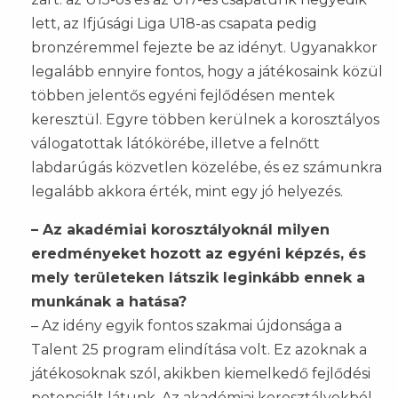
lett, az Ifjúsági Liga U18-as csapata pedig
bronzéremmel fejezte be az idényt. Ugyanakkor
legalább ennyire fontos, hogy a játékosaink közül
többen jelentős egyéni fejlődésen mentek
keresztül. Egyre többen kerülnek a korosztályos
válogatottak látókörébe, illetve a felnőtt
labdarúgás közvetlen közelébe, és ez számunkra
legalább akkora érték, mint egy jó helyezés.
– Az akadémiai korosztályoknál milyen
eredményeket hozott az egyéni képzés, és
mely területeken látszik leginkább ennek a
munkának a hatása?
– Az idény egyik fontos szakmai újdonsága a
Talent 25 program elindítása volt. Ez azoknak a
játékosoknak szól, akikben kiemelkedő fejlődési
potenciált látunk. Az akadémiai korosztályokból