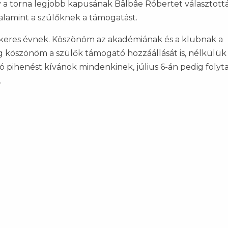
a torna legjobb kapusának Bâlbâe Róbertet választottá
lamint a szülőknek a támogatást.
sikeres évnek. Köszönöm az akadémiának és a klubnak a
ig köszönöm a szülők támogató hozzáállását is, nélkülü
 pihenést kívánok mindenkinek, július 6-án pedig folyta
.