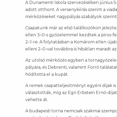
A Dunamenti Iskola szervezésében június 5–
adott otthont. A versenykiírás szerint a viada
mérkőzéseket nagypályás szabályok szerint
Csapatunk már az első találkozókon jelezte
ellen 3–0-s győzelemmel kezdtek a piros-feke
2–1-re. A folytatásban a Komárom ellen úja
elleni 2–0-val továbbra is hibátlan maradt a
Az utolsó mérkőzés egyben a tornagyőzelemr
pályára, és Debrenti, valamint Forró találat
hódította el a kupát.
A remek csapatteljesítményt egyéni díjak 
választották, míg az Egri Erbstein Ernő-díj
vehette át.
A budapesti torna nemcsak szakmai szempo