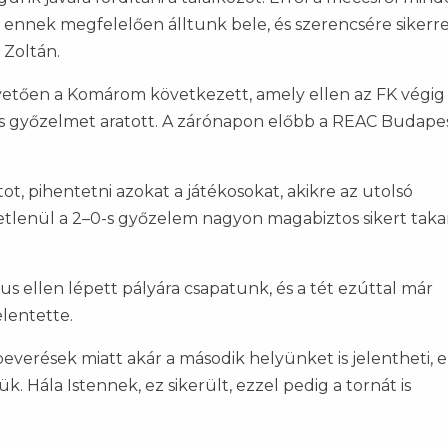
i, ennek megfelelően álltunk bele, és szerencsére sikerre
 Zoltán.
követően a Komárom következett, amely ellen az FK végig
os győzelmet aratott. A zárónapon előbb a REAC Budape
t, pihentetni azokat a játékosokat, akikre az utolsó
etlenül a 2–0-s győzelem nagyon magabiztos sikert takar
s ellen lépett pályára csapatunk, és a tét ezúttal már
elentette.
verések miatt akár a második helyünket is jelentheti, e
k. Hála Istennek, ez sikerült, ezzel pedig a tornát is