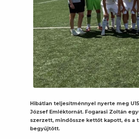
Hibátlan teljesítménnyel nyerte meg U1
József Emléktornát. Fogarasi Zoltán eg
szerzett, mindössze kettőt kapott, és a
begyűjtött.