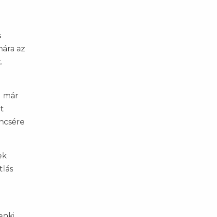
s
nára az
.
l már
t
encsére
ek
tlás
enki