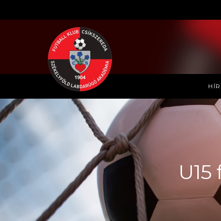
HÍ
U15 