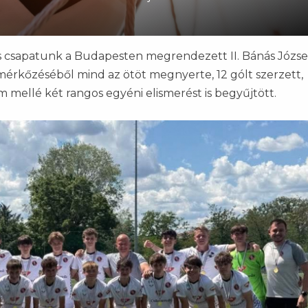
s csapatunk a Budapesten megrendezett II. Bánás Józse
mérkőzéséből mind az ötöt megnyerte, 12 gólt szerzett,
 mellé két rangos egyéni elismerést is begyűjtött.