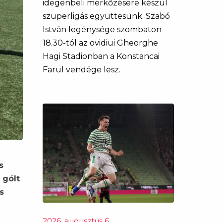
idegenbeli mérkőzésére készül
szuperligás együttesünk. Szabó
István legénysége szombaton
18.30-tól az ovidiui Gheorghe
Hagi Stadionban a Konstancai
Farul vendége lesz.
s
 gólt
s
2026. augusztus 6.