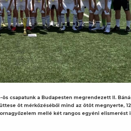
5-ös csapatunk a Budapesten megrendezett II. Báná
yüttese öt mérkőzéséből mind az ötöt megnyerte, 12
 tornagyőzelem mellé két rangos egyéni elismerést i