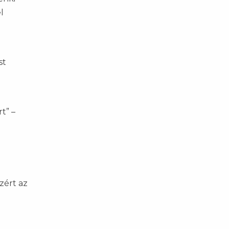
l
st
t” –
zért az