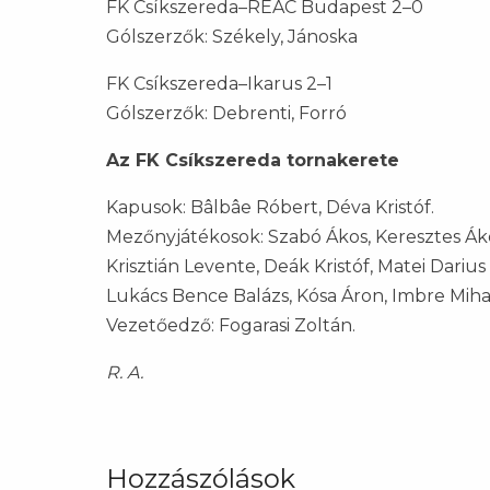
FK Csíkszereda–REAC Budapest 2–0
Gólszerzők: Székely, Jánoska
FK Csíkszereda–Ikarus 2–1
Gólszerzők: Debrenti, Forró
Az FK Csíkszereda tornakerete
Kapusok: Bâlbâe Róbert, Déva Kristóf.
Mezőnyjátékosok: Szabó Ákos, Keresztes Áko
Krisztián Levente, Deák Kristóf, Matei Dariu
Lukács Bence Balázs, Kósa Áron, Imbre Miha
Vezetőedző: Fogarasi Zoltán.
R. A.
Hozzászólások