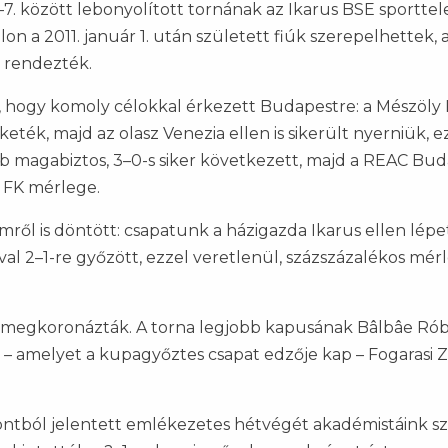
7. között lebonyolított tornának az Ikarus BSE sportte
lon a 2011. január 1. után született fiúk szerepelhettek, 
 rendezték.
, hogy komoly célokkal érkezett Budapestre: a Mészöly F
ték, majd az olasz Venezia ellen is sikerült nyerniük, e
bb magabiztos, 3–0-s siker következett, majd a REAC Bu
z FK mérlege.
ől is döntött: csapatunk a házigazda Ikarus ellen lépe
aival 2–1-re győzött, ezzel veretlenül, százszázalékos mér
is megkoronázták. A torna legjobb kapusának Bâlbâe Ró
at – amelyet a kupagyőztes csapat edzője kap – Fogarasi 
ntból jelentett emlékezetes hétvégét akadémistáink s