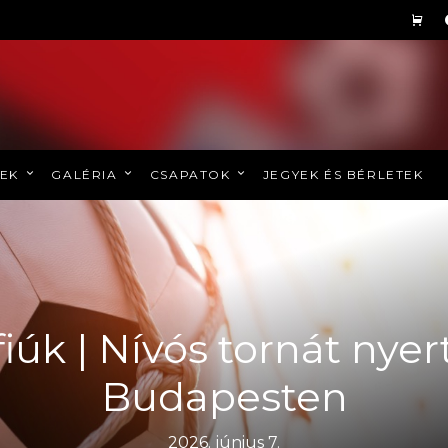
REK
GALÉRIA
CSAPATOK
JEGYEK ÉS BÉRLETEK
fiúk | Nívós tornát nye
Budapesten
2026. június 7.