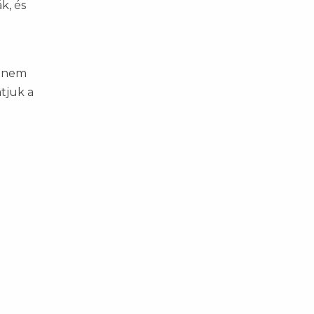
k, és
k nem
tjuk a