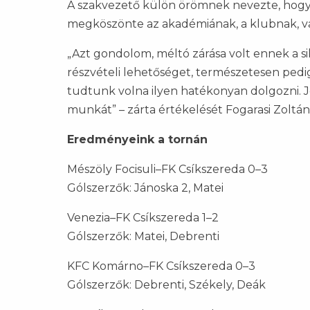
A szakvezető külön örömnek nevezte, hogy 
megköszönte az akadémiának, a klubnak, va
„Azt gondolom, méltó zárása volt ennek a 
részvételi lehetőséget, természetesen ped
tudtunk volna ilyen hatékonyan dolgozni. Jó
munkát” – zárta értékelését Fogarasi Zoltán
Eredményeink a tornán
Mészöly Focisuli–FK Csíkszereda 0–3
Gólszerzők: Jánoska 2, Matei
Venezia–FK Csíkszereda 1–2
Gólszerzők: Matei, Debrenti
KFC Komárno–FK Csíkszereda 0–3
Gólszerzők: Debrenti, Székely, Deák