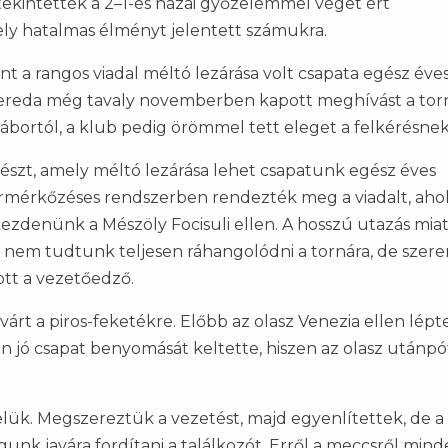
kintették a 2–1-es hazai győzelemmel véget ért
ly hatalmas élményt jelentett számukra.
nt a rangos viadal méltó lezárása volt csapata egész éve
zereda még tavaly novemberben kapott meghívást a tor
ábortól, a klub pedig örömmel tett eleget a felkérésnek
észt, amely méltó lezárása lehet csapatunk egész éves
körmérkőzéses rendszerben rendezték meg a viadalt, aho
zdenünk a Mészöly Focisuli ellen. A hosszú utazás miat
 nem tudtunk teljesen ráhangolódni a tornára, de szer
ott a vezetőedző.
rt a piros-feketékre. Előbb az olasz Venezia ellen lépt
on jó csapat benyomását keltette, hiszen az olasz utánpó
lük. Megszereztük a vezetést, majd egyenlítettek, de a
unk javára fordítani a találkozót. Erről a meccsről mind