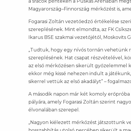
a srácok pénteken a Puskás Arénában megte
Magyarország–Finnország mérkőzést is, ame
Fogarasi Zoltán vezetőedző értékelése szeri
szereplésének. Mint elmondta, az FK Csíks
Ikarus BSE szakmai vezetőjétől, Moskovits G
„Tudtuk, hogy egy nívós tornán vehetünk r
szereplésének. Hat csapat részvételével, 
az első mérkőzésen sikerült győzelemmel ke
ekkor még kissé nehezen indult a játékunk,
sikerrel vettük az első akadályt” – fogalmaz
A második napon már két komoly erőpróba vá
pályára, amely Fogarasi Zoltán szerint nagy
élvonalában szerepel.
„Nagyon kiélezett mérkőzést játszottunk ve
hosszabbítás utolsó percében sikerült a mag