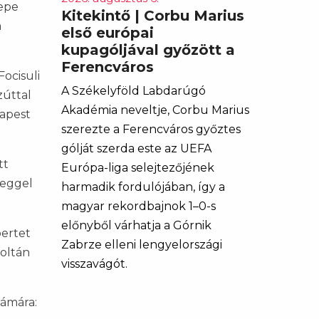
lepe
Kitekintő | Corbu Marius
a
első európai
kupagóljával győzött a
Ferencváros
ocisuli
A Székelyföld Labdarúgó
zúttal
Akadémia neveltje, Corbu Marius
dapest
szerezte a Ferencváros győztes
gólját szerda este az UEFA
tt
Európa-liga selejtezőjének
leggel
harmadik fordulójában, így a
magyar rekordbajnok 1–0-s
előnyből várhatja a Górnik
bertet
Zabrze elleni lengyelországi
Zoltán
visszavágót.
zámára: