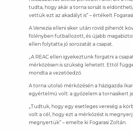
tudta, hogy akár a torna sorsát is eldönthet
vettük ezt az akadályt is” – értékelt Fogarasi
A Venezia elleni siker után rövid pihenőt 
fölényben futballozott, és újabb magabizt
ellen folytatta jó sorozatát a csapat.
„A REAC ellen igyekeztünk forgatni a csapato
mérkőzésen is szükség lehetett. Ettől függ
mondta a vezetőedző.
A torna utolsó mérkőzésén a házigazda Ikaru
egyértelmű volt: a győzelem a tornasikert j
„Tudtuk, hogy egy esetleges vereség a körbe
volt a cél, hogy ezt a mérkőzést is megnyerjü
megnyertük” – emelte ki Fogarasi Zoltán.