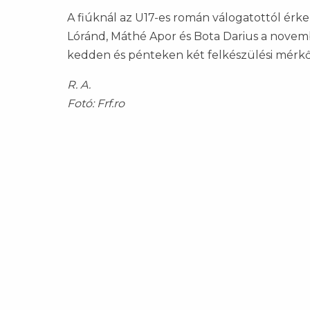
A fiúknál az U17-es román válogatottól érk
Lóránd, Máthé Apor és Bota Darius a novemb
kedden és pénteken két felkészülési mérkő
R. A.
Fotó: Frf.ro