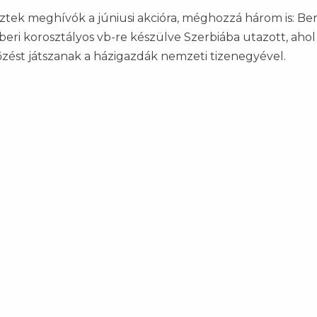
eztek meghívók a júniusi akcióra, méghozzá három is: B
eri korosztályos vb-re készülve Szerbiába utazott, ahol
zést játszanak a házigazdák nemzeti tizenegyével.