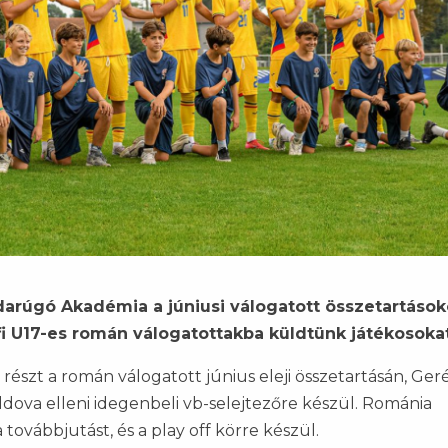
darúgó Akadémia a júniusi válogatott összetartások
érfi U17-es román válogatottakba küldtünk játékosokat
részt a román válogatott június eleji összetartásán, Ger
ldova elleni idegenbeli vb-selejtezőre készül. Románia
ovábbjutást, és a play off körre készül.