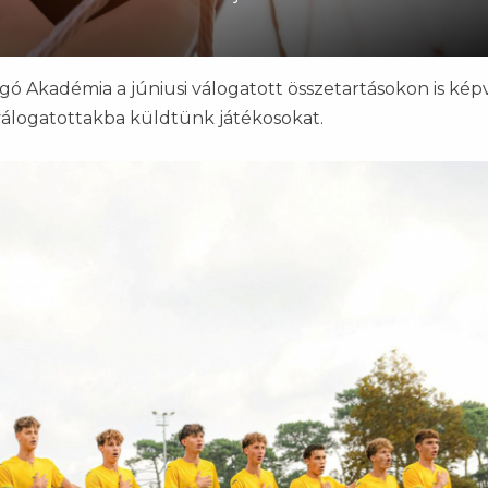
ó Akadémia a júniusi válogatott összetartásokon is képvi
n válogatottakba küldtünk játékosokat.