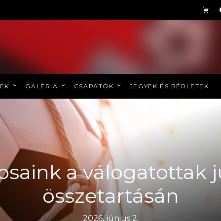
REK
GALÉRIA
CSAPATOK
JEGYEK ÉS BÉRLETEK
osaink a válogatottak j
összetartásán
2026. június 2.