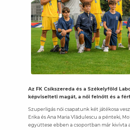
Az FK Csíkszereda és a Székelyföld Lab
képviselteti magát, a női felnőtt és a f
Szuperligás női csapatunk két játékosa vesz 
Erika és Ana Maria Vlădulescu a pénteki, Mo
együttese ebben a csoportban már kivívta a t