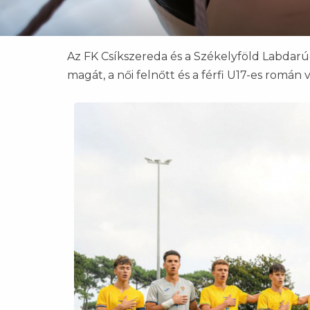
Az FK Csíkszereda és a Székelyföld Labdarúg
magát, a női felnőtt és a férfi U17-es romá