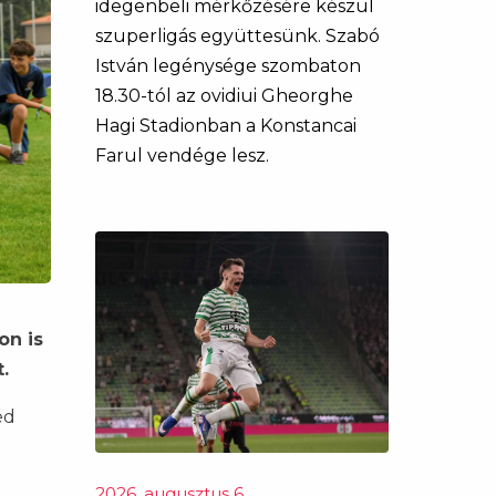
idegenbeli mérkőzésére készül
szuperligás együttesünk. Szabó
István legénysége szombaton
18.30-tól az ovidiui Gheorghe
Hagi Stadionban a Konstancai
Farul vendége lesz.
on is
.
éd
2026. augusztus 6.