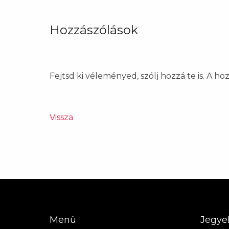
Hozzászólások
Fejtsd ki véleményed, szólj hozzá te is. A h
Vissza
Menü
Jegye