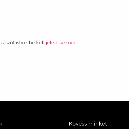
ozzászóláshoz be kell
jelentkezned
.
k
Kövess minket