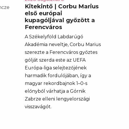
Kitekintő | Corbu Marius
encze
első európai
kupagóljával győzött a
Ferencváros
A Székelyföld Labdarúgó
Akadémia neveltje, Corbu Marius
szerezte a Ferencváros győztes
gólját szerda este az UEFA
Európa-liga selejtezőjének
harmadik fordulójában, így a
magyar rekordbajnok 1–0-s
előnyből várhatja a Górnik
Zabrze elleni lengyelországi
visszavágót.