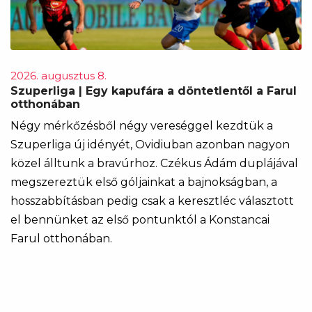
2026. augusztus 8.
Szuperliga | Egy kapufára a döntetlentől a Farul
otthonában
Négy mérkőzésből négy vereséggel kezdtük a
Szuperliga új idényét, Ovidiuban azonban nagyon
közel álltunk a bravúrhoz. Czékus Ádám duplájával
megszereztük első góljainkat a bajnokságban, a
hosszabbításban pedig csak a keresztléc választott
el bennünket az első pontunktól a Konstancai
Farul otthonában.