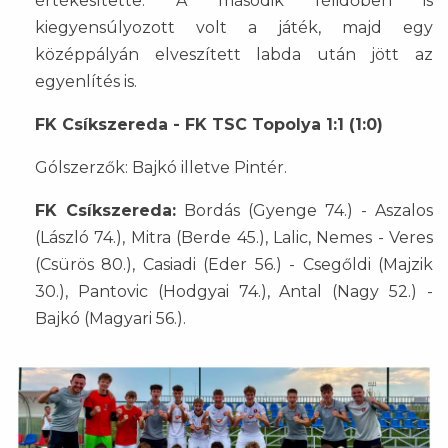
értékesítette. A második félidőben is
kiegyensúlyozott volt a játék, majd egy
középpályán elveszített labda után jött az
egyenlítés is.
FK Csíkszereda - FK TSC Topolya 1:1 (1:0)
Gólszerzők: Bajkó illetve Pintér.
FK Csíkszereda:
Bordás (Gyenge 74.) - Aszalos
(László 74.), Mitra (Berde 45.), Lalic, Nemes - Veres
(Csürös 80.), Casiadi (Eder 56.) - Csegőldi (Majzik
30.), Pantovic (Hodgyai 74.), Antal (Nagy 52.) -
Bajkó (Magyari 56.).