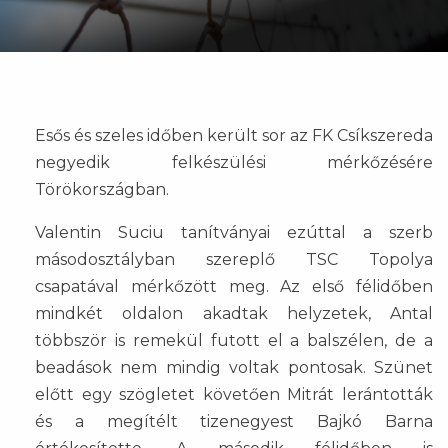
Esős és szeles időben került sor az FK Csíkszereda
negyedik felkészülési mérkőzésére
Törökországban.
Valentin Suciu tanítványai ezúttal a szerb
másodosztályban szereplő TSC Topolya
csapatával mérkőzött meg. Az első félidőben
mindkét oldalon akadtak helyzetek, Antal
többször is remekül futott el a balszélen, de a
beadások nem mindig voltak pontosak. Szünet
előtt egy szögletet követően Mitrát lerántották
és a megítélt tizenegyest Bajkó Barna