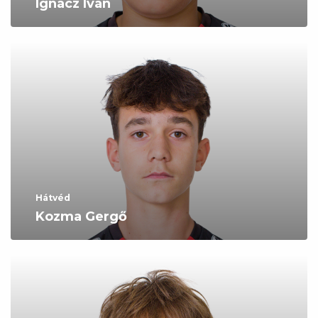
Ignácz Iván
Hátvéd
Kozma Gergő