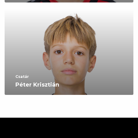
Csatár
Péter Krisztián