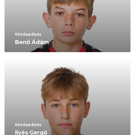
Középpályás
Benő Ádám
Középpályás
Ilyés Gergő