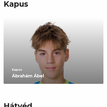
Kapus
Kapus
Ábrahám Ábel
Hátvéd