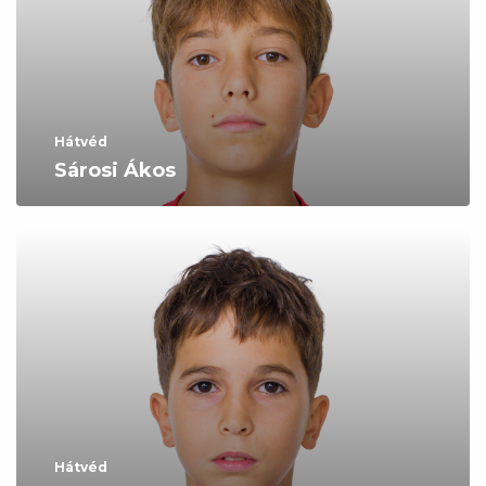
Hátvéd
Sárosi Ákos
Hátvéd