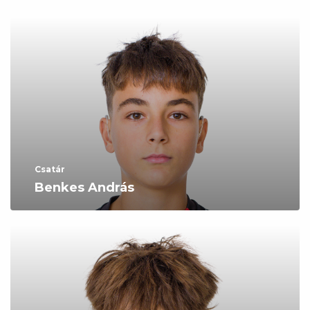
Csatár
Benkes András