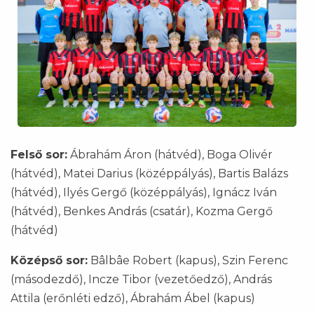
Felső sor:
Ábrahám Áron (hátvéd), Boga Olivér
(hátvéd), Matei Darius (középpályás), Bartis Balázs
(hátvéd), Ilyés Gergő (középpályás), Ignácz Iván
(hátvéd), Benkes András (csatár), Kozma Gergő
(hátvéd)
Középső sor:
Bâlbâe Robert (kapus), Szin Ferenc
(másodezdő), Incze Tibor (vezetőedző), András
Attila (erőnléti edző), Ábrahám Ábel (kapus)