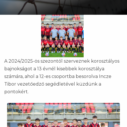
A 2024/2025-ös szezontól szerveznek korosztályos
bajnokságot a 13 évnél kisebbek korosztálya
számára, ahol a 12-es csoportba besorolva Incze
Tibor vezetőedző segédletével küzdünk a
pontokért.