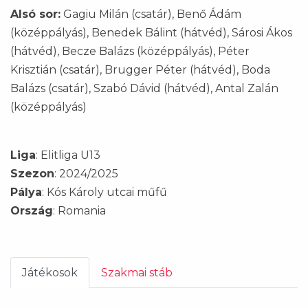
Alsó sor:
Gagiu Milán (csatár), Benő Ádám
(középpályás), Benedek Bálint (hátvéd), Sárosi Ákos
(hátvéd), Becze Balázs (középpályás), Péter
Krisztián (csatár), Brugger Péter (hátvéd), Boda
Balázs (csatár), Szabó Dávid (hátvéd), Antal Zalán
(középpályás)
Liga
: Elitliga U13
Szezon
: 2024/2025
Pálya
: Kós Károly utcai műfű
Ország
: Romania
Játékosok
Szakmai stáb