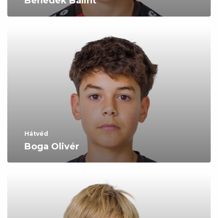
Benedek Bálint
Hátvéd
Boga Olivér