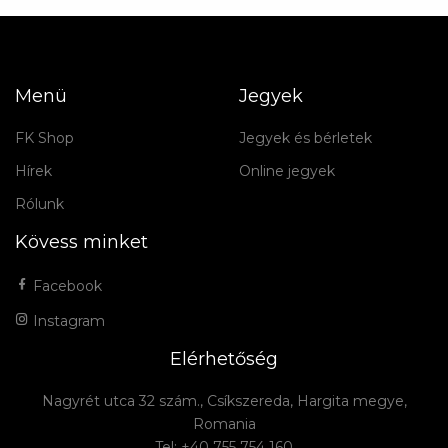
Menü
Jegyek
FK Shop
Jegyek és bérletek
Hírek
Online jegyek
Rólunk
Kövess minket
Facebook
Instagram
Elérhetőség
Nagyrét utca 32 szám., Csíkszereda, Hargita megye,
Romania
Tel: +40 755 754 160