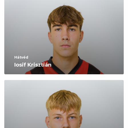
Hátvéd
Iosif Krisztián