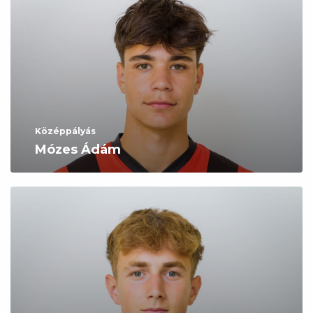
Középpályás
Mózes Ádám