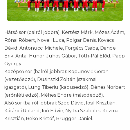
Hátsó sor (balról jobbra): Kertész Márk, Mózes Ádám,
Rónai Róbert, Noveli Luca, Polgar Denis, Kovács
Dávid, Antonucci Michele, Forgács Csaba, Dande
Erik, Antal Hunor, Juhos Gábor, Tóth-Pál Előd, Papp
György.
Középső sor (balról jobbra): Kopunović Goran
(vezetőedző), Dusinszki Zoltán (szakmai
igazgató), Lung Tiberiu (kapusedző), Dénes Norbert
(erőnléti edző), Méhes Endre (másodedző).
Alsó sor (balról jobbra): Szép Dávid, Iosif Krisztián,
Kárándi Roland, Ioó Edvin, Nyitra Szabolcs, Kozma
Krisztián, Bekő Kristóf, Brügger Dániel.