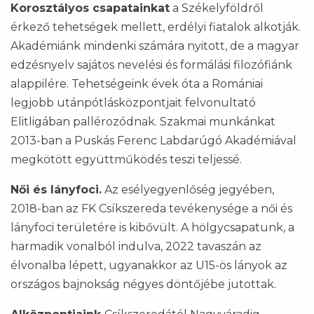
Korosztályos csapatainkat
a Székelyföldről
érkező tehetségek mellett, erdélyi fiatalok alkotják.
Akadémiánk mindenki számára nyitott, de a magyar
edzésnyelv sajátos nevelési és formálási filozófiánk
alappilére. Tehetségeink évek óta a Romániai
legjobb utánpótlásközpontjait felvonultató
Elitligában pallérozódnak. Szakmai munkánkat
2013-ban a Puskás Ferenc Labdarúgó Akadémiával
megkötött együttműködés teszi teljessé.
Női és lányfoci.
Az esélyegyenlőség jegyében,
2018-ban az FK Csíkszereda tevékenysége a női és
lányfoci területére is kibővült. A hölgycsapatunk, a
harmadik vonalból indulva, 2022 tavaszán az
élvonalba lépett, ugyanakkor az U15-ös lányok az
országos bajnokság négyes döntőjébe jutottak.