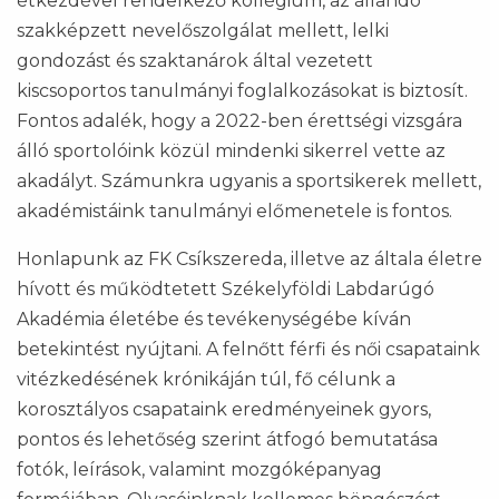
étkezdével rendelkező kollégium, az állandó
szakképzett nevelőszolgálat mellett, lelki
gondozást és szaktanárok által vezetett
kiscsoportos tanulmányi foglalkozásokat is biztosít.
Fontos adalék, hogy a 2022-ben érettségi vizsgára
álló sportolóink közül mindenki sikerrel vette az
akadályt. Számunkra ugyanis a sportsikerek mellett,
akadémistáink tanulmányi előmenetele is fontos.
Honlapunk az FK Csíkszereda, illetve az általa életre
hívott és működtetett Székelyföldi Labdarúgó
Akadémia életébe és tevékenységébe kíván
betekintést nyújtani. A felnőtt férfi és női csapataink
vitézkedésének krónikáján túl, fő célunk a
korosztályos csapataink eredményeinek gyors,
pontos és lehetőség szerint átfogó bemutatása
fotók, leírások, valamint mozgóképanyag