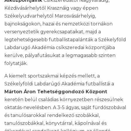
Alközpontjaink
Csíkszeredától Nagyváradig,
Kézdivásárhelytől Krasznáig vagy éppen
Székelyudvarhelytől Marosvásárhelyig,
bajnokságokon, hazai és nemzetközi tornákon
versenyeztetik gyerekcsapataikat, majd a
legtehetségesebb futballistapalánták a Székelyföld
Labdarugó Akadémia csíkszeredai központjába
kerülve, pályafutásukat a legmagasabb szinten
folytatják.
A kiemelt sportszakmai képzés mellett, a
Székelyföldi Labdarúgó Akadémia futballistái a
Márton Áron Tehetséggondozó Központ
keretén belül családias környezetben részesülnek
oktatás-nevelésben. A 3-5 ágyas, saját fürdőszobával
és tanulósarokkal rendelkező szobákkal,
tanulószobákkal, könyvtárral, kápolnával és