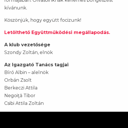
formájában. Olvasóinknak kellemes böngészést
kívánunk.
Köszönjük, hogy együtt focizunk!
Letölthető Együttműködési megállapodás.
A klub vezetősége
Szondy Zoltán, elnök
Az Igazgató Tanács tagjai
Bíró Albin – alelnök
Orbán Zsolt
Berkeczi Attila
Negoiţă Tibor
Csibi Attila Zoltán