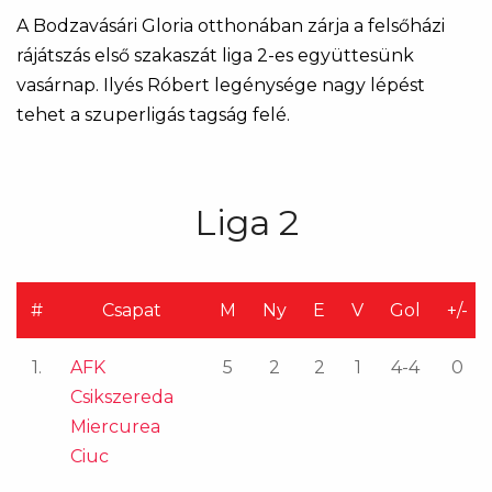
A Bodzavásári Gloria otthonában zárja a felsőházi
rájátszás első szakaszát liga 2-es együttesünk
vasárnap. Ilyés Róbert legénysége nagy lépést
tehet a szuperligás tagság felé.
Liga 2
#
Csapat
M
Ny
E
V
Gol
+/-
1.
AFK
5
2
2
1
4-4
0
Csikszereda
Miercurea
Ciuc