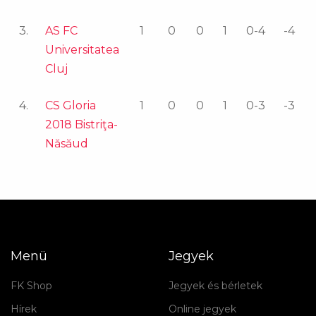
3.
AS FC
1
0
0
1
0-4
-4
Universitatea
Cluj
4.
CS Gloria
1
0
0
1
0-3
-3
2018 Bistriţa-
Năsăud
Menü
Jegyek
FK Shop
Jegyek és bérletek
Hírek
Online jegyek