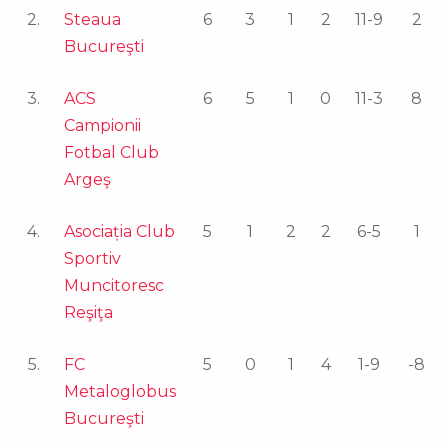
2.
Steaua
6
3
1
2
11-9
2
Bucureşti
3.
ACS
6
5
1
0
11-3
8
Campionii
Fotbal Club
Argeş
4.
Asociația Club
5
1
2
2
6-5
1
Sportiv
Muncitoresc
Reşiţa
5.
FC
5
0
1
4
1-9
-8
Metaloglobus
Bucureşti