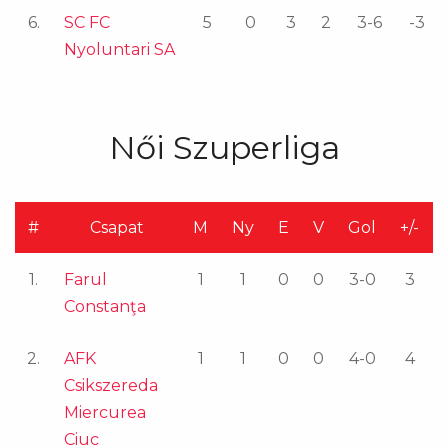
6.
SC FC
5
0
3
2
3-6
-3
Nyoluntari SA
Női Szuperliga
#
Csapat
M
Ny
E
V
Gol
+/-
1.
Farul
1
1
0
0
3-0
3
Constanţa
2.
AFK
1
1
0
0
4-0
4
Csikszereda
Miercurea
Ciuc