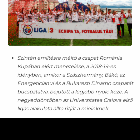
Szintén említésre méltó a csapat Románia
Kupában elért menetelése, a 2018-19-es
idényben, amikor a Szászhermány, Bákó, az
Energeticianul és a Bukaresti Dinamo csapatát
búcsúztatva, bejutott a legjobb nyolc közé. A
negyeddöntőben az Universitatea Craiova első
ligás alakulata állta útját a mieinknek.