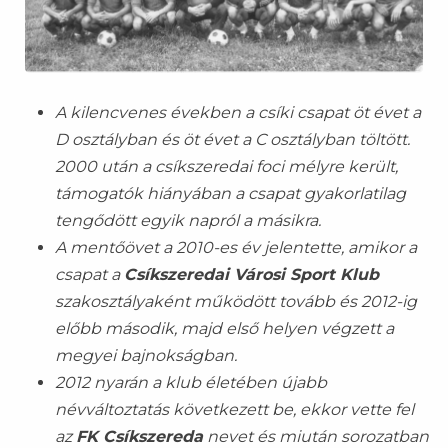
A kilencvenes években a csíki csapat öt évet a
D osztályban és öt évet a C osztályban töltött.
2000 után a csíkszeredai foci mélyre került,
támogatók hiányában a csapat gyakorlatilag
tengődött egyik napról a másikra.
A mentőövet a 2010-es év jelentette, amikor a
csapat a
Csíkszeredai Városi Sport Klub
szakosztályaként működött tovább és 2012-ig
előbb második, majd első helyen végzett a
megyei bajnokságban.
2012 nyarán a klub életében újabb
névváltoztatás következett be, ekkor vette fel
az
FK Csíkszereda
nevet és miután sorozatban