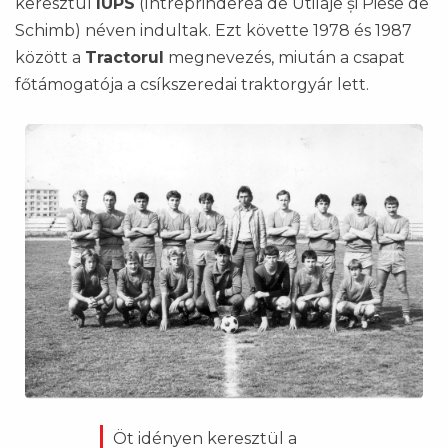
keresztül
IUPS
(Întreprinderea de Utilaje și Piese de
Schimb) néven indultak. Ezt követte 1978 és 1987
között a
Tractorul
megnevezés, miután a csapat
főtámogatója a csíkszeredai traktorgyár lett.
Öt idényen keresztül a