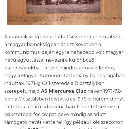
A második világháború óta Csíkszereda nem játszott
a magyar bajnokságban és ezt követően a
kommunizmus idején egyre nehezebb volt magyar
nevű együttessel nevezni a különböző
bajnokságokba. Történt mindez annak ellenére,
hogy a Magyar Autonóm Tartomány bajnokságában
indultak. 1971-ig Csíkszereda a D osztályban
szerepelt, majd
AS Miercurea Ciuc
néven 1971-72-
ben a C osztályban folytatta és 1976-ig három idényt
töltöttek a harmadik vonalban. Innentől kezdve a
csíkszeredai focicsapat neve mindig az adott
támogató nevét vette fel, így például két szezonon