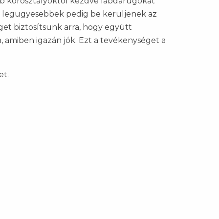
ebb korosztályoktól kezdve labdarúgókat
 a legügyesebbek pedig be kerüljenek az
t biztosítsunk arra, hogy együtt
, amiben igazán jók. Ezt a tevékenységet a
et.