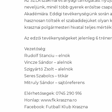
Az SZLA szakmai és anyagi támogatást nyújt
neveljünk, minél több gyerek erősítse csa
Akadémiára. Eddigi tevékenységünk során a
hasznosan töltsék el szabadidejüket olyan 
krasznai polgármesteri hivatal teljes mérté
Az edzői tevékenységeket jelenleg 6 tréner
Vezetőség:
Rudolf Stanciu – elnök
Vincze Sándor – alelnök
Szigyártó Zsolt – alelnök
Seres Szabolcs – titkár
Mitruly Sándor – sajtóreferens
Elérhetősegek: 0745 290 916
Honlap: www.fk.kraszna.ro
Facebook: Futball Klub Kraszna