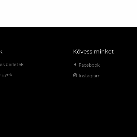
k
Kövess minket
és bérletek
Facebook
jegyek
Instagram