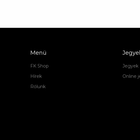
Menü
Jegye
FK Shop
Jegyek 
Hírek
Online 
Rólunk