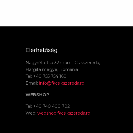
Elérhetőség
Nagyrét utca 32 szám., Csíkszereda,
Hargita megye, Romania
Tel: +40 755 754 160
Email:
info@fkcsikszereda.ro
WEBSHOP
Tel: +40 740 400 702
Web:
webshop.fkcsikszereda.ro