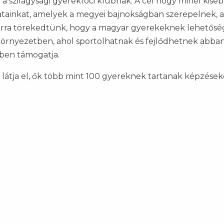
 a szilágysági gyerekfoci klubnak. A cél hogy minél kis
patainkat, amelyek a megyei bajnokságban szerepelnek,
rra törekedtünk, hogy a magyar gyerekeknek lehetősége
környezetben, ahol sportolhatnak és fejlődhetnek abban
kben támogatja.
 látja el, ők több mint 100 gyereknek tartanak képzések