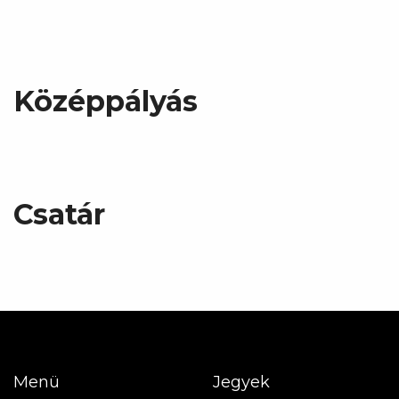
Középpályás
Csatár
Menü
Jegyek