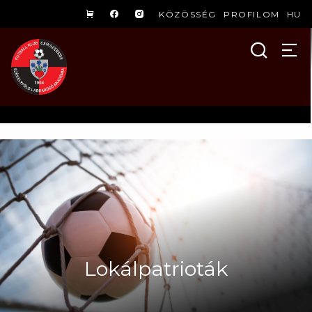
KÖZÖSSÉG
PROFILOM
HU
Lokálpatrioták