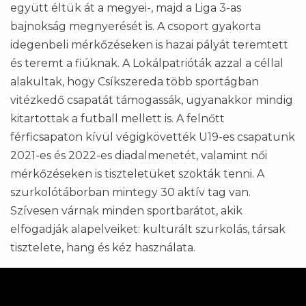
együtt éltük át a megyei-, majd a Liga 3-as
bajnokság megnyerését is. A csoport gyakorta
idegenbeli mérkőzéseken is hazai pályát teremtett
és teremt a fiúknak. A Lokálpatrióták azzal a céllal
alakultak, hogy Csíkszereda több sportágban
vitézkedő csapatát támogassák, ugyanakkor mindig
kitartottak a futball mellett is. A felnőtt
férficsapaton kívül végigkövették U19-es csapatunk
2021-es és 2022-es diadalmenetét, valamint női
mérkőzéseken is tiszteletüket szokták tenni. A
szurkolótáborban mintegy 30 aktív tag van.
Szívesen várnak minden sportbarátot, akik
elfogadják alapelveiket: kulturált szurkolás, társak
tisztelete, hang és kéz használata.