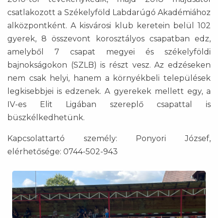
csatlakozott a Székelyföld Labdarúgó Akadémiához
alközpontként. A kisvárosi klub keretein belül 102
gyerek, 8 összevont korosztályos csapatban edz,
amelyből 7 csapat megyei és székelyföldi
bajnokságokon (SZLB) is részt vesz. Az edzéseken
nem csak helyi, hanem a környékbeli települések
legkisebbjei is edzenek. A gyerekek mellett egy, a
IV-es Elit Ligában szereplő csapattal is
büszkélkedhetünk.
Kapcsolattartó személy: Ponyori József,
elérhetősége: 0744-502-943