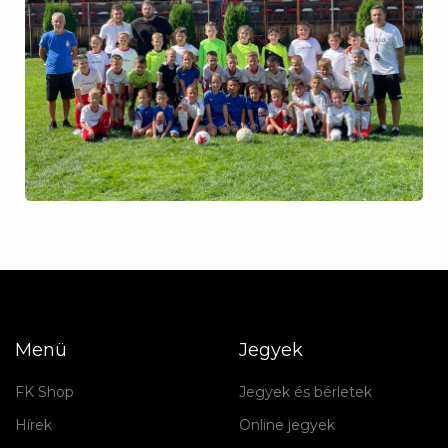
Menü
Jegyek
FK Shop
Jegyek és bérletek
Hírek
Online jegyek