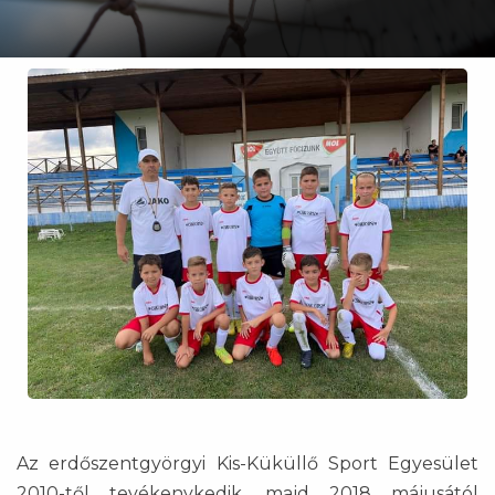
Az erdőszentgyörgyi Kis-Küküllő Sport Egyesület
2010-től tevékenykedik, majd 2018 májusától