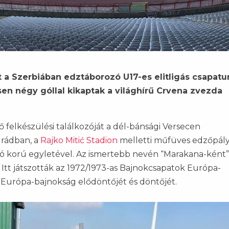
t a Szerbiában edztáborozó U17-es elitligás csapatu
en négy góllal kikaptak a világhírű Crvena zvezda
 felkészülési találkozóját a dél-bánsági Versecen
grádban, a
Rajko Mitić Stadion
melletti műfüves edzőpál
ló korú egyletével. Az ismertebb nevén “Marakana-ként”
Itt játszották az 1972/1973-as Bajnokcsapatok Európa-
ó Európa-bajnokság elődöntőjét és döntőjét.