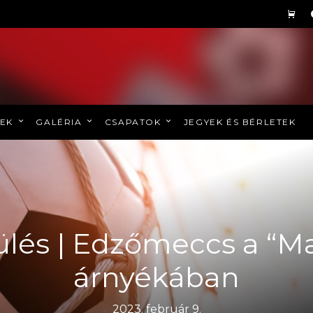
REK
GALÉRIA
CSAPATOK
JEGYEK ÉS BÉRLETEK
ülés | Edzőmeccs a “M
árnyékában
2023. február 9.