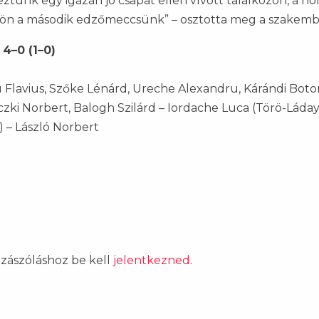
ztünk egy igazán jó csapat ellen vívott találkozón, a ho
jön a második edzőmeccsünk” – osztotta meg a szakemb
4–0 (1–0)
 Flavius, Szőke Lénárd, Ureche Alexandru, Kárándi Bot
Leczki Norbert, Balogh Szilárd – Iordache Luca (Törö-Láda
.) – László Norbert
ozzászóláshoz be kell
jelentkezned
.