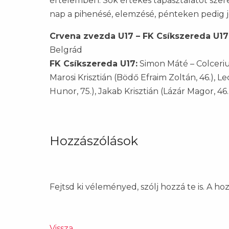
értelemben. Sok értékes tapasztalatot szere
nap a pihenésé, elemzésé, pénteken pedig 
Crvena zvezda U17 – FK Csíkszereda U17 
Belgrád
FK Csíkszereda U17:
Simon Máté – Colceriu
Marosi Krisztián (Bödő Efraim Zoltán, 46.), 
Hunor, 75.), Jakab Krisztián (Lázár Magor, 46
Hozzászólások
Fejtsd ki véleményed, szólj hozzá te is. A h
Vissza