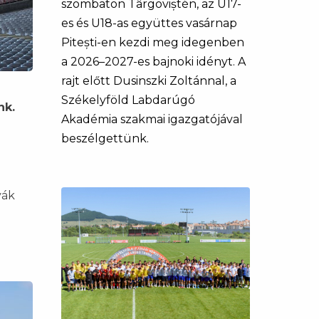
szombaton Târgoviștén, az U17-
es és U18-as együttes vasárnap
Pitești-en kezdi meg idegenben
a 2026–2027-es bajnoki idényt. A
rajt előtt Dusinszki Zoltánnal, a
Székelyföld Labdarúgó
nk.
Akadémia szakmai igazgatójával
beszélgettünk.
yák