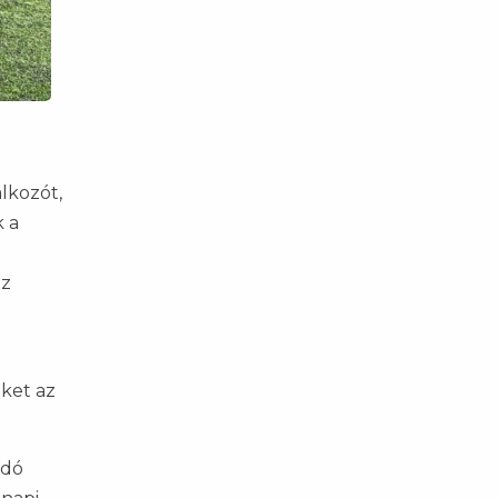
lkozót,
k a
az
iket az
adó