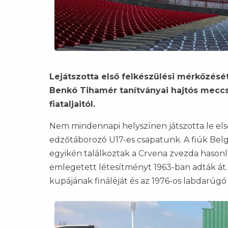
Lejátszotta első felkészülési mérkőzésé
Benkó Tihamér tanítványai hajtós meccs
fiataljaitól.
Nem mindennapi helyszínen játszotta le első
edzőtáborozó U17-es csapatunk. A fiúk Bel
egyikén találkoztak a Crvena zvezda hason
emlegetett létesítményt 1963-ban adták át. 
kupájának fináléját és az 1976-os labdarúg