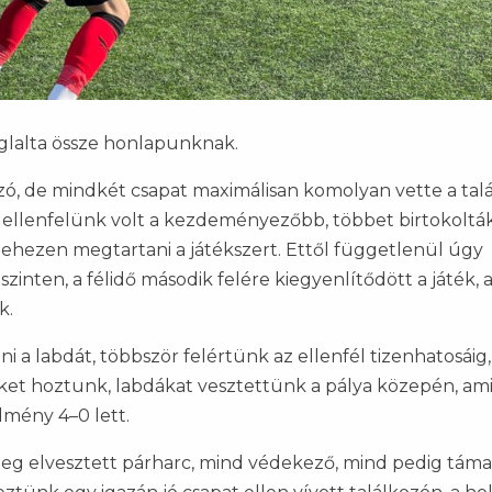
lalta össze honlapunknak.
zó, de mindkét csapat maximálisan komolyan vette a talá
 ellenfelünk volt a kezdeményezőbb, többet birtokoltá
nehezen megtartani a játékszert. Ettől függetlenül úgy
inten, a félidő második felére kiegyenlítődött a játék, 
k.
i a labdát, többször felértünk az ellenfél tizenhatosáig,
ket hoztunk, labdákat vesztettünk a pálya közepén, am
dmény 4–0 lett.
teg elvesztett párharc, mind védekező, mind pedig tám