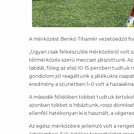
A mérkőzést Benkó Tihamér vezetőedző fog
„Ugyan csak felkészülési mérkőzésről volt s
tétmérkőzés-szerű meccset játszottunk. Az
labdát, főleg az első 10-15 percben tudtuk 
gondolom jól reagáltunk a játékukra csapatsz
eredmény a szünetben 1–0 volt a hazaiakna
A második félidőben többet tudtuk birtokoln
azonban többet is hibáztunk, rossz döntése
ellenfél hatékonyan ki is használt, a végere
Az egész mérkőzésre jellemző volt a renge