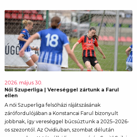
2026. május 30.
Női Szuperliga | Vereséggel zártunk a Farul
ellen
A női Szuperliga felsőházi rájátszásának
zárófordulójában a Konstancai Farul bizonyult
jobbnak, így vereséggel búcsúztunk a 2025–2026-
os szezontól. Az Ovidiuban, szombat délután