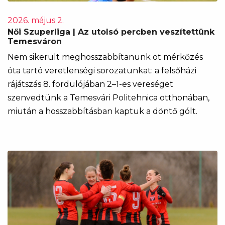
2026. május 2.
Női Szuperliga | Az utolsó percben veszítettünk
Temesváron
Nem sikerült meghosszabbítanunk öt mérkőzés
óta tartó veretlenségi sorozatunkat: a felsőházi
rájátszás 8. fordulójában 2–1-es vereséget
szenvedtünk a Temesvári Politehnica otthonában,
miután a hosszabbításban kaptuk a döntő gólt.