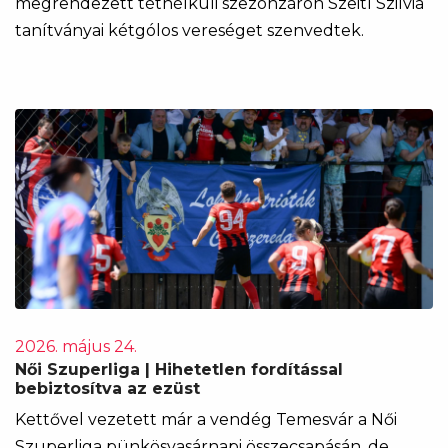
megrendezett tétnélküli szezonzárón Szeitl Szilvia
tanítványai kétgólos vereséget szenvedtek.
2026. május 24.
Női Szuperliga | Hihetetlen fordítással
bebiztosítva az ezüst
Kettővel vezetett már a vendég Temesvár a Női
Szuperliga pünkösvasárnapi összecsapásán, de