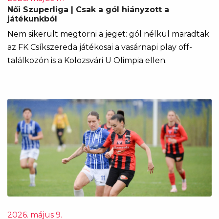
Női Szuperliga | Csak a gól hiányzott a
játékunkból
Nem sikerült megtörni a jeget: gól nélkül maradtak
az FK Csíkszereda játékosai a vasárnapi play off-
találkozón is a Kolozsvári U Olimpia ellen.
2026. május 9.