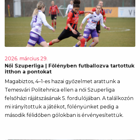
2026. március 29.
Női Szuperliga | Fölényben futballozva tartottuk
itthon a pontokat
Magabiztos, 4–1-es hazai győzelmet arattunk a
Temesvári Politehnica ellen a női Szuperliga
felsőházi rájátszásának 5. fordulójában. A találkozón
mi irányítottuk a játékot, fölényünket pedig a
második félidőben gólokban is érvényesítettük.