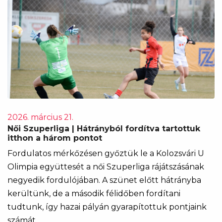
2026. március 21.
Női Szuperliga | Hátrányból fordítva tartottuk
itthon a három pontot
Fordulatos mérkőzésen győztük le a Kolozsvári U
Olimpia együttesét a női Szuperliga rájátszásának
negyedik fordulójában. A szünet előtt hátrányba
kerültünk, de a második félidőben fordítani
tudtunk, így hazai pályán gyarapítottuk pontjaink
számát.