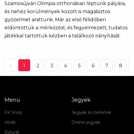
Szamosújvári Olimpia otthonában léptünk pályára,
és nehéz körülmények között is magabiztos
győzelmet arattunk. Már az első félidőben
eldöntöttük a mérkőzést, és fegyelmezett, tudatos
játékkal tartottuk kézben a találkozó irányítását.
‹
1
2
3
4
5
6
7
8
.
Menü
Jegyek
FK Shop
Jegyek és bérletek
Hírek
Online jegyek
Rólunk