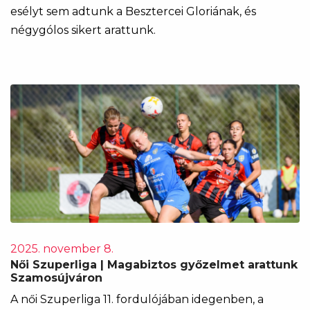
esélyt sem adtunk a Besztercei Gloriának, és
négygólos sikert arattunk.
2025. november 8.
Női Szuperliga | Magabiztos győzelmet arattunk
Szamosújváron
A női Szuperliga 11. fordulójában idegenben, a