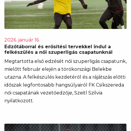
2026. január 16.
Edzőtáborral és erősítési tervekkel indul a
felkészülés a női szuperligás csapatunknál
Megtartotta első edzését női szuperligás csapatunk,
mielőtt február elején a törökországi Belekbe
utazna. A felkészülés kezdetéről és a rájátszás előtti
időszak legfontosabb hangsúlyairól FK Csíkszereda
női csapatának vezetőedzője, Szeitl Szilvia
nyilatkozott.