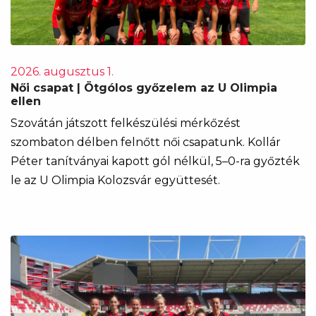
2026. augusztus 1.
Női csapat | Ötgólos győzelem az U Olimpia
ellen
Szovátán játszott felkészülési mérkőzést
szombaton délben felnőtt női csapatunk. Kollár
Péter tanítványai kapott gól nélkül, 5–0-ra győzték
le az U Olimpia Kolozsvár együttesét.