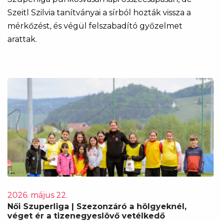
Szeitl Szilvia tanítványai a sírból hozták vissza a
mérkőzést, és végül felszabadító győzelmet
arattak.
2026. május 22.
Női Szuperliga | Szezonzáró a hölgyeknél,
véget ér a tizenegyeslövő vetélkedő