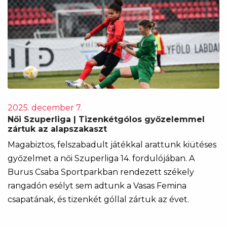
2025. december 7.
Női Szuperliga | Tizenkétgólos győzelemmel
zártuk az alapszakaszt
Magabiztos, felszabadult játékkal arattunk kiütéses
győzelmet a női Szuperliga 14. fordulójában. A
Burus Csaba Sportparkban rendezett székely
rangadón esélyt sem adtunk a Vasas Femina
csapatának, és tizenkét góllal zártuk az évet.