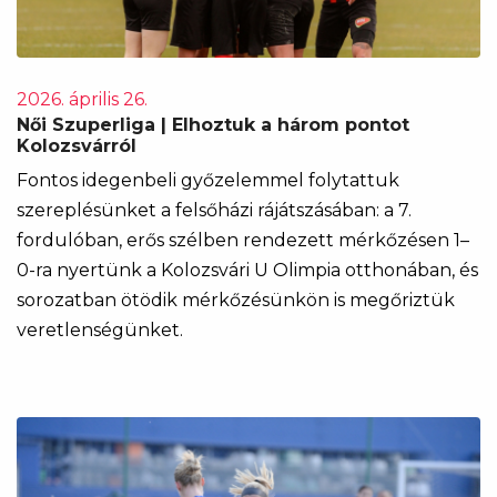
2026. április 26.
Női Szuperliga | Elhoztuk a három pontot
Kolozsvárról
Fontos idegenbeli győzelemmel folytattuk
szereplésünket a felsőházi rájátszásában: a 7.
fordulóban, erős szélben rendezett mérkőzésen 1–
0-ra nyertünk a Kolozsvári U Olimpia otthonában, és
sorozatban ötödik mérkőzésünkön is megőriztük
veretlenségünket.