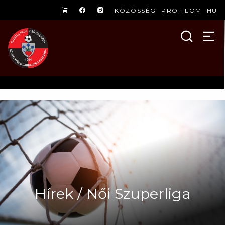
KÖZÖSSÉG
PROFILOM
HU
Hírek / Női Szuperliga