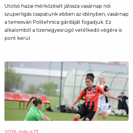
Utolsó hazai mérkőzését játssza vasárnap női
szuperligás csapatunk ebben az idényben, vasárnap
a temesvári Politehnica gárdáját fogadjuk. Ez
alkalomból a tizenegyesrúgó vetélkedő végére is
pont kerül.
2026. május 17.