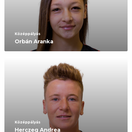
Középpályás
Orbán Aranka
Középpályás
Herczeg Andrea