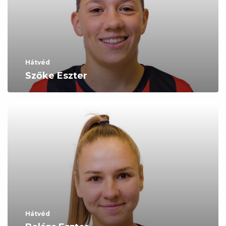
Hátvéd
Szőke Eszter
Hátvéd