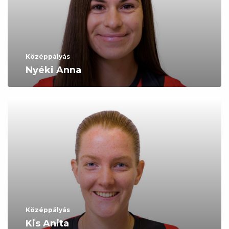
Középpályás
Nyéki Anna
Középpályás
Kis Anita