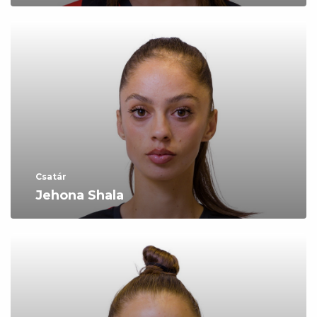
Csatár
Jehona Shala