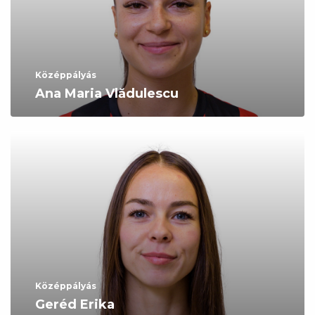
Középpályás
Ana Maria Vlădulescu
Középpályás
Geréd Erika