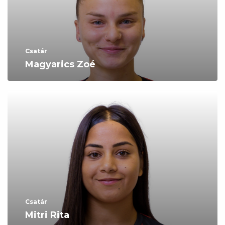
Csatár
Magyarics Zoé
Csatár
Mitri Rita