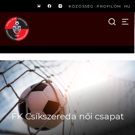
KÖZÖSSÉG
PROFILOM
HU
FK Csíkszereda női csapat