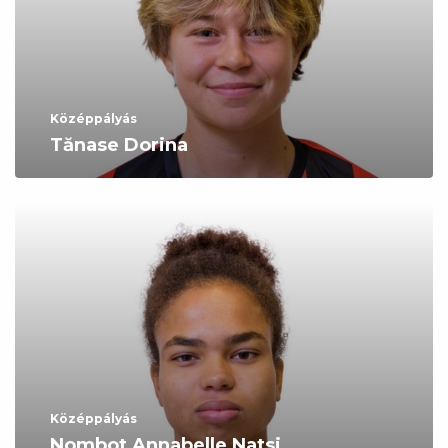
Középpályás
Tănase Dorina
Középpályás
Nombot Annabelle Natsi