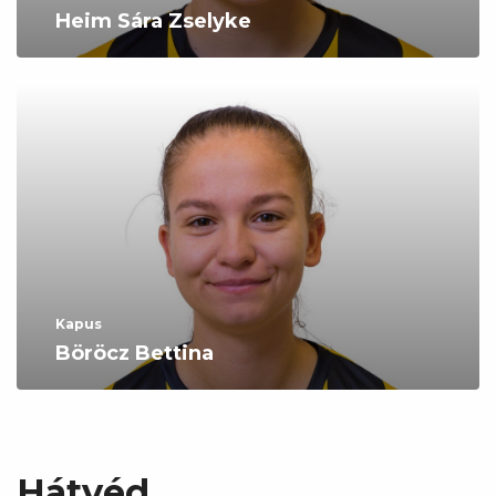
Heim Sára Zselyke
Kapus
Böröcz Bettina
Hátvéd