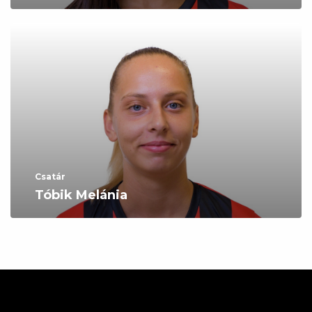
Csatár
Tóbik Melánia