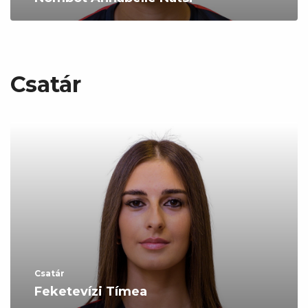
Csatár
Csatár
Feketevízi Tímea