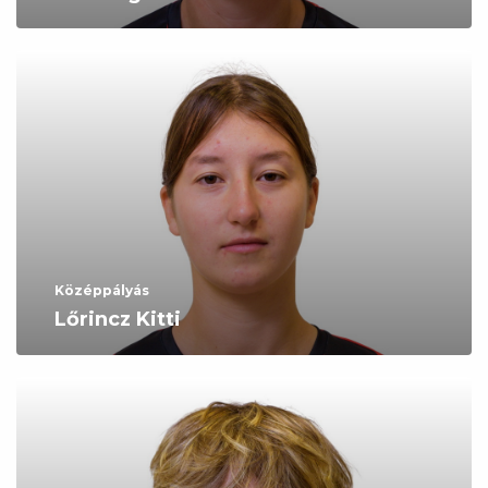
Középpályás
Lőrincz Kitti