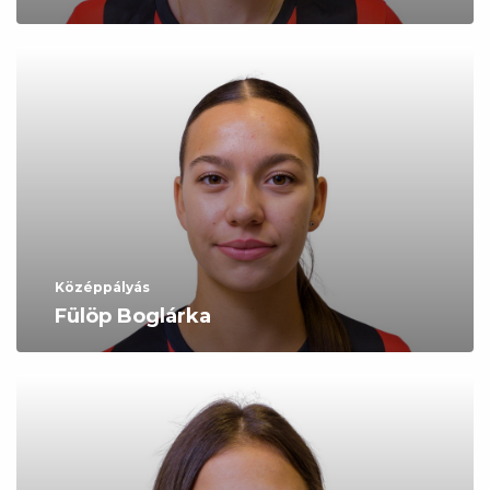
Középpályás
Fülöp Boglárka