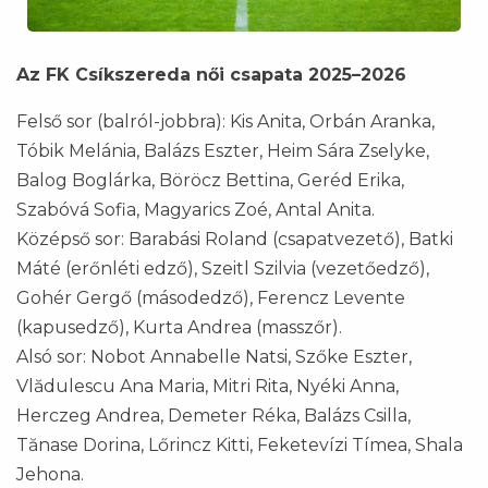
Az FK Csíkszereda női csapata 2025–2026
Felső sor (balról-jobbra): Kis Anita, Orbán Aranka,
Tóbik Melánia, Balázs Eszter, Heim Sára Zselyke,
Balog Boglárka, Böröcz Bettina, Geréd Erika,
Szabóvá Sofia, Magyarics Zoé, Antal Anita.
Középső sor: Barabási Roland (csapatvezető), Batki
Máté (erőnléti edző), Szeitl Szilvia (vezetőedző),
Gohér Gergő (másodedző), Ferencz Levente
(kapusedző), Kurta Andrea (masszőr).
Alsó sor: Nobot Annabelle Natsi, Szőke Eszter,
Vlădulescu Ana Maria, Mitri Rita, Nyéki Anna,
Herczeg Andrea, Demeter Réka, Balázs Csilla,
Tănase Dorina, Lőrincz Kitti, Feketevízi Tímea, Shala
Jehona.