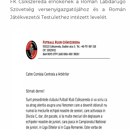
FK Csíkszereda elnökének a Román Labdarúgó
Szövetség versenyigazgatójához és a Román
Játékvezetői Testülethez intézett levelét.