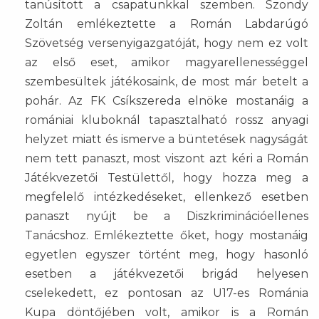
tanúsított a csapatunkkal szemben. Szondy
Zoltán emlékeztette a Román Labdarúgó
Szövetség versenyigazgatóját, hogy nem ez volt
az első eset, amikor magyarellenességgel
szembesültek játékosaink, de most már betelt a
pohár. Az FK Csíkszereda elnöke mostanáig a
romániai kluboknál tapasztalható rossz anyagi
helyzet miatt és ismerve a büntetések nagyságát
nem tett panaszt, most viszont azt kéri a Román
Játékvezetői Testülettől, hogy hozza meg a
megfelelő intézkedéseket, ellenkező esetben
panaszt nyújt be a Diszkriminációellenes
Tanácshoz. Emlékeztette őket, hogy mostanáig
egyetlen egyszer történt meg, hogy hasonló
esetben a játékvezetői brigád helyesen
cselekedett, ez pontosan az U17-es Románia
Kupa döntőjében volt, amikor is a Román