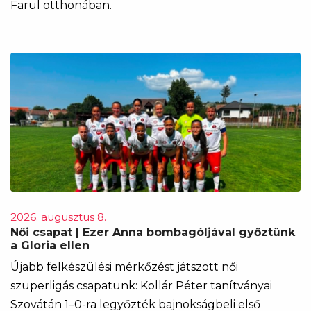
Farul otthonában.
2026. augusztus 8.
Női csapat | Ezer Anna bombagóljával győztünk
a Gloria ellen
Újabb felkészülési mérkőzést játszott női
szuperligás csapatunk: Kollár Péter tanítványai
Szovátán 1–0-ra legyőzték bajnokságbeli első