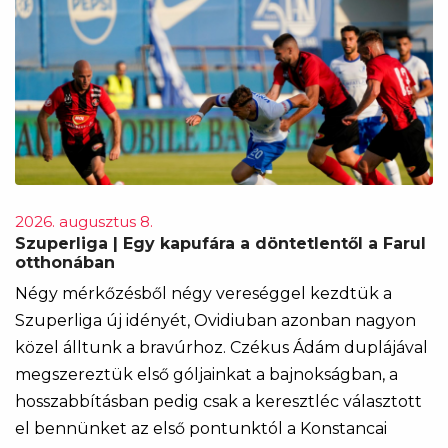
2026. augusztus 8.
Szuperliga | Egy kapufára a döntetlentől a Farul
otthonában
Négy mérkőzésből négy vereséggel kezdtük a
Szuperliga új idényét, Ovidiuban azonban nagyon
közel álltunk a bravúrhoz. Czékus Ádám duplájával
megszereztük első góljainkat a bajnokságban, a
hosszabbításban pedig csak a keresztléc választott
el bennünket az első pontunktól a Konstancai