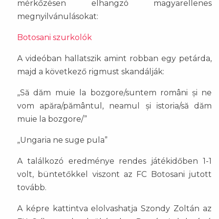
mérkőzésen elhangzó magyarellenes
megnyilvánulásokat:
Botosani szurkolók
A videóban hallatszik amint robban egy petárda,
majd a következő rigmust skandálják:
„Să dăm muie la bozgore/suntem români și ne
vom apăra/pământul, neamul și istoria/să dăm
muie la bozgore/”
„Ungaria ne suge pula”
A találkozó eredménye rendes játékidőben 1-1
volt, büntetőkkel viszont az FC Botosani jutott
tovább.
A képre kattintva elolvashatja Szondy Zoltán az