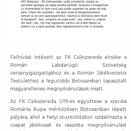
Felhívást intézett az FK Csíkszereda elnöke a
Román Labdarúgó Szövetség
versenyigazgatójához és a Román Játékvezetői
Testülethez a legutóbbi Botosaniban tapasztalt
magyarellenes megnyilvánulások miatt.
Az FK Csíkszereda U19-es együttese a szerdai
Románia Kupa mérkőzésen Botosaniban lépett
pályára, ahol a helyi szurkolótábor szidalmazta a
csapat játékosait és rasszista megnyilvánulást