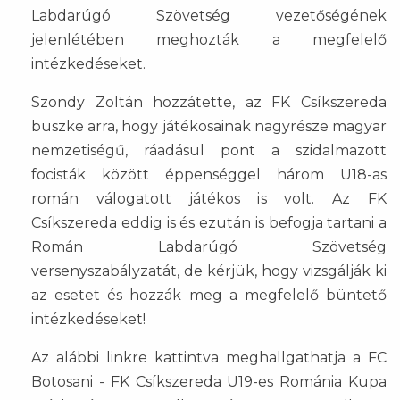
Labdarúgó Szövetség vezetőségének
jelenlétében meghozták a megfelelő
intézkedéseket.
Szondy Zoltán hozzátette, az FK Csíkszereda
büszke arra, hogy játékosainak nagyrésze magyar
nemzetiségű, ráadásul pont a szidalmazott
focisták között éppenséggel három U18-as
román válogatott játékos is volt. Az FK
Csíkszereda eddig is és ezután is befogja tartani a
Román Labdarúgó Szövetség
versenyszabályzatát, de kérjük, hogy vizsgálják ki
az esetet és hozzák meg a megfelelő büntető
intézkedéseket!
Az alábbi linkre kattintva meghallgathatja a FC
Botosani - FK Csíkszereda U19-es Románia Kupa