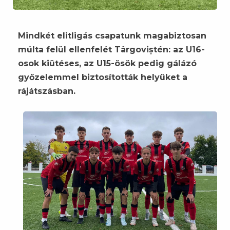
Mindkét elitligás csapatunk magabiztosan
múlta felül ellenfelét Târgoviștén: az U16-
osok kiütéses, az U15-ösök pedig gálázó
győzelemmel biztosították helyüket a
rájátszásban.