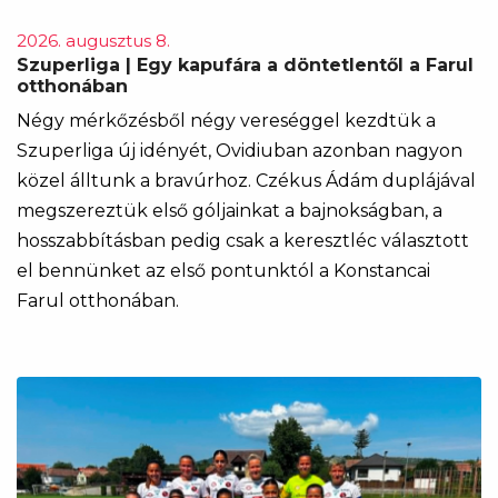
2026. augusztus 8.
Szuperliga | Egy kapufára a döntetlentől a Farul
otthonában
Négy mérkőzésből négy vereséggel kezdtük a
Szuperliga új idényét, Ovidiuban azonban nagyon
közel álltunk a bravúrhoz. Czékus Ádám duplájával
megszereztük első góljainkat a bajnokságban, a
hosszabbításban pedig csak a keresztléc választott
el bennünket az első pontunktól a Konstancai
Farul otthonában.