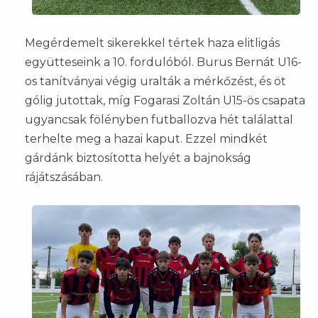
Megérdemelt sikerekkel tértek haza elitligás
együtteseink a 10. fordulóból. Burus Bernát U16-
os tanítványai végig uralták a mérkőzést, és öt
gólig jutottak, míg Fogarasi Zoltán U15-ös csapata
ugyancsak fölényben futballozva hét találattal
terhelte meg a hazai kaput. Ezzel mindkét
gárdánk biztosította helyét a bajnokság
rájátszásában.