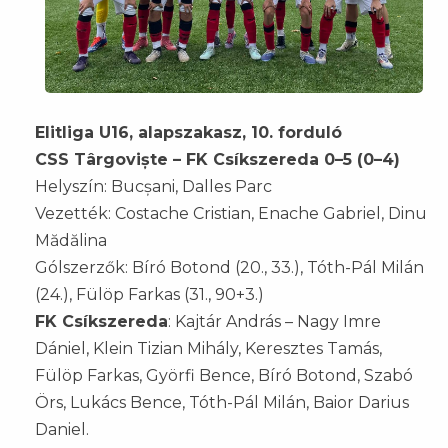
Elitliga U16, alapszakasz, 10. forduló
CSS Târgoviște – FK Csíkszereda 0–5 (0–4)
Helyszín: Bucșani, Dalles Parc
Vezették: Costache Cristian, Enache Gabriel, Dinu
Mădălina
Gólszerzők: Bíró Botond (20., 33.), Tóth-Pál Milán
(24.), Fülöp Farkas (31., 90+3.)
FK Csíkszereda
: Kajtár András – Nagy Imre
Dániel, Klein Tizian Mihály, Keresztes Tamás,
Fülöp Farkas, Györfi Bence, Bíró Botond, Szabó
Örs, Lukács Bence, Tóth-Pál Milán, Baior Darius
Daniel.