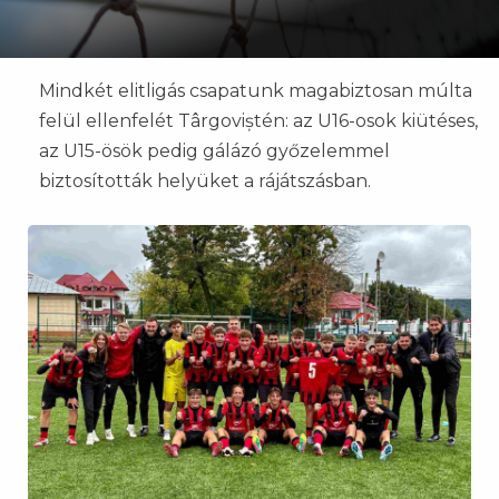
Mindkét elitligás csapatunk magabiztosan múlta
felül ellenfelét Târgoviștén: az U16-osok kiütéses,
az U15-ösök pedig gálázó győzelemmel
biztosították helyüket a rájátszásban.