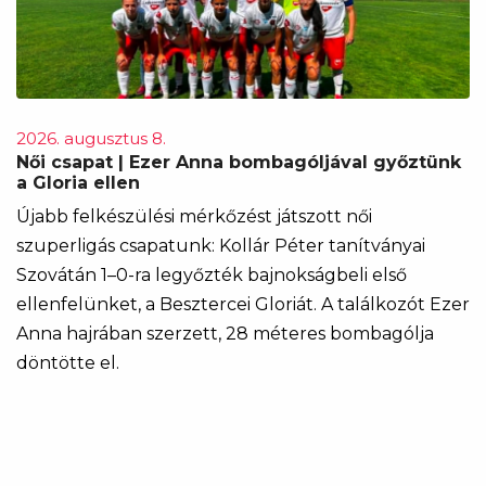
2026. augusztus 8.
Női csapat | Ezer Anna bombagóljával győztünk
a Gloria ellen
Újabb felkészülési mérkőzést játszott női
szuperligás csapatunk: Kollár Péter tanítványai
Szovátán 1–0-ra legyőzték bajnokságbeli első
ellenfelünket, a Besztercei Gloriát. A találkozót Ezer
Anna hajrában szerzett, 28 méteres bombagólja
döntötte el.