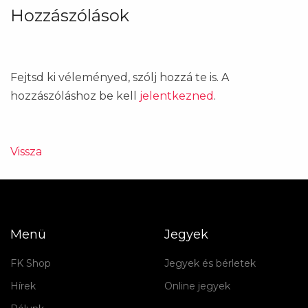
Hozzászólások
Fejtsd ki véleményed, szólj hozzá te is. A
hozzászóláshoz be kell
jelentkezned
.
Vissza
Menü
Jegyek
FK Shop
Jegyek és bérletek
Hírek
Online jegyek