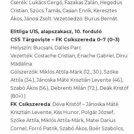
Cserék: Lukács Gergő, Fazakas Zalán, Hegedüs
Cristian, Szűcs Tamás, Casian Enrik, Keresztes
Ákos, Jánosi Zsolt. Vezetőedző: Burus Bernát.
Elitliga U15, alapszakasz, 10. forduló
CSS Târgoviște – FK Csíkszereda 0–7 (0–3)
Helyszín: Bucșani, Dalles Parc
Vezették: Costache Cristian, Enache Gabriel, Dinu
Mădălina
Gólszerzők: Miklós Attila-Márk (12., 30.), Szőke
Attila (34.), Jánoska Máté Krisztián Levente (46.),
Szabó Ákos (56.), Debrenti Milán (72.), Deák Kristóf
(80+1.)
FK Csíkszereda
: Déva Kristóf – Jánoska Máté
Krisztián Levente, Kiss Hunor, Polgár József,
Szőke Attila, Miklós Attila-Márk, Matei Darius
Cornel, Forró Patrik, Szabó Ákos, Boér Szabolcs,