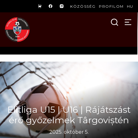
KÖZÖSSÉG
PROFILOM
HU
Elitliga U15 | U16 | Rájátszást
érő győzelmek Târgoviștén
2025. október 5.