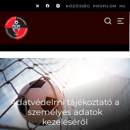
KÖZÖSSÉG
PROFILOM
HU
Adatvédelmi tájékoztató a
személyes adatok
kezeléséről