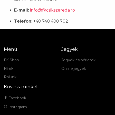
E-mail:
info@fkcsikszereda.ro
Telefon:
+40 740 400 702
Menü
Jegyek
FK Shop
Jegyek és bérletek
Hírek
Online jegyek
Rólunk
Kövess minket
Facebook
Instagram