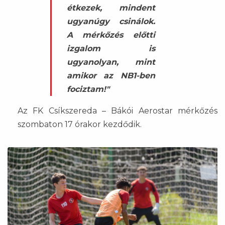
étkezek, mindent
ugyanúgy csinálok.
A mérkőzés előtti
izgalom is
ugyanolyan, mint
amikor az NB1-ben
fociztam!"
Az FK Csíkszereda – Bákói Aerostar mérkőzés
szombaton 17 órakor kezdődik.