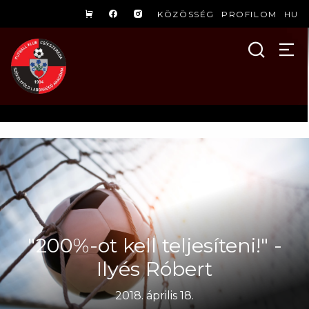
KÖZÖSSÉG
PROFILOM
HU
"200%-ot kell teljesíteni!" -
Ilyés Róbert
2018. április 18.