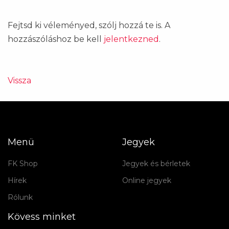
Fejtsd ki véleményed, szólj hozzá te is. A
hozzászóláshoz be kell
jelentkezned
.
Vissza
Menü
Jegyek
FK Shop
Jegyek és bérletek
Hírek
Online jegyek
Rólunk
Kövess minket