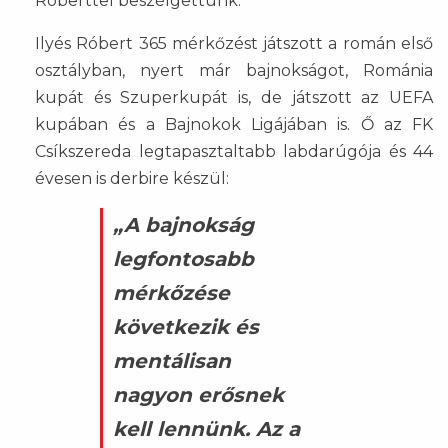
Róberttel beszélgettünk.
Ilyés Róbert 365 mérkőzést játszott a román első
osztályban, nyert már bajnokságot, Románia
kupát és Szuperkupát is, de játszott az UEFA
kupában és a Bajnokok Ligájában is. Ő az FK
Csíkszereda legtapasztaltabb labdarúgója és 44
évesen is derbire készül:
„A bajnokság
legfontosabb
mérkőzése
következik és
mentálisan
nagyon erősnek
kell lennünk. Az a