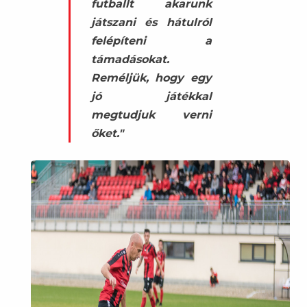
futballt akarunk
játszani és hátulról
felépíteni a
támadásokat.
Reméljük, hogy egy
jó játékkal
megtudjuk verni
őket."