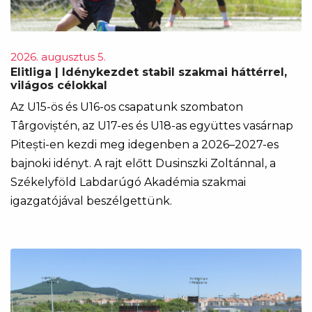
2026. augusztus 5.
Elitliga | Idénykezdet stabil szakmai háttérrel,
világos célokkal
Az U15-ös és U16-os csapatunk szombaton
Târgoviștén, az U17-es és U18-as együttes vasárnap
Pitești-en kezdi meg idegenben a 2026–2027-es
bajnoki idényt. A rajt előtt Dusinszki Zoltánnal, a
Székelyföld Labdarúgó Akadémia szakmai
igazgatójával beszélgettünk.