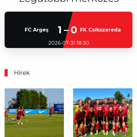
1–0
FC Argeș
FK Csíkszereda
2026-07-31 18:30
Hírek