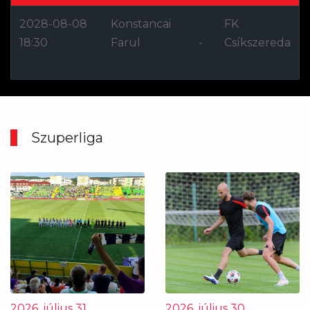
2028-08-08
Konstancai
FK
18:30
Farul
-
Csíkszereda
Szuperliga
2026. július 31.
2026. július 30.