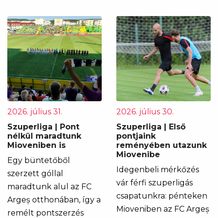
2026. július 31.
2026. július 30.
Szuperliga | Pont
Szuperliga | Első
nélkül maradtunk
pontjaink
Mioveniben is
reményében utazunk
Miovenibe
Egy büntetőből
Idegenbeli mérkőzés
szerzett góllal
vár férfi szuperligás
maradtunk alul az FC
csapatunkra: pénteken
Argeș otthonában, így a
Mioveniben az FC Argeș
remélt pontszerzés