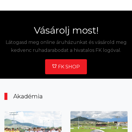
Vásárolj most!
Látogasd meg online áruházunkat és vásárold meg
kedvenc ruhadarabodat a hivatalos FK logóval.
FK SHOP
Akadémia