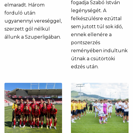
fogadja Szabó István
elmaradt. Három
legénységét. A
forduló után
felkészülésre ezúttal
ugyanennyi vereséggel,
sem jutott túl sok idő,
szerzett gól nélkül
ennek ellenére a
állunk a Szuperligában.
pontszerzés
reményében indultunk
útnak a csütörtöki
edzés után.