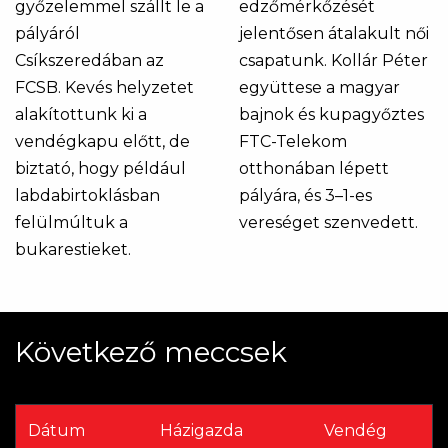
győzelemmel szállt le a
edzőmérkőzését
pályáról
jelentősen átalakult női
Csíkszeredában az
csapatunk. Kollár Péter
FCSB. Kevés helyzetet
együttese a magyar
alakítottunk ki a
bajnok és kupagyőztes
vendégkapu előtt, de
FTC-Telekom
biztató, hogy például
otthonában lépett
labdabirtoklásban
pályára, és 3–1-es
felülmúltuk a
vereséget szenvedett.
bukarestieket.
Következő meccsek
Dátum
Házigazda
Vendég