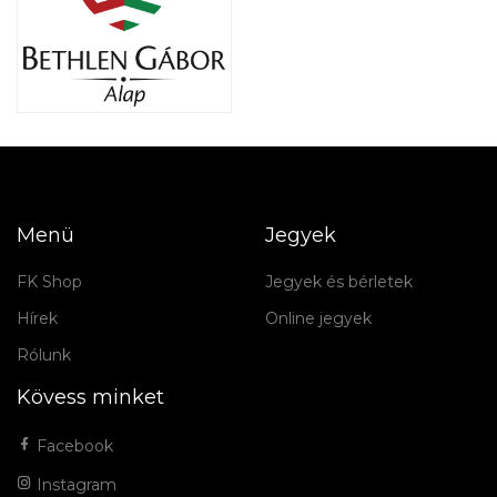
Menü
Jegyek
FK Shop
Jegyek és bérletek
Hírek
Online jegyek
Rólunk
Kövess minket
Facebook
Instagram