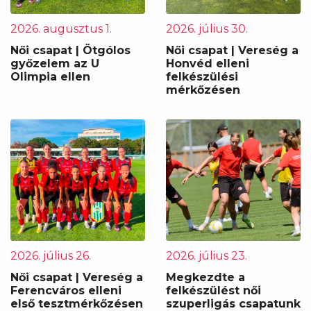
2026. augusztus 1.
2026. július 30.
Női csapat | Ötgólos
Női csapat | Vereség a
győzelem az U
Honvéd elleni
Olimpia ellen
felkészülési
mérkőzésen
2026. július 26.
2026. július 23.
Női csapat | Vereség a
Megkezdte a
Ferencváros elleni
felkészülést női
első tesztmérkőzésen
szuperligás csapatunk