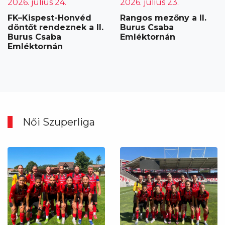
2026. július 24.
2026. július 23.
FK–Kispest-Honvéd
Rangos mezőny a II.
döntőt rendeznek a II.
Burus Csaba
Burus Csaba
Emléktornán
Emléktornán
Női Szuperliga