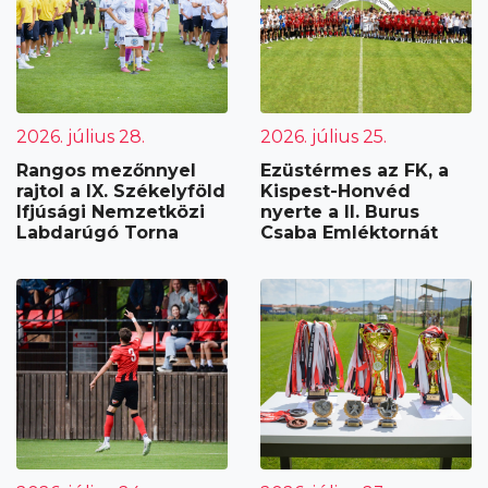
2026. július 28.
2026. július 25.
Rangos mezőnnyel
Ezüstérmes az FK, a
rajtol a IX. Székelyföld
Kispest-Honvéd
Ifjúsági Nemzetközi
nyerte a II. Burus
Labdarúgó Torna
Csaba Emléktornát