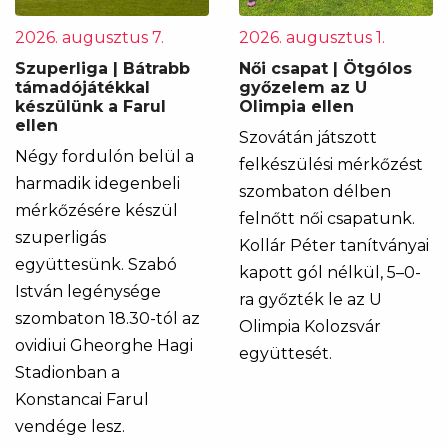
2026. augusztus 7.
2026. augusztus 1.
Szuperliga | Bátrabb
Női csapat | Ötgólos
támadójátékkal
győzelem az U
készülünk a Farul
Olimpia ellen
ellen
Szovátán játszott
Négy fordulón belül a
felkészülési mérkőzést
harmadik idegenbeli
szombaton délben
mérkőzésére készül
felnőtt női csapatunk.
szuperligás
Kollár Péter tanítványai
együttesünk. Szabó
kapott gól nélkül, 5–0-
István legénysége
ra győzték le az U
szombaton 18.30-tól az
Olimpia Kolozsvár
ovidiui Gheorghe Hagi
együttesét.
Stadionban a
Konstancai Farul
vendége lesz.