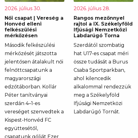
2026. július 30.
2026. július 28.
Női csapat | Vereség a
Rangos mezőnnyel
Honvéd elleni
rajtol a IX. Székelyföld
felkészülési
Ifjúsági Nemzetközi
mérkőzésen
Labdarúgó Torna
Második felkészülési
Szerdától szombatig
mérkőzését játszotta
hat U17-es csapat méri
jelentősen átalakult női
össze tudását a Burus
felnőttcsapatunk a
Csaba Sportparkban,
magyarországi
ahol kilencedik
edzőtáborban. Kollár
alkalommal rendezzük
Péter tanítványai
meg a Székelyföld
szerdán 4–1-es
Ifjúsági Nemzetközi
vereséget szenvedtek a
Labdarúgó Tornát.
Kispest-Honvéd FC
együttesétől,
csapatunk gólját Ezer