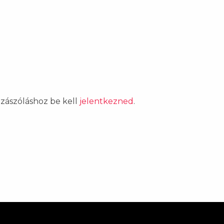
ozzászóláshoz be kell
jelentkezned
.