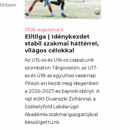
tintson
2026. augusztus 5.
Elitliga | Idénykezdet
stabil szakmai háttérrel,
világos célokkal
Az U15-ös és U16-os csapatunk
szombaton Târgoviștén, az U17-
es és U18-as együttes vasárnap
Pitești-en kezdi meg idegenben
a 2026–2027-es bajnoki idényt. A
rajt előtt Dusinszki Zoltánnal, a
Székelyföld Labdarúgó
Akadémia szakmai igazgatójával
beszélgettünk.