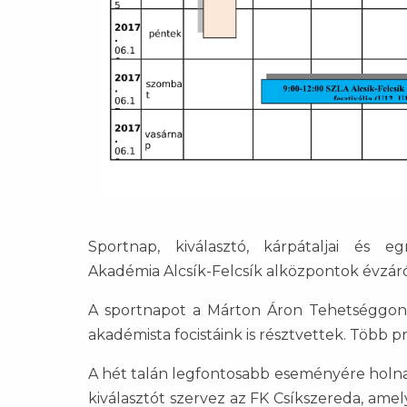
Sportnap, kiválasztó, kárpátaljai és 
Akadémia Alcsík-Felcsík alközpontok évzáró 
A sportnapot a Márton Áron Tehetséggond
akadémista focistáink is résztvettek. Több pr
A hét talán legfontosabb eseményére holnap
kiválasztót szervez az FK Csíkszereda, ame