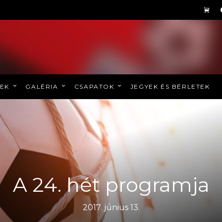
REK
GALÉRIA
CSAPATOK
JEGYEK ÉS BÉRLETEK
A 24. hét programja
2017. június 13.