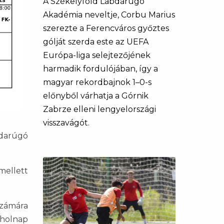
A Székelyföld Labdarúgó
Akadémia neveltje, Corbu Marius
szerezte a Ferencváros győztes
gólját szerda este az UEFA
Európa-liga selejtezőjének
harmadik fordulójában, így a
magyar rekordbajnok 1–0-s
előnyből várhatja a Górnik
Zabrze elleni lengyelországi
visszavágót.
bdarúgó
mellett
számára
 holnap