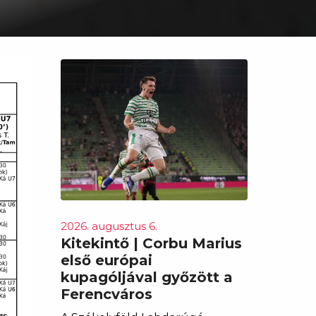
2026. augusztus 6.
Kitekintő | Corbu Marius
első európai
kupagóljával győzött a
Ferencváros