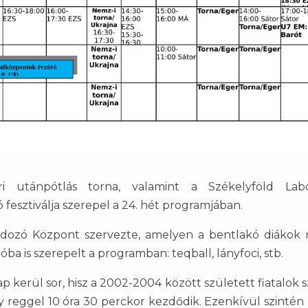
egri utánpótlás torna, valamint a Székelyföld La
fesztiválja szerepel a 24. hét programjában.
ozó Központ szervezte, amelyen a bentlakó diákok 
óba is szerepelt a programban: teqball, lányfoci, stb.
 kerül sor, hisz a 2002-2004 között született fiatalok 
ly reggel 10 óra 30 perckor kezdődik. Ezenkívül szintén