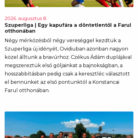
2026. augusztus 8.
Szuperliga | Egy kapufára a döntetlentől a Farul
otthonában
Négy mérkőzésből négy vereséggel kezdtük a
Szuperliga új idényét, Ovidiuban azonban nagyon
közel álltunk a bravúrhoz. Czékus Ádám duplájával
megszereztük első góljainkat a bajnokságban, a
hosszabbításban pedig csak a keresztléc választott
el bennünket az első pontunktól a Konstancai
Farul otthonában.