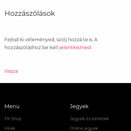
Hozzászólások
Fejtsd ki véleményed, szólj hozzá te is. A
hozzászóláshoz be kell
jelentkezned
.
Vissza
Menü
Jegyek
FK Shop
Jegyek és bérletek
Hírek
Online jegyek