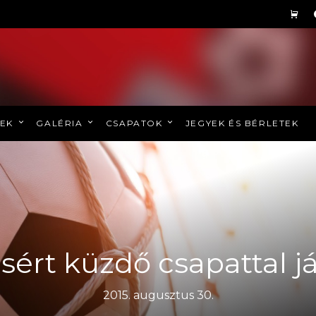
REK
GALÉRIA
CSAPATOK
JEGYEK ÉS BÉRLETEK
ásért küzdő csapattal j
2015. augusztus 30.