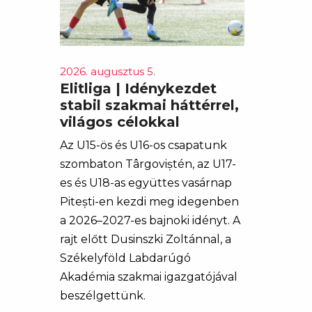
2026. augusztus 5.
Elitliga | Idénykezdet
stabil szakmai háttérrel,
világos célokkal
Az U15-ös és U16-os csapatunk
szombaton Târgoviștén, az U17-
es és U18-as együttes vasárnap
Pitești-en kezdi meg idegenben
a 2026–2027-es bajnoki idényt. A
rajt előtt Dusinszki Zoltánnal, a
Székelyföld Labdarúgó
Akadémia szakmai igazgatójával
beszélgettünk.