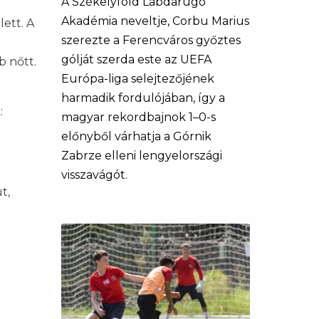
A Székelyföld Labdarúgó
Akadémia neveltje, Corbu Marius
lett. A
szerezte a Ferencváros győztes
gólját szerda este az UEFA
b nőtt.
Európa-liga selejtezőjének
harmadik fordulójában, így a
:
magyar rekordbajnok 1–0-s
előnyből várhatja a Górnik
Zabrze elleni lengyelországi
visszavágót.
t,