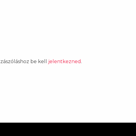
ozzászóláshoz be kell
jelentkezned
.