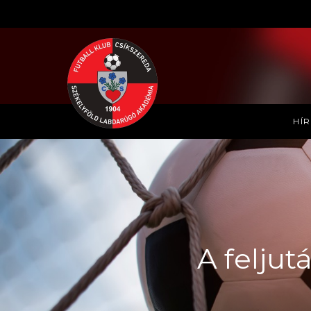
HÍ
A feljut