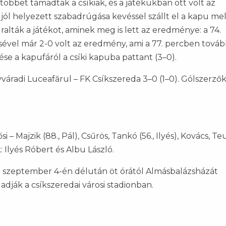
öbbet támadtak a csíkiak, és a játékukban ott volt az
jól helyezett szabadrúgása kevéssel szállt el a kapu mel
alták a játékot, aminek meg is lett az eredménye: a 74.
vel már 2-0 volt az eredmény, ami a 77. percben továb
e a kapufáról a csíki kapuba pattant (3–0).
gyváradi Luceafărul – FK Csíkszereda 3–0 (1–0). Gólszerzők
i – Majzik (88., Pál), Csűrös, Tankó (56., Ilyés), Kovács, Teu
 Ilyés Róbert és Albu László.
K: szeptember 4-én délután öt órától Almásbalázsházát
dják a csíkszeredai városi stadionban.