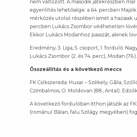
nem változott. A második játékrészben már t
egyenlítés lehetősége: a 64. percben Majzik 
mérkőzés utolsó részében ismét a hazaiak ur
percben Lukács Zsombor védhetetlen lövésé
Ekkor Lukács Modanhoz passzát, akinek lövés
Eredmény, 3. Liga, 5. csoport, 1. forduló: Na
Lukács Zsombor (2. és 74. perc), Modan (76.).
Összeállítás és a következő meccs
FK Csíkszereda: Husar – Székely, Gâlia, Szőllős
Czimbalmos, O. Moldovan (88., Antal). Edzők:
A következő fordulóban itthon játszik az F
(románul Bălan, falu Szilágy megyében) foga