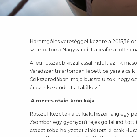
Háromgólos vereséggel kezdte a 2015/16-os i
szombaton a Nagyváradi Luceafărul otthoná
A leghosszabb kiszállással indult az FK máso
Váradszentmártonban lépett pályára a csíki
Csíkszeredában, majd buszra ültek, hogy e
órakor kezdődött a találkozó.
A meccs rövid krónikája
Rosszul kezdtek a csíkiak, hiszen alig egy p
Zsombor egy gyönyörű fejes góllal indított (
csapat több helyzetet alakított ki, csak Hu