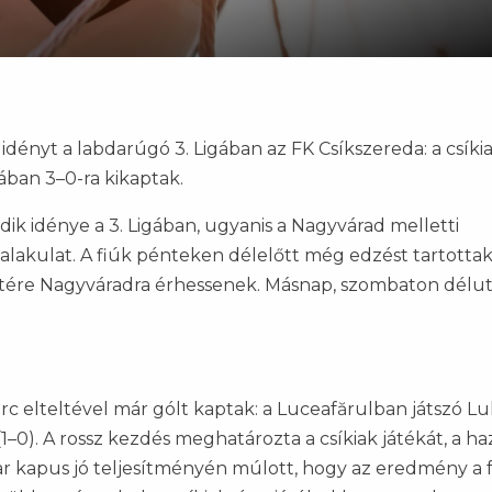
dényt a labdarúgó 3. Ligában az FK Csíkszereda: a csíki
ban 3–0-ra kikaptak.
dik idénye a 3. Ligában, ugyanis a Nagyvárad melletti
 alakulat. A fiúk pénteken délelőtt még edzést tartotta
stére Nagyváradra érhessenek. Másnap, szombaton délu
erc elteltével már gólt kaptak: a Luceafărulban játszó L
1–0). A rossz kezdés meghatározta a csíkiak játékát, a ha
sar kapus jó teljesítményén múlott, hogy az eredmény a f