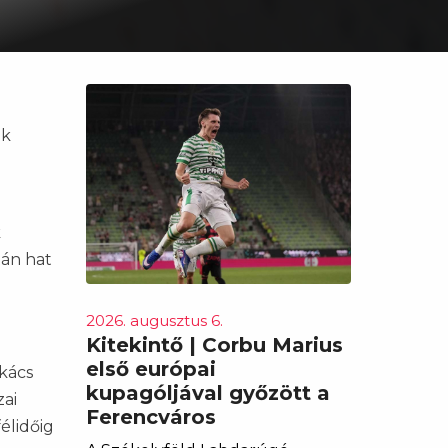
ak
k
tán hat
2026. augusztus 6.
Kitekintő | Corbu Marius
első európai
ukács
kupagóljával győzött a
zai
Ferencváros
élidőig