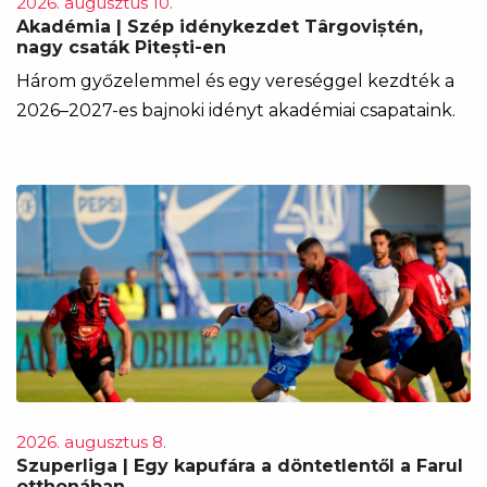
2026. augusztus 10.
Akadémia | Szép idénykezdet Târgoviștén,
nagy csaták Pitești-en
Három győzelemmel és egy vereséggel kezdték a
2026–2027-es bajnoki idényt akadémiai csapataink.
2026. augusztus 8.
Szuperliga | Egy kapufára a döntetlentől a Farul
otthonában