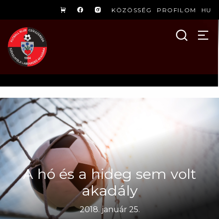
KÖZÖSSÉG
PROFILOM
HU
A hó és a hideg sem volt
akadály
2018. január 25.