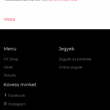
Vissza
Menü
Jegyek
FK Shop
Jegyek és bérletek
Hírek
Online jegyek
Rólunk
Kövess minket
Facebook
Instagram