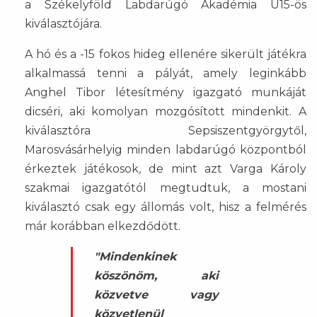
a Székelyföld Labdarúgó Akadémia U15-ös
kiválasztójára.
A hó és a -15 fokos hideg ellenére sikerült játékra
alkalmassá tenni a pályát, amely leginkább
Anghel Tibor létesítmény igazgató munkáját
dicséri, aki komolyan mozgósított mindenkit. A
kiválasztóra Sepsiszentgyörgytől,
Marosvásárhelyig minden labdarúgó központból
érkeztek játékosok, de mint azt Varga Károly
szakmai igazgatótól megtudtuk, a mostani
kiválasztó csak egy állomás volt, hisz a felmérés
már korábban elkezdődött.
"Mindenkinek
köszönöm, aki
közvetve vagy
közvetlenül