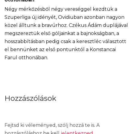
Négy mérkőzésből négy vereséggel kezdtük a
Szuperliga új idényét, Ovidiuban azonban nagyon
közel álltunk a bravúrhoz. Czékus Ádám duplájával
megszereztük első góljainkat a bajnokságban, a
hosszabbításban pedig csak a keresztléc választott
el bennünket az első pontunktól a Konstancai
Farul otthonában.
Hozzászólások
Fejtsd ki véleményed, szólj hozzá te is. A
hozzászóláshoz be kell
jelentkezned
.