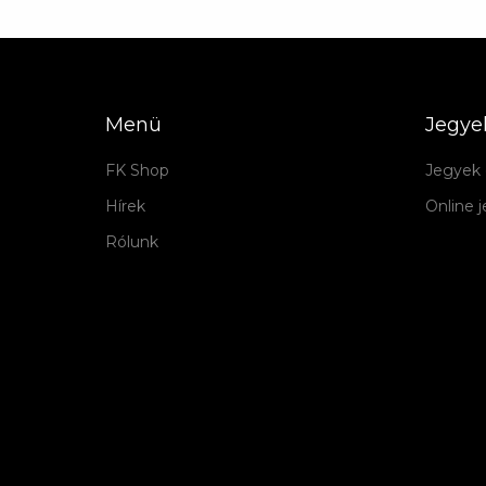
Menü
Jegye
FK Shop
Jegyek 
Hírek
Online 
Rólunk