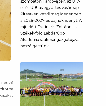
szombaton Târgoviștén, az U17-
es és U18-as együttes vasárnap
Pitești-en kezdi meg idegenben
a 2026–2027-es bajnoki idényt. A
rajt előtt Dusinszki Zoltánnal, a
Székelyföld Labdarúgó
Akadémia szakmai igazgatójával
beszélgettünk.
án edző
zitorna
ocisokat