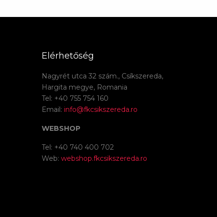
Elérhetőség
Nagyrét utca 32 szám., Csíkszereda,
Hargita megye, Romania
Tel: +40 755 754 160
Email:
info@fkcsikszereda.ro
WEBSHOP
Tel: +40 740 400 702
Web:
webshop.fkcsikszereda.ro