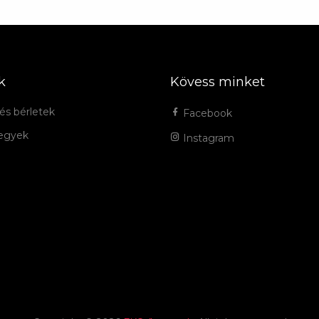
k
Kövess minket
és bérletek
Facebook
jegyek
Instagram