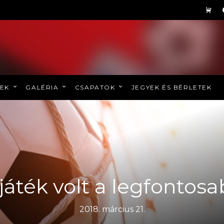
REK
GALÉRIA
CSAPATOK
JEGYEK ÉS BÉRLETEK
játék volt a legfontos
2018. március 21.