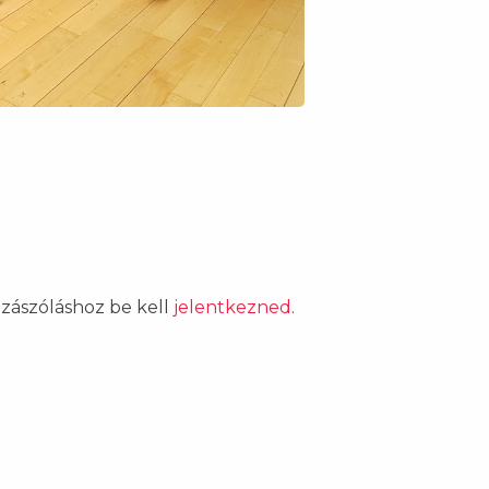
ozzászóláshoz be kell
jelentkezned
.