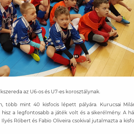
íkszereda az U6-os és U7-es korosztálynak.
n, több mint 40 kisfocis lépett pályára. Kurucsai Mil
hisz a legfontosabb a játék volt és a sikerélmény. A há
lyés Róbert és Fabio Oliveira csokival jutalmazta a kisf