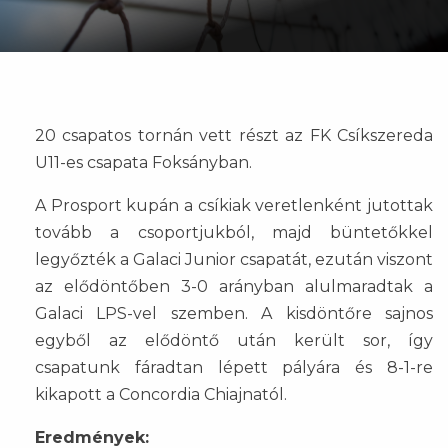
20 csapatos tornán vett részt az FK Csíkszereda
U11-es csapata Foksányban.
A Prosport kupán a csíkiak veretlenként jutottak
tovább a csoportjukból, majd büntetőkkel
legyőzték a Galaci Junior csapatát, ezután viszont
az elődöntőben 3-0 arányban alulmaradtak a
Galaci LPS-vel szemben. A kisdöntőre sajnos
egyből az elődöntő után került sor, így
csapatunk fáradtan lépett pályára és 8-1-re
kikapott a Concordia Chiajnatól.
Eredmények: