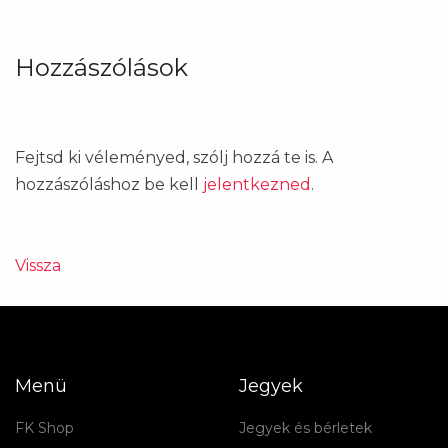
Hozzászólások
Fejtsd ki véleményed, szólj hozzá te is. A
hozzászóláshoz be kell
jelentkezned
.
Vissza
Menü
Jegyek
FK Shop
Jegyek és bérletek