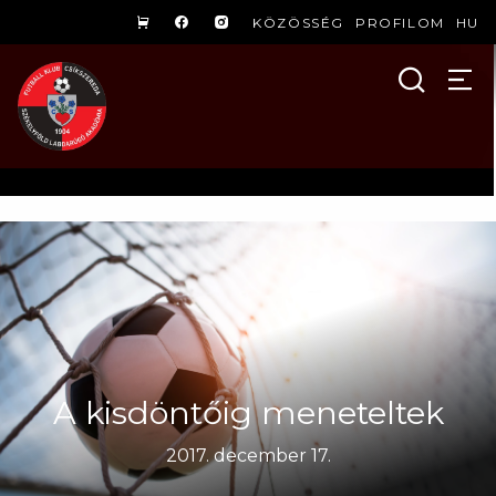
KÖZÖSSÉG
PROFILOM
HU
A kisdöntőig meneteltek
2017. december 17.