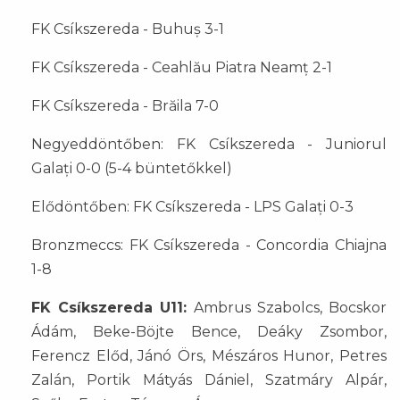
FK Csíkszereda - Buhuș 3-1
FK Csíkszereda - Ceahlău Piatra Neamț 2-1
FK Csíkszereda - Brăila 7-0
Negyeddöntőben: FK Csíkszereda - Juniorul
Galați 0-0 (5-4 büntetőkkel)
Elődöntőben: FK Csíkszereda - LPS Galați 0-3
Bronzmeccs: FK Csíkszereda - Concordia Chiajna
1-8
FK Csíkszereda U11:
Ambrus Szabolcs, Bocskor
Ádám, Beke-Böjte Bence, Deáky Zsombor,
Ferencz Előd, Jánó Örs, Mészáros Hunor, Petres
Zalán, Portik Mátyás Dániel, Szatmáry Alpár,