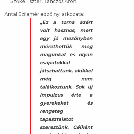
Szőke Eszter, Tánczos Áron.
Antal Szilamér edző nyilatkozata:
„Ez a torna azért
volt hasznos, mert
egy jó mezőnyben
mérethettük meg
magunkat és olyan
csapatokkal
játszhattunk, akikkel
még nem
találkoztunk. Sok új
impulzus érte a
gyerekeket és
rengeteg
tapasztalatot
szereztünk. Célként