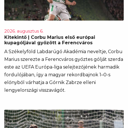
2026. augusztus 6.
Kitekintő | Corbu Marius első európai
kupagóljával győzött a Ferencváros
A Székelyföld Labdarúgó Akadémia neveltje, Corbu
Marius szerezte a Ferencváros győztes gólját szerda
este az UEFA Európa-liga selejtezőjének harmadik
fordulójában, így a magyar rekordbajnok 1–0-s
előnyből várhatja a Górnik Zabrze elleni
lengyelországi visszavágót.