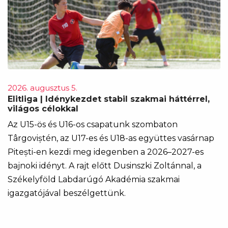
2026. augusztus 5.
Elitliga | Idénykezdet stabil szakmai háttérrel,
világos célokkal
Az U15-ös és U16-os csapatunk szombaton
Târgoviștén, az U17-es és U18-as együttes vasárnap
Pitești-en kezdi meg idegenben a 2026–2027-es
bajnoki idényt. A rajt előtt Dusinszki Zoltánnal, a
Székelyföld Labdarúgó Akadémia szakmai
igazgatójával beszélgettünk.