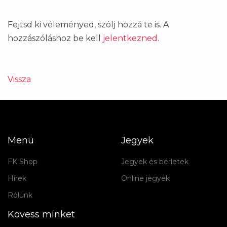
Fejtsd ki véleményed, szólj hozzá te is. A
hozzászóláshoz be kell
jelentkezned
.
Vissza
Menü
Jegyek
FK Shop
Jegyek és bérletek
Hírek
Online jegyek
Rólunk
Kövess minket