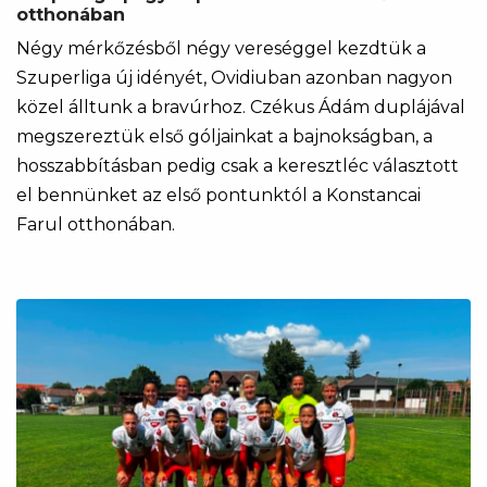
otthonában
Négy mérkőzésből négy vereséggel kezdtük a
Szuperliga új idényét, Ovidiuban azonban nagyon
közel álltunk a bravúrhoz. Czékus Ádám duplájával
megszereztük első góljainkat a bajnokságban, a
hosszabbításban pedig csak a keresztléc választott
el bennünket az első pontunktól a Konstancai
Farul otthonában.