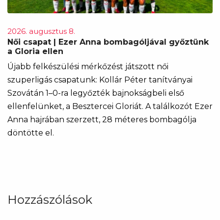
2026. augusztus 8.
Női csapat | Ezer Anna bombagóljával győztünk
a Gloria ellen
Újabb felkészülési mérkőzést játszott női
szuperligás csapatunk: Kollár Péter tanítványai
Szovátán 1–0-ra legyőzték bajnokságbeli első
ellenfelünket, a Besztercei Gloriát. A találkozót Ezer
Anna hajrában szerzett, 28 méteres bombagólja
döntötte el.
Hozzászólások