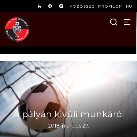
KÖZÖSSÉG
PROFILOM
HU
A pályán kívüli munkáról
2018. március 27.