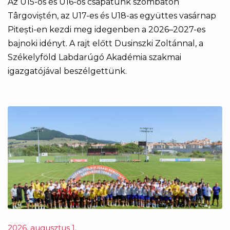
Az U15-ös és U16-os csapatunk szombaton
Târgoviștén, az U17-es és U18-as együttes vasárnap
Pitești-en kezdi meg idegenben a 2026–2027-es
bajnoki idényt. A rajt előtt Dusinszki Zoltánnal, a
Székelyföld Labdarúgó Akadémia szakmai
igazgatójával beszélgettünk.
2026. augusztus 1.