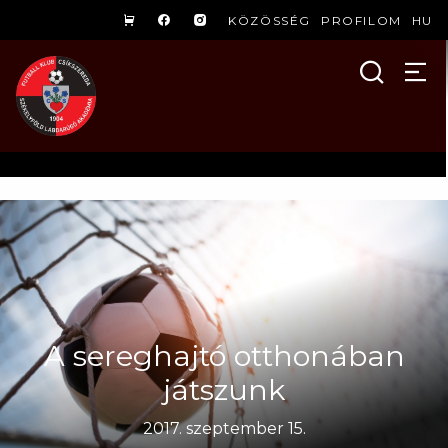
KÖZÖSSÉG
PROFILOM
HU
A sereghajtó otthonában
játszunk
2017. szeptember 15.