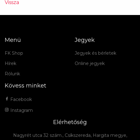
Vissza
Menü
Jegyek
FK Shop
Jegyek és bérletek
Hírek
Online jegyek
Rólunk
Kövess minket
Facebook
Instagram
Elérhetőség
Nagyrét utca 32 szám., Csíkszereda, Hargita megye,