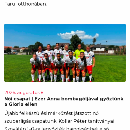
Farul otthonában.
2026. augusztus 8.
Női csapat | Ezer Anna bombagóljával győztünk
a Gloria ellen
Újabb felkészülési mérkőzést játszott női
szuperligás csapatunk: Kollár Péter tanítványai
Szovátán 1–0-ra legyőzték bajnokságbeli első