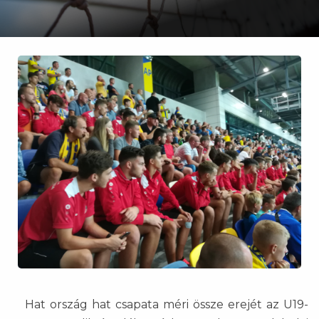
Hat ország hat csapata méri össze erejét az U19-