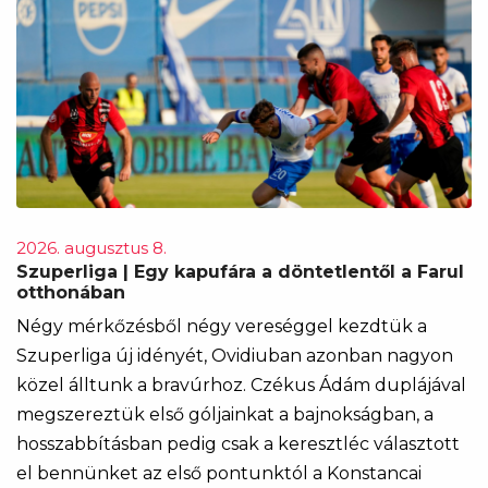
2026. augusztus 8.
Szuperliga | Egy kapufára a döntetlentől a Farul
otthonában
Négy mérkőzésből négy vereséggel kezdtük a
Szuperliga új idényét, Ovidiuban azonban nagyon
közel álltunk a bravúrhoz. Czékus Ádám duplájával
megszereztük első góljainkat a bajnokságban, a
hosszabbításban pedig csak a keresztléc választott
el bennünket az első pontunktól a Konstancai