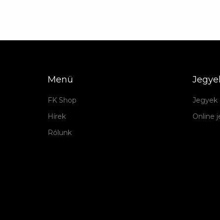
Menü
Jegye
FK Shop
Jegyek 
Hírek
Online 
Rólunk