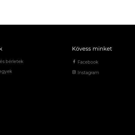
k
Kövess minket
és bérletek
Facebook
jegyek
Instagram