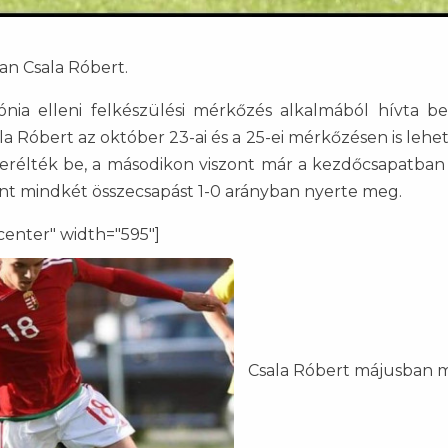
n Csala Róbert.
ónia elleni felkészülési mérkőzés alkalmából hívta b
la Róbert az október 23-ai és a 25-ei mérkőzésen is lehe
serélték be, a másodikon viszont már a kezdőcsapatban 
ként mindkét összecsapást 1-0 arányban nyerte meg.
center" width="595"]
Csala Róbert májusban 