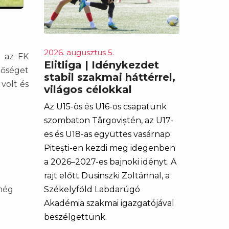
2026. augusztus 5.
e az FK
Elitliga | Idénykezdet
tőséget
stabil szakmai háttérrel,
volt és
világos célokkal
Az U15-ös és U16-os csapatunk
szombaton Târgoviștén, az U17-
es és U18-as együttes vasárnap
Pitești-en kezdi meg idegenben
a 2026–2027-es bajnoki idényt. A
rajt előtt Dusinszki Zoltánnal, a
még
Székelyföld Labdarúgó
Akadémia szakmai igazgatójával
beszélgettünk.