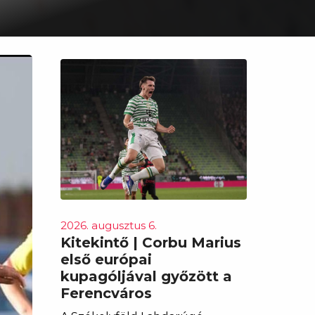
2026. augusztus 6.
Kitekintő | Corbu Marius
első európai
kupagóljával győzött a
Ferencváros