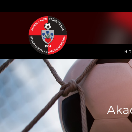
HÍ
Aka