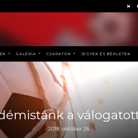
REK
GALÉRIA
CSAPATOK
JEGYEK ÉS BÉRLETEK
démistánk a válogatot
2018. október 26.