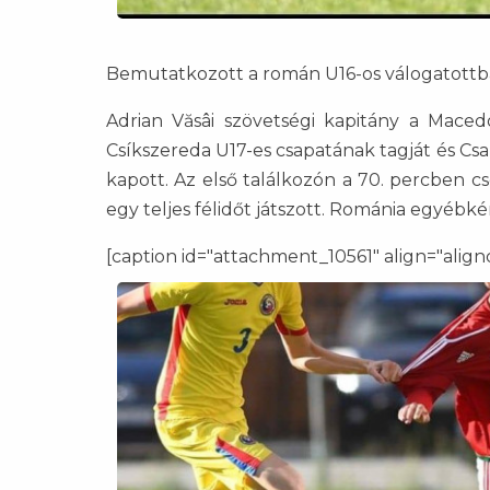
Bemutatkozott a román U16-os válogatottba
Adrian Văsâi szövetségi kapitány a Maced
Csíkszereda U17-es csapatának tagját és Csa
kapott. Az első találkozón a 70. percben c
egy teljes félidőt játszott. Románia egyéb
[caption id="attachment_10561" align="align