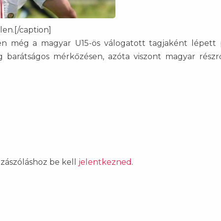
en.[/caption]
én még a magyar U15-ös válogatott tagjaként lépett 
 barátságos mérkőzésen, azóta viszont magyar rész
ozzászóláshoz be kell
jelentkezned
.