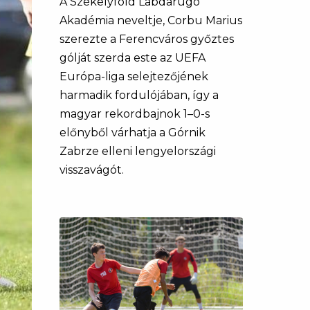
A Székelyföld Labdarúgó
Akadémia neveltje, Corbu Marius
szerezte a Ferencváros győztes
gólját szerda este az UEFA
Európa-liga selejtezőjének
harmadik fordulójában, így a
magyar rekordbajnok 1–0-s
előnyből várhatja a Górnik
Zabrze elleni lengyelországi
visszavágót.