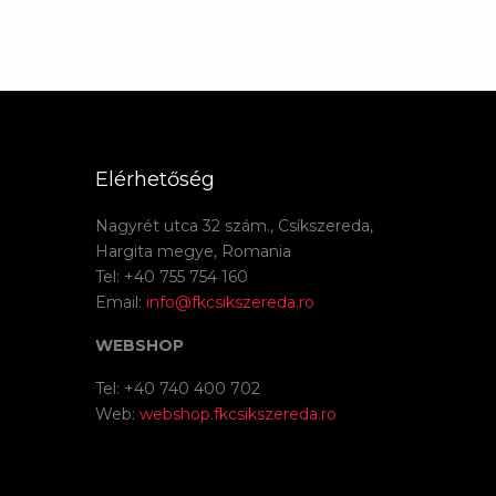
Elérhetőség
Nagyrét utca 32 szám., Csíkszereda,
Hargita megye, Romania
Tel: +40 755 754 160
Email:
info@fkcsikszereda.ro
WEBSHOP
Tel: +40 740 400 702
Web:
webshop.fkcsikszereda.ro