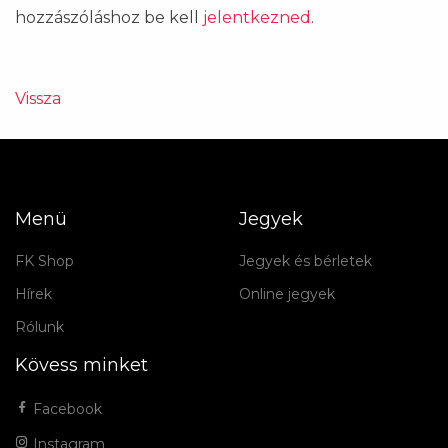
hozzászóláshoz be kell
jelentkezned
.
Vissza
Menü
Jegyek
FK Shop
Jegyek és bérletek
Hírek
Online jegyek
Rólunk
Kövess minket
Facebook
Instagram