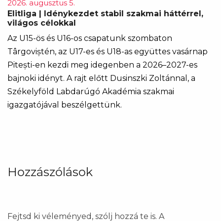
2026. augusztus 5.
Elitliga | Idénykezdet stabil szakmai háttérrel,
világos célokkal
Az U15-ös és U16-os csapatunk szombaton
Târgoviștén, az U17-es és U18-as együttes vasárnap
Pitești-en kezdi meg idegenben a 2026–2027-es
bajnoki idényt. A rajt előtt Dusinszki Zoltánnal, a
Székelyföld Labdarúgó Akadémia szakmai
igazgatójával beszélgettünk.
Hozzászólások
Fejtsd ki véleményed, szólj hozzá te is. A