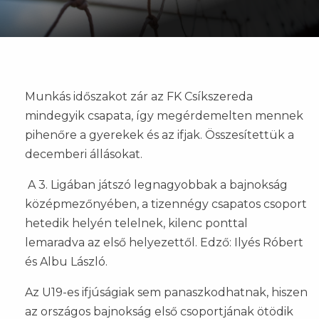
Munkás időszakot zár az FK Csíkszereda
mindegyik csapata, így megérdemelten mennek
pihenőre a gyerekek és az ifjak. Összesítettük a
decemberi állásokat.
A 3. Ligában játszó legnagyobbak a bajnokság
középmezőnyében, a tizennégy csapatos csoport
hetedik helyén telelnek, kilenc ponttal
lemaradva az első helyezettől. Edző: Ilyés Róbert
és Albu László.
Az U19-es ifjúságiak sem panaszkodhatnak, hiszen
az országos bajnokság első csoportjának ötödik