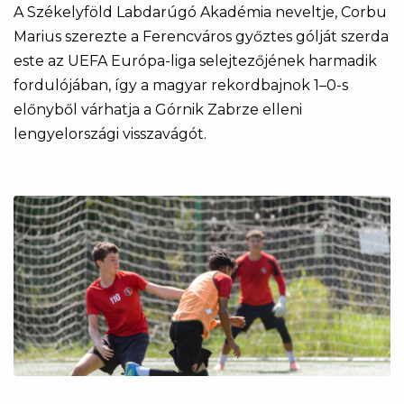
A Székelyföld Labdarúgó Akadémia neveltje, Corbu
Marius szerezte a Ferencváros győztes gólját szerda
este az UEFA Európa-liga selejtezőjének harmadik
fordulójában, így a magyar rekordbajnok 1–0-s
előnyből várhatja a Górnik Zabrze elleni
lengyelországi visszavágót.