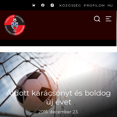
KÖZÖSSÉG
PROFILOM
HU
Áldott karácsonyt és boldog
új évet
2015. december 23.