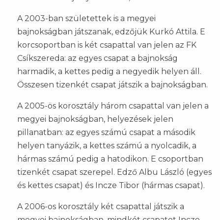
A 2003-ban születettek is a megyei
bajnokságban játszanak, edzőjük Kurkó Attila. E
korcsoportban is két csapattal van jelen az FK
Csíkszereda: az egyes csapat a bajnokság
harmadik, a kettes pedig a negyedik helyen áll.
Összesen tizenkét csapat játszik a bajnokságban.
A 2005-ös korosztály három csapattal van jelen a
megyei bajnokságban, helyezések jelen
pillanatban: az egyes számú csapat a második
helyen tanyázik, a kettes számú a nyolcadik, a
hármas számú pedig a hatodikon. E csoportban
tizenkét csapat szerepel. Edző Albu László (egyes
és kettes csapat) és Incze Tibor (hármas csapat).
A 2006-os korosztály két csapattal játszik a
megyei bajnokságban, mindkét csapatot Incze