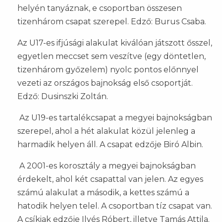
helyén tanyáznak, e csoportban összesen
tizenhárom csapat szerepel. Edző: Burus Csaba.
Az U17-es ifjúsági alakulat kiválóan játszott ősszel,
egyetlen meccset sem veszítve (egy döntetlen,
tizenhárom győzelem) nyolc pontos előnnyel
vezeti az országos bajnokság első csoportját.
Edző: Dusinszki Zoltán.
Az U19-es tartalékcsapat a megyei bajnokságban
szerepel, ahol a hét alakulat közül jelenleg a
harmadik helyen áll. A csapat edzője Biró Albin.
A 2001-es korosztály a megyei bajnokságban
érdekelt, ahol két csapattal van jelen. Az egyes
számú alakulat a második, a kettes számú a
hatodik helyen telel. A csoportban tíz csapat van.
A csíkiak edzője Ilyés Róbert, illetve Tamás Attila.