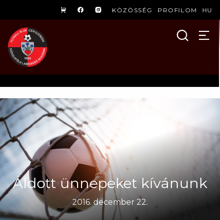
KÖZÖSSÉG
PROFILOM
HU
Áldott ünnepeket kívánunk
2016. december 22.