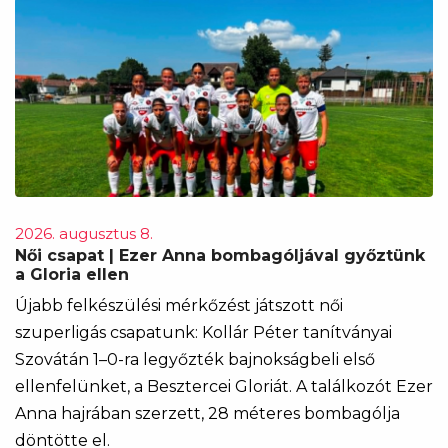
2026. augusztus 8.
Női csapat | Ezer Anna bombagóljával győztünk
a Gloria ellen
Újabb felkészülési mérkőzést játszott női
szuperligás csapatunk: Kollár Péter tanítványai
Szovátán 1–0-ra legyőzték bajnokságbeli első
ellenfelünket, a Besztercei Gloriát. A találkozót Ezer
Anna hajrában szerzett, 28 méteres bombagólja
döntötte el.