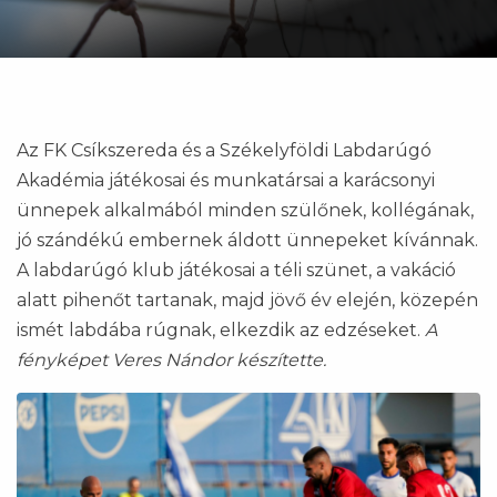
Az FK Csíkszereda és a Székelyföldi Labdarúgó
Akadémia játékosai és munkatársai a karácsonyi
ünnepek alkalmából minden szülőnek, kollégának,
jó szándékú embernek áldott ünnepeket kívánnak.
A labdarúgó klub játékosai a téli szünet, a vakáció
alatt pihenőt tartanak, majd jövő év elején, közepén
ismét labdába rúgnak, elkezdik az edzéseket.
A
fényképet Veres Nándor készítette.