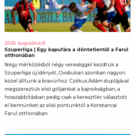
2026. augusztus 8.
Szuperliga | Egy kapufára a döntetlentől a Farul
otthonában
Négy mérkőzésből négy vereséggel kezdtük a
Szuperliga új idényét, Ovidiuban azonban nagyon
közel álltunk a bravúrhoz. Czékus Ádám duplájával
megszereztük első góljainkat a bajnokságban, a
hosszabbításban pedig csak a keresztléc választott
el bennünket az első pontunktól a Konstancai
Farul otthonában.