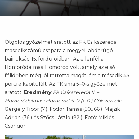
Ötgólos győzelmet aratott az FK Csíkszereda
másodikszámú csapata a megyei labdarúgó-
bajnokság 15. fordulójában. Az ellenfél a
Homoródalmási Homoród volt, amely az első
félidőben még jól tartotta magát, ám a második 45
percre kapitulált. Az FK sima 5–0-s győzelmet
aratott.
Eredmény
FK Csíkszereda II. –
Homoródalmási Homoród 5–0 (1–0.)
Gólszerzők:
Gergely Tibor (7.), Fodor Tamás (50., 66.), Majzik
Adrián (76.) és Szőcs László (82.). Fotó: Miklós
Csongor