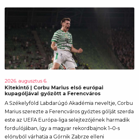
2026. augusztus 6.
Kitekintő | Corbu Marius első európai
kupagóljával győzött a Ferencváros
A Székelyföld Labdarúgó Akadémia neveltje, Corbu
Marius szerezte a Ferencváros győztes gólját szerda
este az UEFA Európa-liga selejtezőjének harmadik
fordulójában, így a magyar rekordbajnok 1–0-s
előnyből várhatja a Górnik Zabrze elleni