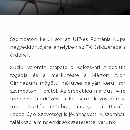
Szombaton kerül sor az U17-es Románia Kupa
negyeddöntőjére, amelyben az FK Csíkszereda is
érdekelt.
Suciu Valentin csapata a Kolozsvári Ardealult
fogadja és a mérkőzésre a Márton Áron
Gimnázium mögötti műfüves pályán kerül sor
szombaton 11 órától. Az eredetileg március 14-re
tervezett mérkőzést a két klub közös kérése
miatt hozták előbbre, amelyet a Román
Labdarúgó Szövetség is jóváhagyott. A szombati
találkozóra mindenkit sok szeretettel várunk!