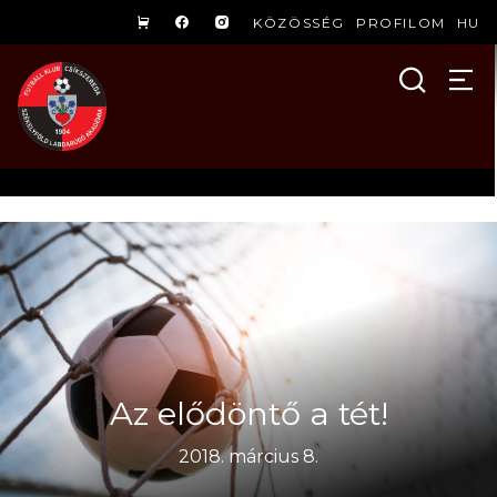
KÖZÖSSÉG
PROFILOM
HU
Az elődöntő a tét!
2018. március 8.