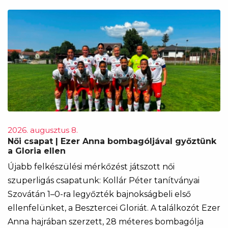
2026. augusztus 8.
Női csapat | Ezer Anna bombagóljával győztünk
a Gloria ellen
Újabb felkészülési mérkőzést játszott női
szuperligás csapatunk: Kollár Péter tanítványai
Szovátán 1–0-ra legyőzték bajnokságbeli első
ellenfelünket, a Besztercei Gloriát. A találkozót Ezer
Anna hajrában szerzett, 28 méteres bombagólja