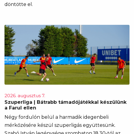
döntötte el.
2026. augusztus 7.
Szuperliga | Bátrabb támadójátékkal készülünk
a Farul ellen
Négy fordulón belül a harmadik idegenbeli
mérkőzésére készül szuperligás együttesünk.
Szabó István legénysége szombaton 18.30-tól az