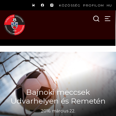
KÖZÖSSÉG
PROFILOM
HU
Bajnoki meccsek
Udvarhelyen és Remetén
2016. március 22.