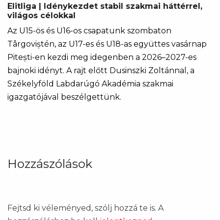
Elitliga | Idénykezdet stabil szakmai háttérrel,
világos célokkal
Az U15-ös és U16-os csapatunk szombaton
Târgoviștén, az U17-es és U18-as együttes vasárnap
Pitești-en kezdi meg idegenben a 2026–2027-es
bajnoki idényt. A rajt előtt Dusinszki Zoltánnal, a
Székelyföld Labdarúgó Akadémia szakmai
igazgatójával beszélgettünk.
Hozzászólások
Fejtsd ki véleményed, szólj hozzá te is. A