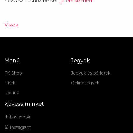
hozzászóláshoz be kell
jelentkezned
.
Vissza
Menü
Jegyek
FK Shop
Jegyek és bérletek
Hírek
Online jegyek
Rólunk
Kövess minket
Facebook
Instagram