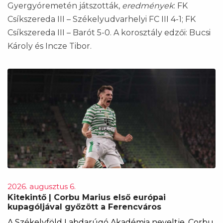
Gyergyóremetén játszották,
eredmények
: FK
Csíkszereda III – Székelyudvarhelyi FC III 4-1; FK
Csíkszereda III – Barót 5-0. A korosztály edzői: Bucsi
Károly és Incze Tibor.
2026. augusztus 6.
Kitekintő | Corbu Marius első európai
kupagóljával győzött a Ferencváros
A Székelyföld Labdarúgó Akadémia neveltje, Corbu