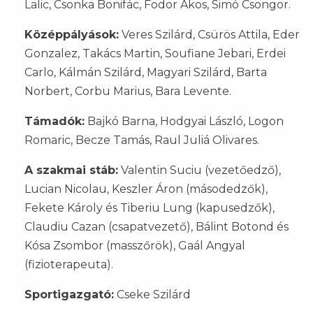
Lalic, Csonka Bonifác, Fodor Ákos, Simó Csongor.
Középpályások:
Veres Szilárd, Csürös Attila, Eder
Gonzalez, Takács Martin, Soufiane Jebari, Erdei
Carlo, Kálmán Szilárd, Magyari Szilárd, Barta
Norbert, Corbu Marius, Bara Levente.
Támadók:
Bajkó Barna, Hodgyai László, Logon
Romaric, Becze Tamás, Raul Juliá Olivares.
A szakmai stáb:
Valentin Suciu (vezetőedző),
Lucian Nicolau, Keszler Áron (másodedzők),
Fekete Károly és Tiberiu Lung (kapusedzők),
Claudiu Cazan (csapatvezető), Bálint Botond és
Kósa Zsombor (masszőrök), Gaál Angyal
(fizioterapeuta).
Sportigazgató:
Cseke Szilárd