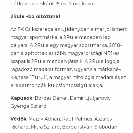
hétköznaponként 15 és 17 óra között.
2Rule -ba öltözünk!
Az FK Csíkszereda az új idényben a már jól ismert
magyar sportmárka, a 2Rule mezében lép
pályára. A 2Rule egy magyar sportmárka, 2018-
ban alapították és több magyarországi NB1-es
csapat is 2Rule mezben játszik. A 2Rule logója
ragadozó madarat formáz, ugyanis a márkanév
kiejtése “Turul”, a magyar mitológia madara és az
eredetmondák kulcsfontosságú alakja.
Kapusok:
Bordás Dániel, Damir Ljuljanovic,
Gyenge Szilárd.
Védők
: Majzik Adrián, Raul Palmeș, Aszalos
Richárd, Mitra Szilárd, Berde István, Slobodan