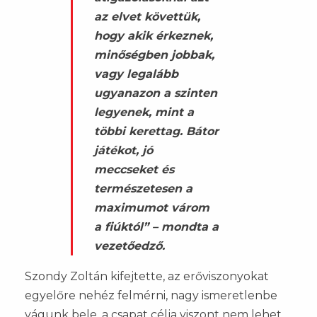
az elvet követtük,
hogy akik érkeznek,
minőségben jobbak,
vagy legalább
ugyanazon a szinten
legyenek, mint a
többi kerettag. Bátor
játékot, jó
meccseket és
természetesen a
maximumot várom
a fiúktól” – mondta a
vezetőedző.
Szondy Zoltán kifejtette, az erőviszonyokat
egyelőre nehéz felmérni, nagy ismeretlenbe
vágunk bele, a csapat célja viszont nem lehet