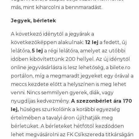
más, mint kiharcolni a bennmaradást.
Jegyek, bérletek
A következő idénytől a jegyárak a
következőképpen alakulnak:
12 lej
a fedett, új
lelátóra,
5 lej
a régi lelátóra, amelyet az utóbbi
időben kibővítettünk 200 hellyel. Az új idénytől
online jegyvásárlásra is lesz lehetőség, a bilete.ro
portálon, míg a megmaradt jegyeket egy órával a
meccs kezdete előtt a helyszínen is meg lehet
venni. Nincs semmilyen gyerek, diák, vagy
nyugdíjas kedvezmény.
A szezonbérlet ára 170
lej,
hűséges szurkolóink a korábbi egyezség
értelmében a tavalyi áron újíthatják meg
bérletüket. A bérleteket hétfőtől kezdődően
lehet megvásárolni az FK Csíkszereda titkárságán