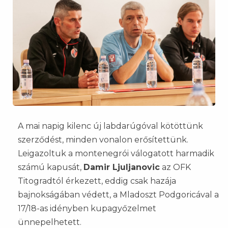
A mai napig kilenc új labdarúgóval kötöttünk
szerződést, minden vonalon erősítettünk.
Leigazoltuk a montenegrói válogatott harmadik
számú kapusát,
Damir Ljuljanovic
az OFK
Titogradtól érkezett, eddig csak hazája
bajnokságában védett, a Mladoszt Podgoricával a
17/18-as idényben kupagyőzelmet
ünnepelhetett.