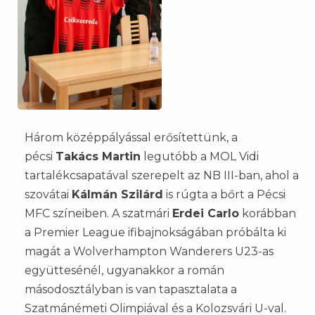
Három középpályással erősítettünk, a
pécsi
Takács Martin
legutóbb a MOL Vidi
tartalékcsapatával szerepelt az NB III-ban, ahol a
szovátai
Kálmán Szilárd
is rúgta a bőrt a Pécsi
MFC színeiben. A szatmári
Erdei Carlo
korábban
a Premier League ifibajnokságában próbálta ki
magát a Wolverhampton Wanderers U23-as
együttesénél, ugyanakkor a román
másodosztályban is van tapasztalata a
Szatmánémeti Olimpiával és a Kolozsvári U-val.