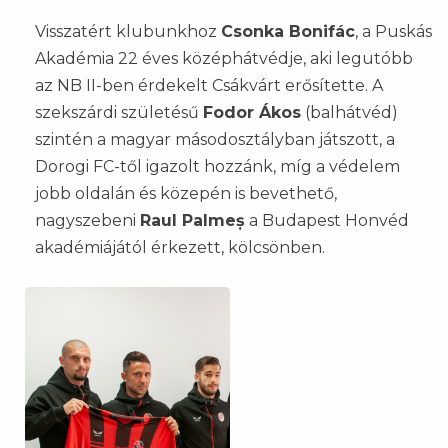
Visszatért klubunkhoz
Csonka Bonifác
, a Puskás
Akadémia 22 éves középhátvédje, aki legutóbb
az NB II-ben érdekelt Csákvárt erősítette. A
szekszárdi születésű
Fodor Ákos
(balhátvéd)
szintén a magyar másodosztályban játszott, a
Dorogi FC-től igazolt hozzánk, míg a védelem
jobb oldalán és közepén is bevethető,
nagyszebeni
Raul Palmeș
a Budapest Honvéd
akadémiájától érkezett, kölcsönben.