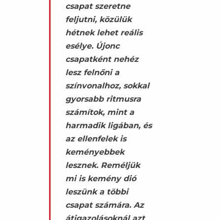
csapat szeretne
feljutni, közülük
hétnek lehet reális
esélye. Újonc
csapatként nehéz
lesz felnőni a
színvonalhoz, sokkal
gyorsabb ritmusra
számítok, mint a
harmadik ligában, és
az ellenfelek is
keményebbek
lesznek. Reméljük
mi is kemény dió
leszünk a többi
csapat számára. Az
átigazolásoknál azt