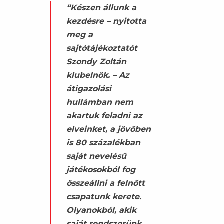
“Készen állunk a
kezdésre – nyitotta
meg a
sajtótájékoztatót
Szondy Zoltán
klubelnök. – Az
átigazolási
hullámban nem
akartuk feladni az
elveinket, a jövőben
is 80 százalékban
saját nevelésű
játékosokból fog
összeállni a felnőtt
csapatunk kerete.
Olyanokból, akik
saját rendszerünk,