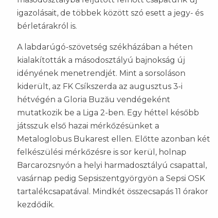
igazolásait, de többek között szó esett a jegy- és
bérletárakról is.
A labdarúgó-szövetség székházában a héten
kialakították a másodosztályú bajnokság új
idényének menetrendjét. Mint a sorsoláson
kiderült, az FK Csíkszerda az augusztus 3-i
hétvégén a Gloria Buzău vendégeként
mutatkozik be a Liga 2-ben. Egy héttel később
játsszuk első hazai mérkőzésünket a
Metaloglobus Bukarest ellen. Előtte azonban két
felkészülési mérkőzésre is sor kerül, holnap
Barcarozsnyón a helyi harmadosztályú csapattal,
vasárnap pedig Sepsiszentgyörgyön a Sepsi OSK
tartalékcsapatával. Mindkét összecsapás 11 órakor
kezdődik.