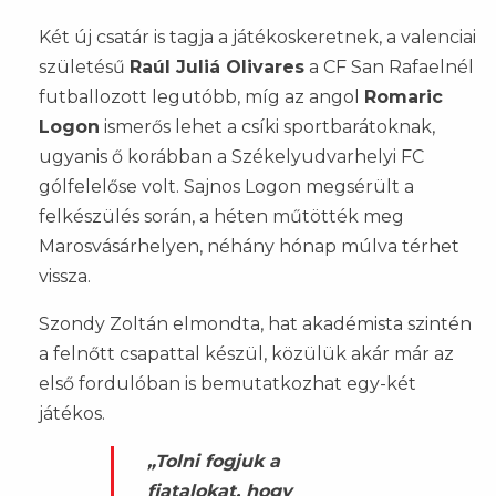
Két új csatár is tagja a játékoskeretnek, a valenciai
születésű
Raúl Juliá Olivares
a CF San Rafaelnél
futballozott legutóbb, míg az angol
Romaric
Logon
ismerős lehet a csíki sportbarátoknak,
ugyanis ő korábban a Székelyudvarhelyi FC
gólfelelőse volt. Sajnos Logon megsérült a
felkészülés során, a héten műtötték meg
Marosvásárhelyen, néhány hónap múlva térhet
vissza.
Szondy Zoltán elmondta, hat akadémista szintén
a felnőtt csapattal készül, közülük akár már az
első fordulóban is bemutatkozhat egy-két
játékos.
„Tolni fogjuk a
fiatalokat, hogy