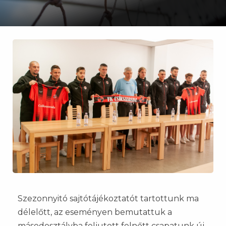
Szezonnyitó sajtótájékoztatót tartottunk ma
délelőtt, az eseményen bemutattuk a
másodosztályba feljutott felnőtt csapatunk új