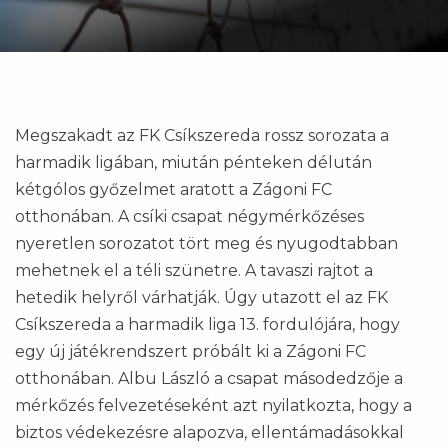
Megszakadt az FK Csíkszereda rossz sorozata a
harmadik ligában, miután pénteken délután
kétgólos győzelmet aratott a Zágoni FC
otthonában. A csíki csapat négymérkőzéses
nyeretlen sorozatot tört meg és nyugodtabban
mehetnek el a téli szünetre. A tavaszi rajtot a
hetedik helyről várhatják. Úgy utazott el az FK
Csíkszereda a harmadik liga 13. fordulójára, hogy
egy új játékrendszert próbált ki a Zágoni FC
otthonában. Albu László a csapat másodedzője a
mérkőzés felvezetéseként azt nyilatkozta, hogy a
biztos védekezésre alapozva, ellentámadásokkal