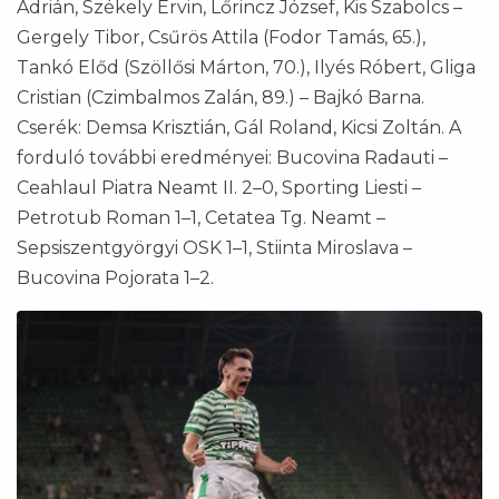
Adrián, Székely Ervin, Lőrincz József, Kis Szabolcs –
Gergely Tibor, Csűrös Attila (Fodor Tamás, 65.),
Tankó Előd (Szöllősi Márton, 70.), Ilyés Róbert, Gliga
Cristian (Czimbalmos Zalán, 89.) – Bajkó Barna.
Cserék: Demsa Krisztián, Gál Roland, Kicsi Zoltán. A
forduló további eredményei: Bucovina Radauti –
Ceahlaul Piatra Neamt II. 2–0, Sporting Liesti –
Petrotub Roman 1–1, Cetatea Tg. Neamt –
Sepsiszentgyörgyi OSK 1–1, Stiinta Miroslava –
Bucovina Pojorata 1–2.