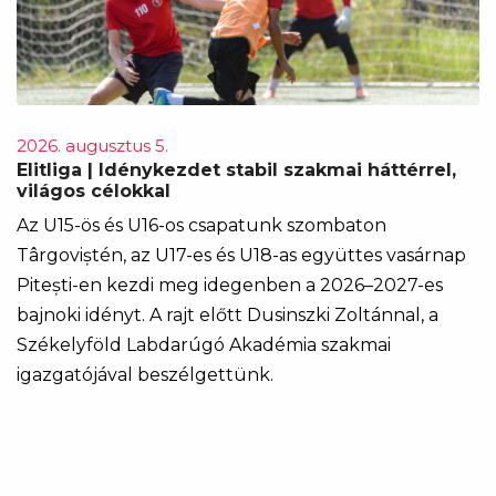
2026. augusztus 5.
Elitliga | Idénykezdet stabil szakmai háttérrel,
világos célokkal
Az U15-ös és U16-os csapatunk szombaton
Târgoviștén, az U17-es és U18-as együttes vasárnap
Pitești-en kezdi meg idegenben a 2026–2027-es
bajnoki idényt. A rajt előtt Dusinszki Zoltánnal, a
Székelyföld Labdarúgó Akadémia szakmai
igazgatójával beszélgettünk.