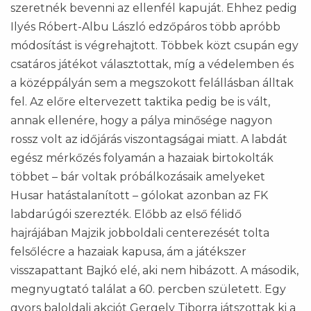
szeretnék bevenni az ellenfél kapuját. Ehhez pedig
Ilyés Róbert-Albu László edzőpáros több apróbb
módosítást is végrehajtott. Többek közt csupán egy
csatáros játékot választottak, míg a védelemben és
a középpályán sem a megszokott felállásban álltak
fel. Az előre eltervezett taktika pedig be is vált,
annak ellenére, hogy a pálya minősége nagyon
rossz volt az időjárás viszontagságai miatt. A labdát
egész mérkőzés folyamán a hazaiak birtokolták
többet – bár voltak próbálkozásaik amelyeket
Husar hatástalanított – gólokat azonban az FK
labdarúgói szerezték. Előbb az első félidő
hajrájában Majzik jobboldali centerezését tolta
felsőlécre a hazaiak kapusa, ám a játékszer
visszapattant Bajkó elé, aki nem hibázott. A második,
megnyugtató találat a 60. percben született. Egy
gyors baloldali akciót Gergely Tiborra játszottak ki a