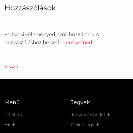
Hozzászólások
Fejtsd ki véleményed, szólj hozzá te is. A
hozzászóláshoz be kell
jelentkezned
.
Vissza
Menü
Jegyek
FK Shop
Jegyek és bérletek
Hírek
Online jegyek