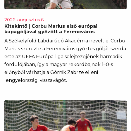
2026. augusztus 6.
Kitekintő | Corbu Marius első európai
kupagóljával győzött a Ferencváros
A Székelyföld Labdarúgó Akadémia neveltje, Corbu
Marius szerezte a Ferencváros győztes gólját szerda
este az UEFA Európa-liga selejtezőjének harmadik
fordulójában, így a magyar rekordbajnok 1–0-s
előnyből várhatja a Górnik Zabrze elleni
lengyelországi visszavágót.