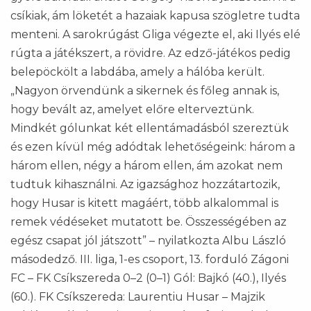
csíkiak, ám löketét a hazaiak kapusa szögletre tudta
menteni. A sarokrúgást Gliga végezte el, aki Ilyés elé
rúgta a játékszert, a rövidre. Az edző-játékos pedig
belepöckölt a labdába, amely a hálóba került.
„Nagyon örvendünk a sikernek és főleg annak is,
hogy bevált az, amelyet előre elterveztünk.
Mindkét gólunkat két ellentámadásból szereztük
és ezen kívül még adódtak lehetőségeink: három a
három ellen, négy a három ellen, ám azokat nem
tudtuk kihasználni. Az igazsághoz hozzátartozik,
hogy Husar is kitett magáért, több alkalommal is
remek védéseket mutatott be. Összességében az
egész csapat jól játszott” – nyilatkozta Albu László
másodedző. III. liga, 1-es csoport, 13. forduló Zágoni
FC – FK Csíkszereda 0–2 (0–1) Gól: Bajkó (40.), Ilyés
(60.). FK Csíkszereda: Laurentiu Husar – Majzik