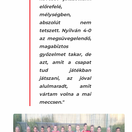
előrefelé,
mélységben,
abszolút nem
tetszett. Nyilván 4-0
az megsüvegelendő,
magabiztos
győzelmet takar, de
azt, amit a csapat
tud játékban
játszani, az jóval
alulmaradt, amit
vártam volna a mai
meccsen."