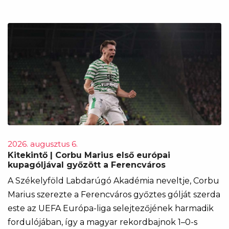
2026. augusztus 6.
Kitekintő | Corbu Marius első európai
kupagóljával győzött a Ferencváros
A Székelyföld Labdarúgó Akadémia neveltje, Corbu
Marius szerezte a Ferencváros győztes gólját szerda
este az UEFA Európa-liga selejtezőjének harmadik
fordulójában, így a magyar rekordbajnok 1–0-s