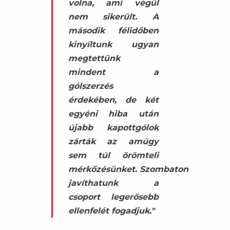
volna, ami végül
nem sikerült. A
második félidőben
kinyíltunk ugyan
megtettünk
mindent a
gólszerzés
érdekében, de két
egyéni hiba után
újabb kapottgólok
zárták az amúgy
sem túl örömteli
mérkőzésünket. Szombaton
javíthatunk a
csoport legerősebb
ellenfelét fogadjuk."