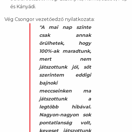
és Kányádi.
Vég Csongor vezetőedző nyilatkozata:
"A mai nap szinte
csak annak
örülhetek, hogy
100%-ak maradtunk,
mert nem
játszottunk jól, sőt
szerintem eddigi
bajnoki
meccseinken ma
játszottunk a
legtöbb hibával.
Nagyon-nagyon sok
pontatlanság volt,
keveset játszottunk