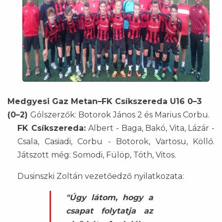
Medgyesi Gaz Metan–FK Csíkszereda U16 0–3
(0–2)
Gólszerzők: Botorok János 2 és Marius Corbu.
FK Csíkszereda:
Albert - Baga, Bakó, Vita, Lázár -
Csala, Casiadi, Corbu - Botorok, Vartosu, Köllő.
Játszott még: Somodi, Fülöp, Tóth, Vitos.
Dusinszki Zoltán vezetőedző nyilatkozata:
"Úgy látom, hogy a
csapat folytatja az