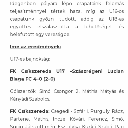
Idegenben pályára lépő csapataink felemás
teljesítménnyel tértek haza, míg az U16-os
csapatunk győzni tudott, addig az U18-as
együttes elszalasztotta a lehetőséget és
belefutott egy vereségbe.
Ime az eredmények:
U17-es bajnokság:
FK Csíkszereda U17 –Szászrégeni Lucian
Blaga FC 4–0 (2–0)
Gólszerzők: Simó Csongor 2, Máthis Mátyás és
Kányádi Szabolcs.
FK Csíkszereda:
Csegedi - Szfárli, Purguly, Rácz,
Partene, Máthis, Incze, Kővári, Ferencz, Simó,
Suciu. Játszott még: Esztolyka, Kurkó, Szabó, Pap