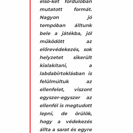
első-két fordulóban
mutatott formát.
Nagyon jó
tempóban álltunk
bele a játékba, jól
működött az
előrevédekezés, sok
helyzetet sikerült
kialakítani, a
labdabirtoklásban is
felülmúltuk az
ellenfelet, viszont
egyszer-egyszer az
ellenfél is megtudott
lepni, de örülök,
hogy a védekezés
állta a sarat és egyre