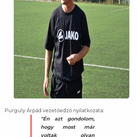
Purguly Árpád vezetőedző nyilatkozata:
"Én azt gondolom,
hogy most már
voltak olyan